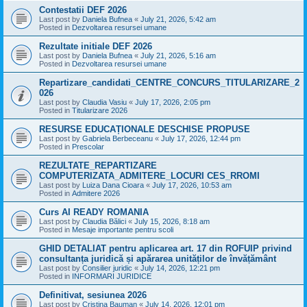
Contestatii DEF 2026
Last post by
Daniela Bufnea
«
July 21, 2026, 5:42 am
Posted in
Dezvoltarea resursei umane
Rezultate initiale DEF 2026
Last post by
Daniela Bufnea
«
July 21, 2026, 5:16 am
Posted in
Dezvoltarea resursei umane
Repartizare_candidati_CENTRE_CONCURS_TITULARIZARE_2
026
Last post by
Claudia Vasiu
«
July 17, 2026, 2:05 pm
Posted in
Titularizare 2026
RESURSE EDUCAȚIONALE DESCHISE PROPUSE
Last post by
Gabriela Berbeceanu
«
July 17, 2026, 12:44 pm
Posted in
Prescolar
REZULTATE_REPARTIZARE
COMPUTERIZATA_ADMITERE_LOCURI CES_RROMI
Last post by
Luiza Dana Cioara
«
July 17, 2026, 10:53 am
Posted in
Admitere 2026
Curs AI READY ROMANIA
Last post by
Claudia Bălici
«
July 15, 2026, 8:18 am
Posted in
Mesaje importante pentru scoli
GHID DETALIAT pentru aplicarea art. 17 din ROFUIP privind
consultanța juridică și apărarea unităților de învățământ
Last post by
Consilier juridic
«
July 14, 2026, 12:21 pm
Posted in
INFORMARI JURIDICE
Definitivat, sesiunea 2026
Last post by
Cristina Bauman
«
July 14, 2026, 12:01 pm