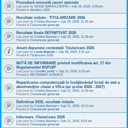
Procedură revizuită cazuri speciale
Last post by
SZASZ-BARRA ZSOFIA
«
July 29, 2026, 3:29 pm
Posted in
Admitere 2026
Rezultate inițiale - TITULARIZARE 2026
Last post by
Cristina Bauman
«
July 28, 2026, 11:30 am
Posted in
Comunicate generale
Rezultate finale DEFINITIVAT 2026
Last post by
Cristina Bauman
«
July 28, 2026, 11:28 am
Posted in
Comunicate generale
Anunț depunere contestații Titularizare 2026
Last post by
Lucia Stanciu
«
July 28, 2026, 9:31 am
Posted in
Titularizare 2026
NOTĂ DE INFORMARE privind modificarea art. 17 din
Regulamentul ROFUIP
Last post by
Consilier juridic
«
July 22, 2026, 6:26 pm
Posted in
INFORMARI JURIDICE
Repartizarea computerizată în învăţământul liceal de stat a
absolvenţilor clasei a VIII-a (an școlar 2026 - 2027)
Last post by
Cristina Bauman
«
July 22, 2026, 11:29 am
Posted in
Comunicate generale
Definitivat 2026, rezultate inițiale
Last post by
Cristina Bauman
«
July 21, 2026, 10:13 am
Posted in
Comunicate generale
Informare -Titularizare 2026
Last post by
Cristina Bauman
«
July 21, 2026, 8:53 am
Posted in
Comunicate generale