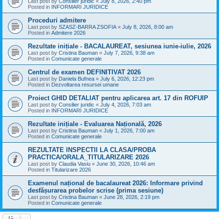
Last post by
Consilier juridic
«
July 8, 2026, 2:40 pm
Posted in
INFORMARI JURIDICE
Proceduri admitere
Last post by
SZASZ-BARRA ZSOFIA
«
July 8, 2026, 8:00 am
Posted in
Admitere 2026
Rezultate inițiale - BACALAUREAT, sesiunea iunie-iulie, 2026
Last post by
Cristina Bauman
«
July 7, 2026, 9:38 am
Posted in
Comunicate generale
Centrul de examen DEFINITIVAT 2026
Last post by
Daniela Bufnea
«
July 6, 2026, 12:23 pm
Posted in
Dezvoltarea resursei umane
Proiect GHID DETALIAT pentru aplicarea art. 17 din ROFUIP
Last post by
Consilier juridic
«
July 4, 2026, 7:03 am
Posted in
INFORMARI JURIDICE
Rezultate inițiale - Evaluarea Națională, 2026
Last post by
Cristina Bauman
«
July 1, 2026, 7:00 am
Posted in
Comunicate generale
REZULTATE INSPECTII LA CLASA/PROBA
PRACTICA/ORALA_TITULARIZARE 2026
Last post by
Claudia Vasiu
«
June 30, 2026, 10:46 am
Posted in
Titularizare 2026
Examenul național de bacalaureat 2026: Informare privind
desfășurarea probelor scrise (prima sesiune)
Last post by
Cristina Bauman
«
June 28, 2026, 2:19 pm
Posted in
Comunicate generale