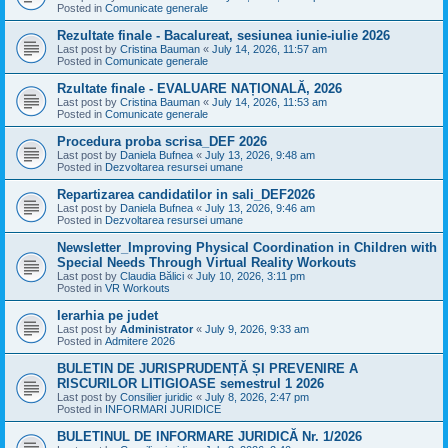
Posted in
Comunicate generale
Rezultate finale - Bacalureat, sesiunea iunie-iulie 2026
Last post by
Cristina Bauman
«
July 14, 2026, 11:57 am
Posted in
Comunicate generale
Rzultate finale - EVALUARE NAȚIONALĂ, 2026
Last post by
Cristina Bauman
«
July 14, 2026, 11:53 am
Posted in
Comunicate generale
Procedura proba scrisa_DEF 2026
Last post by
Daniela Bufnea
«
July 13, 2026, 9:48 am
Posted in
Dezvoltarea resursei umane
Repartizarea candidatilor in sali_DEF2026
Last post by
Daniela Bufnea
«
July 13, 2026, 9:46 am
Posted in
Dezvoltarea resursei umane
Newsletter_Improving Physical Coordination in Children with
Special Needs Through Virtual Reality Workouts
Last post by
Claudia Bălici
«
July 10, 2026, 3:11 pm
Posted in
VR Workouts
Ierarhia pe judet
Last post by
Administrator
«
July 9, 2026, 9:33 am
Posted in
Admitere 2026
BULETIN DE JURISPRUDENȚĂ ȘI PREVENIRE A
RISCURILOR LITIGIOASE semestrul 1 2026
Last post by
Consilier juridic
«
July 8, 2026, 2:47 pm
Posted in
INFORMARI JURIDICE
BULETINUL DE INFORMARE JURIDICĂ Nr. 1/2026