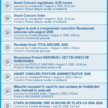
Anunt Concurs ingrijitoare -0,25 norma
Last post by
scoalavetel
«
August 5, 2026, 10:12 am
Posted in
Posturi didactic auxiliar si nedidactic
Anunt Concurs Sofer
Last post by
scoalavetel
«
August 5, 2026, 10:11 am
Posted in
Posturi didactic auxiliar si nedidactic
Tragere la sorți a componenței comisiilor Bacalaureat,
sesiunea iulie-august 2026
Last post by
Cristina Bauman
«
August 4, 2026, 3:00 pm
Posted in
Comunicate generale
Rezultate finale TITULARIZARE 2026
Last post by
Cristina Bauman
«
August 4, 2026, 2:56 pm
Posted in
Comunicate generale
Diseminare Proiect ERASMUS+ VET CN IANCU DE
HUNEDOARA
Last post by
POSTLIC SANITARA
«
August 3, 2026, 12:54 pm
Posted in
Mesaje importante pentru scoli
ANUNT CONCURS POSTURI ADMINISTRATIVE 2026
Last post by
GradinitaPP7Deva
«
August 3, 2026, 9:38 am
Posted in
Posturi didactic auxiliar si nedidactic
Măsurile necesare în cazul în care unitatea de învățământ
este chemată în judecată
Last post by
Consilier juridic
«
August 2, 2026, 2:03 pm
Posted in
INFORMARI JURIDICE
ETAPA ACORDARE ORE IN REGIM DE PLATA CU ORA 2026
Last post by
Camelia Besleaga
«
July 31, 2026, 3:21 pm