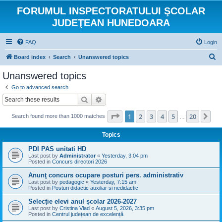
FORUMUL INSPECTORATULUI ŞCOLAR
JUDEŢEAN HUNEDOARA
FAQ
Login
S
Board index
Search
Unanswered topics
e
Unanswered topics
a
Go to advanced search
r
Search
Advanced search
c
Page
1
of
20
1
2
3
4
5
20
Ne
Search found more than 1000 matches
h
…
Topics
PDI PAS unitati HD
Last post by
Administrator
«
Yesterday, 3:04 pm
Posted in
Concurs directori 2026
Anunţ concurs ocupare posturi pers. administrativ
Last post by
pedagogic
«
Yesterday, 7:15 am
Posted in
Posturi didactic auxiliar si nedidactic
Selecție elevi anul școlar 2026-2027
Last post by
Cristina Vlad
«
August 5, 2026, 3:35 pm
Posted in
Centrul județean de excelență