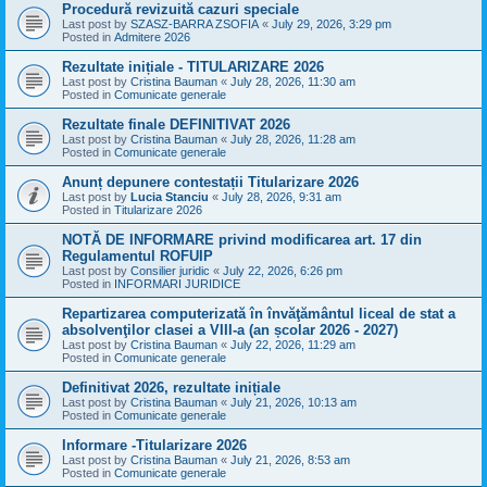
Procedură revizuită cazuri speciale
Last post by
SZASZ-BARRA ZSOFIA
«
July 29, 2026, 3:29 pm
Posted in
Admitere 2026
Rezultate inițiale - TITULARIZARE 2026
Last post by
Cristina Bauman
«
July 28, 2026, 11:30 am
Posted in
Comunicate generale
Rezultate finale DEFINITIVAT 2026
Last post by
Cristina Bauman
«
July 28, 2026, 11:28 am
Posted in
Comunicate generale
Anunț depunere contestații Titularizare 2026
Last post by
Lucia Stanciu
«
July 28, 2026, 9:31 am
Posted in
Titularizare 2026
NOTĂ DE INFORMARE privind modificarea art. 17 din
Regulamentul ROFUIP
Last post by
Consilier juridic
«
July 22, 2026, 6:26 pm
Posted in
INFORMARI JURIDICE
Repartizarea computerizată în învăţământul liceal de stat a
absolvenţilor clasei a VIII-a (an școlar 2026 - 2027)
Last post by
Cristina Bauman
«
July 22, 2026, 11:29 am
Posted in
Comunicate generale
Definitivat 2026, rezultate inițiale
Last post by
Cristina Bauman
«
July 21, 2026, 10:13 am
Posted in
Comunicate generale
Informare -Titularizare 2026
Last post by
Cristina Bauman
«
July 21, 2026, 8:53 am
Posted in
Comunicate generale