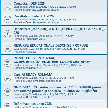
Contestatii DEF 2026
Last post by
Daniela Bufnea
«
July 21, 2026, 5:42 am
Posted in
Dezvoltarea resursei umane
Rezultate initiale DEF 2026
Last post by
Daniela Bufnea
«
July 21, 2026, 5:16 am
Posted in
Dezvoltarea resursei umane
Repartizare_candidati_CENTRE_CONCURS_TITULARIZARE_2
026
Last post by
Claudia Vasiu
«
July 17, 2026, 2:05 pm
Posted in
Titularizare 2026
RESURSE EDUCAȚIONALE DESCHISE PROPUSE
Last post by
Gabriela Berbeceanu
«
July 17, 2026, 12:44 pm
Posted in
Prescolar
REZULTATE_REPARTIZARE
COMPUTERIZATA_ADMITERE_LOCURI CES_RROMI
Last post by
Luiza Dana Cioara
«
July 17, 2026, 10:53 am
Posted in
Admitere 2026
Curs AI READY ROMANIA
Last post by
Claudia Bălici
«
July 15, 2026, 8:18 am
Posted in
Mesaje importante pentru scoli
GHID DETALIAT pentru aplicarea art. 17 din ROFUIP privind
consultanța juridică și apărarea unităților de învățământ
Last post by
Consilier juridic
«
July 14, 2026, 12:21 pm
Posted in
INFORMARI JURIDICE
Definitivat, sesiunea 2026
Last post by
Cristina Bauman
«
July 14, 2026, 12:01 pm