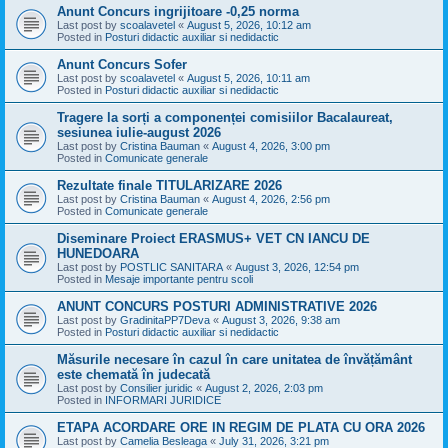
Anunt Concurs ingrijitoare -0,25 norma
Last post by
scoalavetel
«
August 5, 2026, 10:12 am
Posted in
Posturi didactic auxiliar si nedidactic
Anunt Concurs Sofer
Last post by
scoalavetel
«
August 5, 2026, 10:11 am
Posted in
Posturi didactic auxiliar si nedidactic
Tragere la sorți a componenței comisiilor Bacalaureat,
sesiunea iulie-august 2026
Last post by
Cristina Bauman
«
August 4, 2026, 3:00 pm
Posted in
Comunicate generale
Rezultate finale TITULARIZARE 2026
Last post by
Cristina Bauman
«
August 4, 2026, 2:56 pm
Posted in
Comunicate generale
Diseminare Proiect ERASMUS+ VET CN IANCU DE
HUNEDOARA
Last post by
POSTLIC SANITARA
«
August 3, 2026, 12:54 pm
Posted in
Mesaje importante pentru scoli
ANUNT CONCURS POSTURI ADMINISTRATIVE 2026
Last post by
GradinitaPP7Deva
«
August 3, 2026, 9:38 am
Posted in
Posturi didactic auxiliar si nedidactic
Măsurile necesare în cazul în care unitatea de învățământ
este chemată în judecată
Last post by
Consilier juridic
«
August 2, 2026, 2:03 pm
Posted in
INFORMARI JURIDICE
ETAPA ACORDARE ORE IN REGIM DE PLATA CU ORA 2026
Last post by
Camelia Besleaga
«
July 31, 2026, 3:21 pm