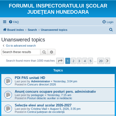
FORUMUL INSPECTORATULUI ŞCOLAR
JUDEŢEAN HUNEDOARA
FAQ
Login
S
Board index
Search
Unanswered topics
e
Unanswered topics
a
Go to advanced search
r
Search
Advanced search
c
Page
1
of
20
1
2
3
4
5
20
Ne
Search found more than 1000 matches
h
…
Topics
PDI PAS unitati HD
Last post by
Administrator
«
Yesterday, 3:04 pm
Posted in
Concurs directori 2026
Anunţ concurs ocupare posturi pers. administrativ
Last post by
pedagogic
«
Yesterday, 7:15 am
Posted in
Posturi didactic auxiliar si nedidactic
Selecție elevi anul școlar 2026-2027
Last post by
Cristina Vlad
«
August 5, 2026, 3:35 pm
Posted in
Centrul județean de excelență