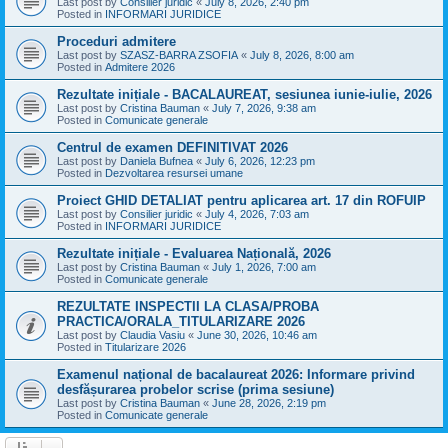
Last post by
Consilier juridic
«
July 8, 2026, 2:40 pm
Posted in
INFORMARI JURIDICE
Proceduri admitere
Last post by
SZASZ-BARRA ZSOFIA
«
July 8, 2026, 8:00 am
Posted in
Admitere 2026
Rezultate inițiale - BACALAUREAT, sesiunea iunie-iulie, 2026
Last post by
Cristina Bauman
«
July 7, 2026, 9:38 am
Posted in
Comunicate generale
Centrul de examen DEFINITIVAT 2026
Last post by
Daniela Bufnea
«
July 6, 2026, 12:23 pm
Posted in
Dezvoltarea resursei umane
Proiect GHID DETALIAT pentru aplicarea art. 17 din ROFUIP
Last post by
Consilier juridic
«
July 4, 2026, 7:03 am
Posted in
INFORMARI JURIDICE
Rezultate inițiale - Evaluarea Națională, 2026
Last post by
Cristina Bauman
«
July 1, 2026, 7:00 am
Posted in
Comunicate generale
REZULTATE INSPECTII LA CLASA/PROBA
PRACTICA/ORALA_TITULARIZARE 2026
Last post by
Claudia Vasiu
«
June 30, 2026, 10:46 am
Posted in
Titularizare 2026
Examenul național de bacalaureat 2026: Informare privind
desfășurarea probelor scrise (prima sesiune)
Last post by
Cristina Bauman
«
June 28, 2026, 2:19 pm
Posted in
Comunicate generale