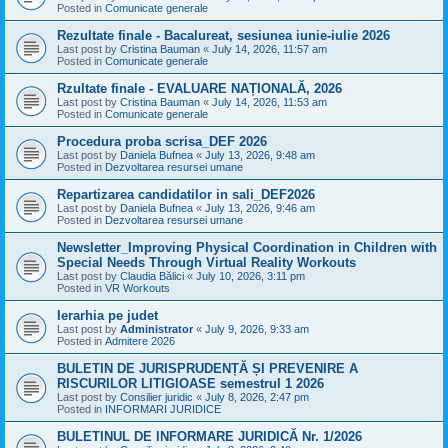
Posted in
Comunicate generale
Rezultate finale - Bacalureat, sesiunea iunie-iulie 2026
Last post by
Cristina Bauman
«
July 14, 2026, 11:57 am
Posted in
Comunicate generale
Rzultate finale - EVALUARE NAȚIONALĂ, 2026
Last post by
Cristina Bauman
«
July 14, 2026, 11:53 am
Posted in
Comunicate generale
Procedura proba scrisa_DEF 2026
Last post by
Daniela Bufnea
«
July 13, 2026, 9:48 am
Posted in
Dezvoltarea resursei umane
Repartizarea candidatilor in sali_DEF2026
Last post by
Daniela Bufnea
«
July 13, 2026, 9:46 am
Posted in
Dezvoltarea resursei umane
Newsletter_Improving Physical Coordination in Children with
Special Needs Through Virtual Reality Workouts
Last post by
Claudia Bălici
«
July 10, 2026, 3:11 pm
Posted in
VR Workouts
Ierarhia pe judet
Last post by
Administrator
«
July 9, 2026, 9:33 am
Posted in
Admitere 2026
BULETIN DE JURISPRUDENȚĂ ȘI PREVENIRE A
RISCURILOR LITIGIOASE semestrul 1 2026
Last post by
Consilier juridic
«
July 8, 2026, 2:47 pm
Posted in
INFORMARI JURIDICE
BULETINUL DE INFORMARE JURIDICĂ Nr. 1/2026