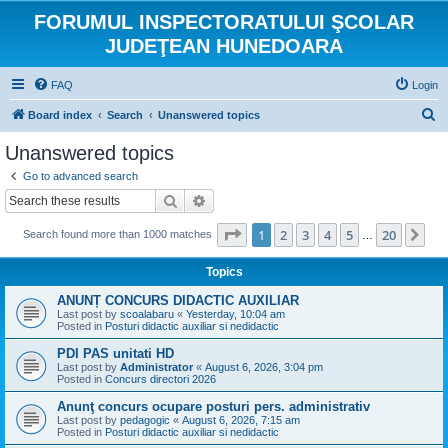
FORUMUL INSPECTORATULUI ŞCOLAR
JUDEŢEAN HUNEDOARA
FAQ
Login
S
Board index
Search
Unanswered topics
e
Unanswered topics
a
Go to advanced search
r
Search
Advanced search
c
Page
1
of
20
1
2
3
4
5
20
Ne
Search found more than 1000 matches
h
…
Topics
ANUNȚ CONCURS DIDACTIC AUXILIAR
Last post by
scoalabaru
«
Yesterday, 10:04 am
Posted in
Posturi didactic auxiliar si nedidactic
PDI PAS unitati HD
Last post by
Administrator
«
August 6, 2026, 3:04 pm
Posted in
Concurs directori 2026
Anunţ concurs ocupare posturi pers. administrativ
Last post by
pedagogic
«
August 6, 2026, 7:15 am
Posted in
Posturi didactic auxiliar si nedidactic