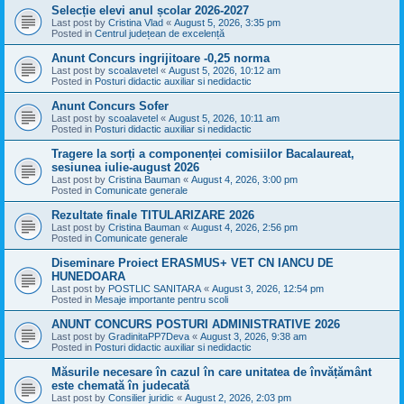
Selecție elevi anul școlar 2026-2027
Last post by
Cristina Vlad
«
August 5, 2026, 3:35 pm
Posted in
Centrul județean de excelență
Anunt Concurs ingrijitoare -0,25 norma
Last post by
scoalavetel
«
August 5, 2026, 10:12 am
Posted in
Posturi didactic auxiliar si nedidactic
Anunt Concurs Sofer
Last post by
scoalavetel
«
August 5, 2026, 10:11 am
Posted in
Posturi didactic auxiliar si nedidactic
Tragere la sorți a componenței comisiilor Bacalaureat,
sesiunea iulie-august 2026
Last post by
Cristina Bauman
«
August 4, 2026, 3:00 pm
Posted in
Comunicate generale
Rezultate finale TITULARIZARE 2026
Last post by
Cristina Bauman
«
August 4, 2026, 2:56 pm
Posted in
Comunicate generale
Diseminare Proiect ERASMUS+ VET CN IANCU DE
HUNEDOARA
Last post by
POSTLIC SANITARA
«
August 3, 2026, 12:54 pm
Posted in
Mesaje importante pentru scoli
ANUNT CONCURS POSTURI ADMINISTRATIVE 2026
Last post by
GradinitaPP7Deva
«
August 3, 2026, 9:38 am
Posted in
Posturi didactic auxiliar si nedidactic
Măsurile necesare în cazul în care unitatea de învățământ
este chemată în judecată
Last post by
Consilier juridic
«
August 2, 2026, 2:03 pm