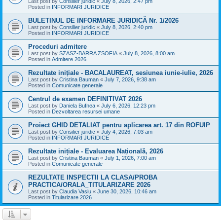
Last post by
Consilier juridic
«
July 8, 2026, 2:47 pm
Posted in
INFORMARI JURIDICE
BULETINUL DE INFORMARE JURIDICĂ Nr. 1/2026
Last post by
Consilier juridic
«
July 8, 2026, 2:40 pm
Posted in
INFORMARI JURIDICE
Proceduri admitere
Last post by
SZASZ-BARRA ZSOFIA
«
July 8, 2026, 8:00 am
Posted in
Admitere 2026
Rezultate inițiale - BACALAUREAT, sesiunea iunie-iulie, 2026
Last post by
Cristina Bauman
«
July 7, 2026, 9:38 am
Posted in
Comunicate generale
Centrul de examen DEFINITIVAT 2026
Last post by
Daniela Bufnea
«
July 6, 2026, 12:23 pm
Posted in
Dezvoltarea resursei umane
Proiect GHID DETALIAT pentru aplicarea art. 17 din ROFUIP
Last post by
Consilier juridic
«
July 4, 2026, 7:03 am
Posted in
INFORMARI JURIDICE
Rezultate inițiale - Evaluarea Națională, 2026
Last post by
Cristina Bauman
«
July 1, 2026, 7:00 am
Posted in
Comunicate generale
REZULTATE INSPECTII LA CLASA/PROBA
PRACTICA/ORALA_TITULARIZARE 2026
Last post by
Claudia Vasiu
«
June 30, 2026, 10:46 am
Posted in
Titularizare 2026