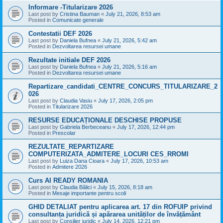
Informare -Titularizare 2026
Last post by
Cristina Bauman
«
July 21, 2026, 8:53 am
Posted in
Comunicate generale
Contestatii DEF 2026
Last post by
Daniela Bufnea
«
July 21, 2026, 5:42 am
Posted in
Dezvoltarea resursei umane
Rezultate initiale DEF 2026
Last post by
Daniela Bufnea
«
July 21, 2026, 5:16 am
Posted in
Dezvoltarea resursei umane
Repartizare_candidati_CENTRE_CONCURS_TITULARIZARE_2
026
Last post by
Claudia Vasiu
«
July 17, 2026, 2:05 pm
Posted in
Titularizare 2026
RESURSE EDUCAȚIONALE DESCHISE PROPUSE
Last post by
Gabriela Berbeceanu
«
July 17, 2026, 12:44 pm
Posted in
Prescolar
REZULTATE_REPARTIZARE
COMPUTERIZATA_ADMITERE_LOCURI CES_RROMI
Last post by
Luiza Dana Cioara
«
July 17, 2026, 10:53 am
Posted in
Admitere 2026
Curs AI READY ROMANIA
Last post by
Claudia Bălici
«
July 15, 2026, 8:18 am
Posted in
Mesaje importante pentru scoli
GHID DETALIAT pentru aplicarea art. 17 din ROFUIP privind
consultanța juridică și apărarea unităților de învățământ
Last post by
Consilier juridic
«
July 14, 2026, 12:21 pm