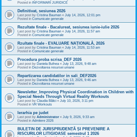
Posted in
INFORMARI JURIDICE
Definitivat, sesiunea 2026
Last post by
Cristina Bauman
«
July 14, 2026, 12:01 pm
Posted in
Comunicate generale
Rezultate finale - Bacalureat, sesiunea iunie-iulie 2026
Last post by
Cristina Bauman
«
July 14, 2026, 11:57 am
Posted in
Comunicate generale
Rzultate finale - EVALUARE NAȚIONALĂ, 2026
Last post by
Cristina Bauman
«
July 14, 2026, 11:53 am
Posted in
Comunicate generale
Procedura proba scrisa_DEF 2026
Last post by
Daniela Bufnea
«
July 13, 2026, 9:48 am
Posted in
Dezvoltarea resursei umane
Repartizarea candidatilor in sali_DEF2026
Last post by
Daniela Bufnea
«
July 13, 2026, 9:46 am
Posted in
Dezvoltarea resursei umane
Newsletter_Improving Physical Coordination in Children with
Special Needs Through Virtual Reality Workouts
Last post by
Claudia Bălici
«
July 10, 2026, 3:11 pm
Posted in
VR Workouts
Ierarhia pe judet
Last post by
Administrator
«
July 9, 2026, 9:33 am
Posted in
Admitere 2026
BULETIN DE JURISPRUDENȚĂ ȘI PREVENIRE A
RISCURILOR LITIGIOASE semestrul 1 2026