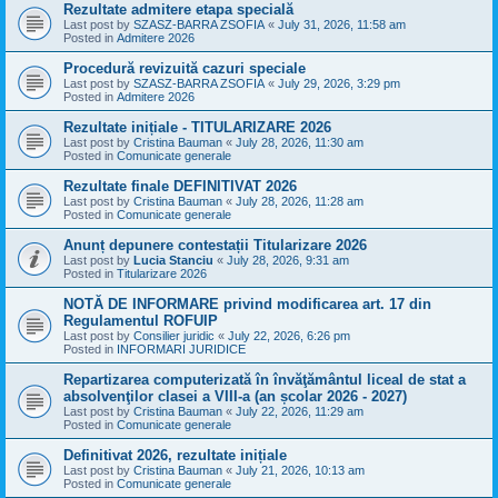
Rezultate admitere etapa specială
Last post by
SZASZ-BARRA ZSOFIA
«
July 31, 2026, 11:58 am
Posted in
Admitere 2026
Procedură revizuită cazuri speciale
Last post by
SZASZ-BARRA ZSOFIA
«
July 29, 2026, 3:29 pm
Posted in
Admitere 2026
Rezultate inițiale - TITULARIZARE 2026
Last post by
Cristina Bauman
«
July 28, 2026, 11:30 am
Posted in
Comunicate generale
Rezultate finale DEFINITIVAT 2026
Last post by
Cristina Bauman
«
July 28, 2026, 11:28 am
Posted in
Comunicate generale
Anunț depunere contestații Titularizare 2026
Last post by
Lucia Stanciu
«
July 28, 2026, 9:31 am
Posted in
Titularizare 2026
NOTĂ DE INFORMARE privind modificarea art. 17 din
Regulamentul ROFUIP
Last post by
Consilier juridic
«
July 22, 2026, 6:26 pm
Posted in
INFORMARI JURIDICE
Repartizarea computerizată în învăţământul liceal de stat a
absolvenţilor clasei a VIII-a (an școlar 2026 - 2027)
Last post by
Cristina Bauman
«
July 22, 2026, 11:29 am
Posted in
Comunicate generale
Definitivat 2026, rezultate inițiale
Last post by
Cristina Bauman
«
July 21, 2026, 10:13 am
Posted in
Comunicate generale