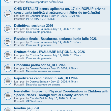
Posted in
Mesaje importante pentru scoli
GHID DETALIAT pentru aplicarea art. 17 din ROFUIP privind
consultanța juridică și apărarea unităților de învățământ
Last post by
Consilier juridic
«
July 14, 2026, 12:21 pm
Posted in
INFORMARI JURIDICE
Definitivat, sesiunea 2026
Last post by
Cristina Bauman
«
July 14, 2026, 12:01 pm
Posted in
Comunicate generale
Rezultate finale - Bacalureat, sesiunea iunie-iulie 2026
Last post by
Cristina Bauman
«
July 14, 2026, 11:57 am
Posted in
Comunicate generale
Rzultate finale - EVALUARE NAȚIONALĂ, 2026
Last post by
Cristina Bauman
«
July 14, 2026, 11:53 am
Posted in
Comunicate generale
Procedura proba scrisa_DEF 2026
Last post by
Daniela Bufnea
«
July 13, 2026, 9:48 am
Posted in
Dezvoltarea resursei umane
Repartizarea candidatilor in sali_DEF2026
Last post by
Daniela Bufnea
«
July 13, 2026, 9:46 am
Posted in
Dezvoltarea resursei umane
Newsletter_Improving Physical Coordination in Children with
Special Needs Through Virtual Reality Workouts
Last post by
Claudia Bălici
«
July 10, 2026, 3:11 pm
Posted in
VR Workouts
Ierarhia pe judet