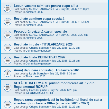
Locuri vacante admitere pentru etapa a II-a
Last post by
SZASZ-BARRA ZSOFIA
«
July 31, 2026, 12:00 pm
Posted in
Admitere 2026
Rezultate admitere etapa specială
Last post by
SZASZ-BARRA ZSOFIA
«
July 31, 2026, 11:58 am
Posted in
Admitere 2026
Procedură revizuită cazuri speciale
Last post by
SZASZ-BARRA ZSOFIA
«
July 29, 2026, 3:29 pm
Posted in
Admitere 2026
Rezultate inițiale - TITULARIZARE 2026
Last post by
Cristina Bauman
«
July 28, 2026, 11:30 am
Posted in
Comunicate generale
Rezultate finale DEFINITIVAT 2026
Last post by
Cristina Bauman
«
July 28, 2026, 11:28 am
Posted in
Comunicate generale
Anunț depunere contestații Titularizare 2026
Last post by
Lucia Stanciu
«
July 28, 2026, 9:31 am
Posted in
Titularizare 2026
NOTĂ DE INFORMARE privind modificarea art. 17 din
Regulamentul ROFUIP
Last post by
Consilier juridic
«
July 22, 2026, 6:26 pm
Posted in
INFORMARI JURIDICE
Repartizarea computerizată în învăţământul liceal de stat a
absolvenţilor clasei a VIII-a (an școlar 2026 - 2027)
Last post by
Cristina Bauman
«
July 22, 2026, 11:29 am