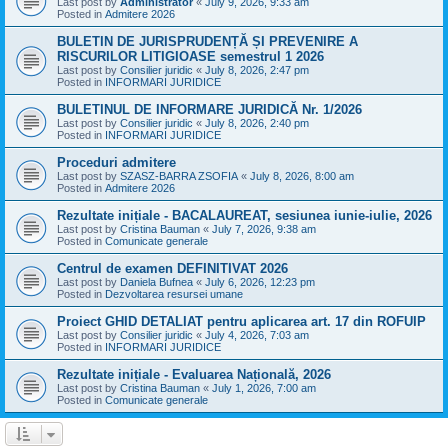
Last post by
Administrator
«
July 9, 2026, 9:33 am
Posted in
Admitere 2026
BULETIN DE JURISPRUDENȚĂ ȘI PREVENIRE A
RISCURILOR LITIGIOASE semestrul 1 2026
Last post by
Consilier juridic
«
July 8, 2026, 2:47 pm
Posted in
INFORMARI JURIDICE
BULETINUL DE INFORMARE JURIDICĂ Nr. 1/2026
Last post by
Consilier juridic
«
July 8, 2026, 2:40 pm
Posted in
INFORMARI JURIDICE
Proceduri admitere
Last post by
SZASZ-BARRA ZSOFIA
«
July 8, 2026, 8:00 am
Posted in
Admitere 2026
Rezultate inițiale - BACALAUREAT, sesiunea iunie-iulie, 2026
Last post by
Cristina Bauman
«
July 7, 2026, 9:38 am
Posted in
Comunicate generale
Centrul de examen DEFINITIVAT 2026
Last post by
Daniela Bufnea
«
July 6, 2026, 12:23 pm
Posted in
Dezvoltarea resursei umane
Proiect GHID DETALIAT pentru aplicarea art. 17 din ROFUIP
Last post by
Consilier juridic
«
July 4, 2026, 7:03 am
Posted in
INFORMARI JURIDICE
Rezultate inițiale - Evaluarea Națională, 2026
Last post by
Cristina Bauman
«
July 1, 2026, 7:00 am
Posted in
Comunicate generale