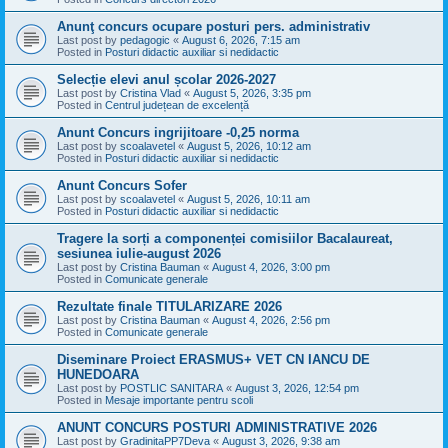
Anunţ concurs ocupare posturi pers. administrativ
Last post by
pedagogic
«
August 6, 2026, 7:15 am
Posted in
Posturi didactic auxiliar si nedidactic
Selecție elevi anul școlar 2026-2027
Last post by
Cristina Vlad
«
August 5, 2026, 3:35 pm
Posted in
Centrul județean de excelență
Anunt Concurs ingrijitoare -0,25 norma
Last post by
scoalavetel
«
August 5, 2026, 10:12 am
Posted in
Posturi didactic auxiliar si nedidactic
Anunt Concurs Sofer
Last post by
scoalavetel
«
August 5, 2026, 10:11 am
Posted in
Posturi didactic auxiliar si nedidactic
Tragere la sorți a componenței comisiilor Bacalaureat,
sesiunea iulie-august 2026
Last post by
Cristina Bauman
«
August 4, 2026, 3:00 pm
Posted in
Comunicate generale
Rezultate finale TITULARIZARE 2026
Last post by
Cristina Bauman
«
August 4, 2026, 2:56 pm
Posted in
Comunicate generale
Diseminare Proiect ERASMUS+ VET CN IANCU DE
HUNEDOARA
Last post by
POSTLIC SANITARA
«
August 3, 2026, 12:54 pm
Posted in
Mesaje importante pentru scoli
ANUNT CONCURS POSTURI ADMINISTRATIVE 2026
Last post by
GradinitaPP7Deva
«
August 3, 2026, 9:38 am