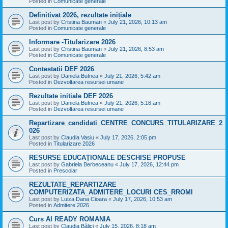
Posted in
Comunicate generale
Definitivat 2026, rezultate inițiale
Last post by
Cristina Bauman
«
July 21, 2026, 10:13 am
Posted in
Comunicate generale
Informare -Titularizare 2026
Last post by
Cristina Bauman
«
July 21, 2026, 8:53 am
Posted in
Comunicate generale
Contestatii DEF 2026
Last post by
Daniela Bufnea
«
July 21, 2026, 5:42 am
Posted in
Dezvoltarea resursei umane
Rezultate initiale DEF 2026
Last post by
Daniela Bufnea
«
July 21, 2026, 5:16 am
Posted in
Dezvoltarea resursei umane
Repartizare_candidati_CENTRE_CONCURS_TITULARIZARE_2
026
Last post by
Claudia Vasiu
«
July 17, 2026, 2:05 pm
Posted in
Titularizare 2026
RESURSE EDUCAȚIONALE DESCHISE PROPUSE
Last post by
Gabriela Berbeceanu
«
July 17, 2026, 12:44 pm
Posted in
Prescolar
REZULTATE_REPARTIZARE
COMPUTERIZATA_ADMITERE_LOCURI CES_RROMI
Last post by
Luiza Dana Cioara
«
July 17, 2026, 10:53 am
Posted in
Admitere 2026
Curs AI READY ROMANIA
Last post by
Claudia Bălici
«
July 15, 2026, 8:18 am