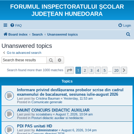
FORUMUL INSPECTORATULUI ŞCOLAR
JUDEŢEAN HUNEDOARA
FAQ
Login
S
Board index
Search
Unanswered topics
e
Unanswered topics
a
Go to advanced search
r
Search
Advanced search
c
Page
1
of
20
1
2
3
4
5
20
Ne
Search found more than 1000 matches
h
…
Topics
Informare privind desfășurarea probelor scrise din cadrul
examenului de bacalaureat, sesiunea iulie-august 2026
Last post by
Cristina Bauman
«
Yesterday, 11:53 am
Posted in
Comunicate generale
ANUNȚ CONCURS DIDACTIC AUXILIAR
Last post by
scoalabaru
«
August 7, 2026, 10:04 am
Posted in
Posturi didactic auxiliar si nedidactic
PDI PAS unitati HD
Last post by
Administrator
«
August 6, 2026, 3:04 pm
Posted in
Concurs directori 2026