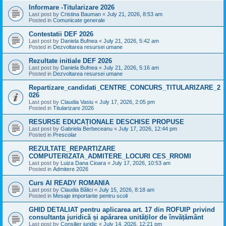
Informare -Titularizare 2026
Last post by
Cristina Bauman
«
July 21, 2026, 8:53 am
Posted in
Comunicate generale
Contestatii DEF 2026
Last post by
Daniela Bufnea
«
July 21, 2026, 5:42 am
Posted in
Dezvoltarea resursei umane
Rezultate initiale DEF 2026
Last post by
Daniela Bufnea
«
July 21, 2026, 5:16 am
Posted in
Dezvoltarea resursei umane
Repartizare_candidati_CENTRE_CONCURS_TITULARIZARE_2
026
Last post by
Claudia Vasiu
«
July 17, 2026, 2:05 pm
Posted in
Titularizare 2026
RESURSE EDUCAȚIONALE DESCHISE PROPUSE
Last post by
Gabriela Berbeceanu
«
July 17, 2026, 12:44 pm
Posted in
Prescolar
REZULTATE_REPARTIZARE
COMPUTERIZATA_ADMITERE_LOCURI CES_RROMI
Last post by
Luiza Dana Cioara
«
July 17, 2026, 10:53 am
Posted in
Admitere 2026
Curs AI READY ROMANIA
Last post by
Claudia Bălici
«
July 15, 2026, 8:18 am
Posted in
Mesaje importante pentru scoli
GHID DETALIAT pentru aplicarea art. 17 din ROFUIP privind
consultanța juridică și apărarea unităților de învățământ
Last post by
Consilier juridic
«
July 14, 2026, 12:21 pm