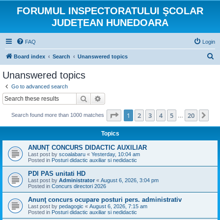
FORUMUL INSPECTORATULUI ŞCOLAR
JUDEŢEAN HUNEDOARA
FAQ
Login
S
Board index
Search
Unanswered topics
e
Unanswered topics
a
Go to advanced search
r
Search
Advanced search
c
Page
1
of
20
1
2
3
4
5
20
Ne
Search found more than 1000 matches
h
…
Topics
ANUNȚ CONCURS DIDACTIC AUXILIAR
Last post by
scoalabaru
«
Yesterday, 10:04 am
Posted in
Posturi didactic auxiliar si nedidactic
PDI PAS unitati HD
Last post by
Administrator
«
August 6, 2026, 3:04 pm
Posted in
Concurs directori 2026
Anunţ concurs ocupare posturi pers. administrativ
Last post by
pedagogic
«
August 6, 2026, 7:15 am
Posted in
Posturi didactic auxiliar si nedidactic