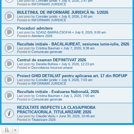
Last post by
Consilier juridic
«
July 8, 2026, 2:47 pm
Posted in
INFORMARI JURIDICE
BULETINUL DE INFORMARE JURIDICĂ Nr. 1/2026
Last post by
Consilier juridic
«
July 8, 2026, 2:40 pm
Posted in
INFORMARI JURIDICE
Proceduri admitere
Last post by
SZASZ-BARRA ZSOFIA
«
July 8, 2026, 8:00 am
Posted in
Admitere 2026
Rezultate inițiale - BACALAUREAT, sesiunea iunie-iulie, 2026
Last post by
Cristina Bauman
«
July 7, 2026, 9:38 am
Posted in
Comunicate generale
Centrul de examen DEFINITIVAT 2026
Last post by
Daniela Bufnea
«
July 6, 2026, 12:23 pm
Posted in
Dezvoltarea resursei umane
Proiect GHID DETALIAT pentru aplicarea art. 17 din ROFUIP
Last post by
Consilier juridic
«
July 4, 2026, 7:03 am
Posted in
INFORMARI JURIDICE
Rezultate inițiale - Evaluarea Națională, 2026
Last post by
Cristina Bauman
«
July 1, 2026, 7:00 am
Posted in
Comunicate generale
REZULTATE INSPECTII LA CLASA/PROBA
PRACTICA/ORALA_TITULARIZARE 2026
Last post by
Claudia Vasiu
«
June 30, 2026, 10:46 am
Posted in
Titularizare 2026