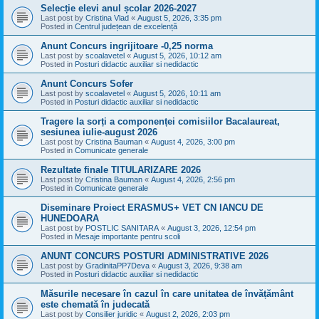
Selecție elevi anul școlar 2026-2027
Last post by
Cristina Vlad
«
August 5, 2026, 3:35 pm
Posted in
Centrul județean de excelență
Anunt Concurs ingrijitoare -0,25 norma
Last post by
scoalavetel
«
August 5, 2026, 10:12 am
Posted in
Posturi didactic auxiliar si nedidactic
Anunt Concurs Sofer
Last post by
scoalavetel
«
August 5, 2026, 10:11 am
Posted in
Posturi didactic auxiliar si nedidactic
Tragere la sorți a componenței comisiilor Bacalaureat,
sesiunea iulie-august 2026
Last post by
Cristina Bauman
«
August 4, 2026, 3:00 pm
Posted in
Comunicate generale
Rezultate finale TITULARIZARE 2026
Last post by
Cristina Bauman
«
August 4, 2026, 2:56 pm
Posted in
Comunicate generale
Diseminare Proiect ERASMUS+ VET CN IANCU DE
HUNEDOARA
Last post by
POSTLIC SANITARA
«
August 3, 2026, 12:54 pm
Posted in
Mesaje importante pentru scoli
ANUNT CONCURS POSTURI ADMINISTRATIVE 2026
Last post by
GradinitaPP7Deva
«
August 3, 2026, 9:38 am
Posted in
Posturi didactic auxiliar si nedidactic
Măsurile necesare în cazul în care unitatea de învățământ
este chemată în judecată
Last post by
Consilier juridic
«
August 2, 2026, 2:03 pm