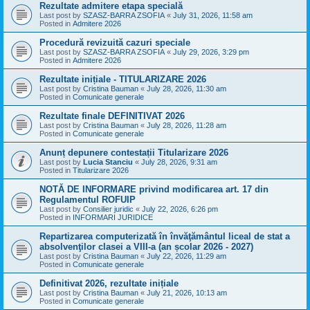
Rezultate admitere etapa specială
Last post by
SZASZ-BARRA ZSOFIA
«
July 31, 2026, 11:58 am
Posted in
Admitere 2026
Procedură revizuită cazuri speciale
Last post by
SZASZ-BARRA ZSOFIA
«
July 29, 2026, 3:29 pm
Posted in
Admitere 2026
Rezultate inițiale - TITULARIZARE 2026
Last post by
Cristina Bauman
«
July 28, 2026, 11:30 am
Posted in
Comunicate generale
Rezultate finale DEFINITIVAT 2026
Last post by
Cristina Bauman
«
July 28, 2026, 11:28 am
Posted in
Comunicate generale
Anunț depunere contestații Titularizare 2026
Last post by
Lucia Stanciu
«
July 28, 2026, 9:31 am
Posted in
Titularizare 2026
NOTĂ DE INFORMARE privind modificarea art. 17 din
Regulamentul ROFUIP
Last post by
Consilier juridic
«
July 22, 2026, 6:26 pm
Posted in
INFORMARI JURIDICE
Repartizarea computerizată în învăţământul liceal de stat a
absolvenţilor clasei a VIII-a (an școlar 2026 - 2027)
Last post by
Cristina Bauman
«
July 22, 2026, 11:29 am
Posted in
Comunicate generale
Definitivat 2026, rezultate inițiale
Last post by
Cristina Bauman
«
July 21, 2026, 10:13 am
Posted in
Comunicate generale