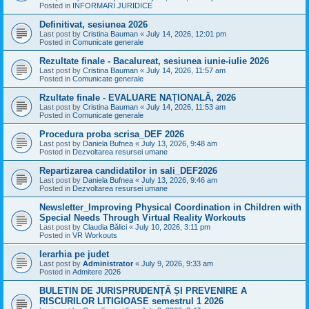
Posted in
INFORMARI JURIDICE
Definitivat, sesiunea 2026
Last post by
Cristina Bauman
«
July 14, 2026, 12:01 pm
Posted in
Comunicate generale
Rezultate finale - Bacalureat, sesiunea iunie-iulie 2026
Last post by
Cristina Bauman
«
July 14, 2026, 11:57 am
Posted in
Comunicate generale
Rzultate finale - EVALUARE NAȚIONALĂ, 2026
Last post by
Cristina Bauman
«
July 14, 2026, 11:53 am
Posted in
Comunicate generale
Procedura proba scrisa_DEF 2026
Last post by
Daniela Bufnea
«
July 13, 2026, 9:48 am
Posted in
Dezvoltarea resursei umane
Repartizarea candidatilor in sali_DEF2026
Last post by
Daniela Bufnea
«
July 13, 2026, 9:46 am
Posted in
Dezvoltarea resursei umane
Newsletter_Improving Physical Coordination in Children with
Special Needs Through Virtual Reality Workouts
Last post by
Claudia Bălici
«
July 10, 2026, 3:11 pm
Posted in
VR Workouts
Ierarhia pe judet
Last post by
Administrator
«
July 9, 2026, 9:33 am
Posted in
Admitere 2026
BULETIN DE JURISPRUDENȚĂ ȘI PREVENIRE A
RISCURILOR LITIGIOASE semestrul 1 2026