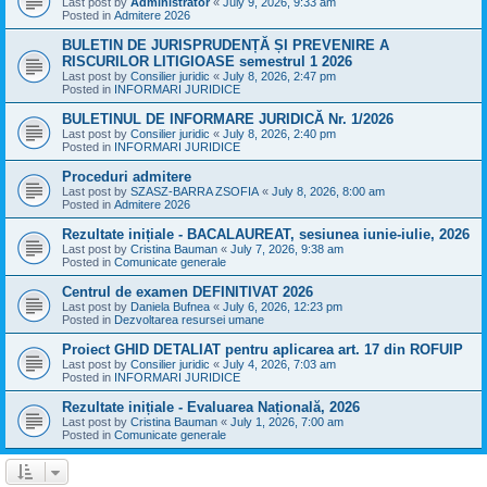
Last post by
Administrator
«
July 9, 2026, 9:33 am
Posted in
Admitere 2026
BULETIN DE JURISPRUDENȚĂ ȘI PREVENIRE A
RISCURILOR LITIGIOASE semestrul 1 2026
Last post by
Consilier juridic
«
July 8, 2026, 2:47 pm
Posted in
INFORMARI JURIDICE
BULETINUL DE INFORMARE JURIDICĂ Nr. 1/2026
Last post by
Consilier juridic
«
July 8, 2026, 2:40 pm
Posted in
INFORMARI JURIDICE
Proceduri admitere
Last post by
SZASZ-BARRA ZSOFIA
«
July 8, 2026, 8:00 am
Posted in
Admitere 2026
Rezultate inițiale - BACALAUREAT, sesiunea iunie-iulie, 2026
Last post by
Cristina Bauman
«
July 7, 2026, 9:38 am
Posted in
Comunicate generale
Centrul de examen DEFINITIVAT 2026
Last post by
Daniela Bufnea
«
July 6, 2026, 12:23 pm
Posted in
Dezvoltarea resursei umane
Proiect GHID DETALIAT pentru aplicarea art. 17 din ROFUIP
Last post by
Consilier juridic
«
July 4, 2026, 7:03 am
Posted in
INFORMARI JURIDICE
Rezultate inițiale - Evaluarea Națională, 2026
Last post by
Cristina Bauman
«
July 1, 2026, 7:00 am
Posted in
Comunicate generale