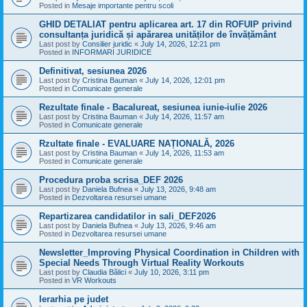
Posted in
Mesaje importante pentru scoli
GHID DETALIAT pentru aplicarea art. 17 din ROFUIP privind
consultanța juridică și apărarea unităților de învățământ
Last post by
Consilier juridic
«
July 14, 2026, 12:21 pm
Posted in
INFORMARI JURIDICE
Definitivat, sesiunea 2026
Last post by
Cristina Bauman
«
July 14, 2026, 12:01 pm
Posted in
Comunicate generale
Rezultate finale - Bacalureat, sesiunea iunie-iulie 2026
Last post by
Cristina Bauman
«
July 14, 2026, 11:57 am
Posted in
Comunicate generale
Rzultate finale - EVALUARE NAȚIONALĂ, 2026
Last post by
Cristina Bauman
«
July 14, 2026, 11:53 am
Posted in
Comunicate generale
Procedura proba scrisa_DEF 2026
Last post by
Daniela Bufnea
«
July 13, 2026, 9:48 am
Posted in
Dezvoltarea resursei umane
Repartizarea candidatilor in sali_DEF2026
Last post by
Daniela Bufnea
«
July 13, 2026, 9:46 am
Posted in
Dezvoltarea resursei umane
Newsletter_Improving Physical Coordination in Children with
Special Needs Through Virtual Reality Workouts
Last post by
Claudia Bălici
«
July 10, 2026, 3:11 pm
Posted in
VR Workouts
Ierarhia pe judet