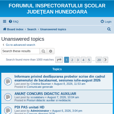
FORUMUL INSPECTORATULUI ŞCOLAR
JUDEŢEAN HUNEDOARA
FAQ
Login
S
Board index
Search
Unanswered topics
e
Unanswered topics
a
Go to advanced search
r
Search
Advanced search
c
Page
1
of
20
1
2
3
4
5
20
Ne
Search found more than 1000 matches
h
…
Topics
Informare privind desfășurarea probelor scrise din cadrul
examenului de bacalaureat, sesiunea iulie-august 2026
Last post by
Cristina Bauman
«
August 8, 2026, 11:53 am
Posted in
Comunicate generale
ANUNȚ CONCURS DIDACTIC AUXILIAR
Last post by
scoalabaru
«
August 7, 2026, 10:04 am
Posted in
Posturi didactic auxiliar si nedidactic
PDI PAS unitati HD
Last post by
Administrator
«
August 6, 2026, 3:04 pm
Posted in
Concurs directori 2026