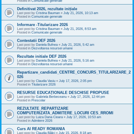
Posted in
Comunicate generale
Definitivat 2026, rezultate inițiale
Last post by
Cristina Bauman
«
July 21, 2026, 10:13 am
Posted in
Comunicate generale
Informare -Titularizare 2026
Last post by
Cristina Bauman
«
July 21, 2026, 8:53 am
Posted in
Comunicate generale
Contestatii DEF 2026
Last post by
Daniela Bufnea
«
July 21, 2026, 5:42 am
Posted in
Dezvoltarea resursei umane
Rezultate initiale DEF 2026
Last post by
Daniela Bufnea
«
July 21, 2026, 5:16 am
Posted in
Dezvoltarea resursei umane
Repartizare_candidati_CENTRE_CONCURS_TITULARIZARE_2
026
Last post by
Claudia Vasiu
«
July 17, 2026, 2:05 pm
Posted in
Titularizare 2026
RESURSE EDUCAȚIONALE DESCHISE PROPUSE
Last post by
Gabriela Berbeceanu
«
July 17, 2026, 12:44 pm
Posted in
Prescolar
REZULTATE_REPARTIZARE
COMPUTERIZATA_ADMITERE_LOCURI CES_RROMI
Last post by
Luiza Dana Cioara
«
July 17, 2026, 10:53 am
Posted in
Admitere 2026
Curs AI READY ROMANIA
Last post by
Claudia Bălici
«
July 15, 2026, 8:18 am