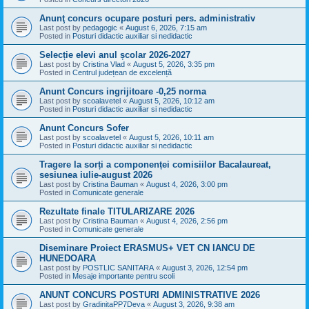
Anunţ concurs ocupare posturi pers. administrativ
Last post by
pedagogic
«
August 6, 2026, 7:15 am
Posted in
Posturi didactic auxiliar si nedidactic
Selecție elevi anul școlar 2026-2027
Last post by
Cristina Vlad
«
August 5, 2026, 3:35 pm
Posted in
Centrul județean de excelență
Anunt Concurs ingrijitoare -0,25 norma
Last post by
scoalavetel
«
August 5, 2026, 10:12 am
Posted in
Posturi didactic auxiliar si nedidactic
Anunt Concurs Sofer
Last post by
scoalavetel
«
August 5, 2026, 10:11 am
Posted in
Posturi didactic auxiliar si nedidactic
Tragere la sorți a componenței comisiilor Bacalaureat,
sesiunea iulie-august 2026
Last post by
Cristina Bauman
«
August 4, 2026, 3:00 pm
Posted in
Comunicate generale
Rezultate finale TITULARIZARE 2026
Last post by
Cristina Bauman
«
August 4, 2026, 2:56 pm
Posted in
Comunicate generale
Diseminare Proiect ERASMUS+ VET CN IANCU DE
HUNEDOARA
Last post by
POSTLIC SANITARA
«
August 3, 2026, 12:54 pm
Posted in
Mesaje importante pentru scoli
ANUNT CONCURS POSTURI ADMINISTRATIVE 2026
Last post by
GradinitaPP7Deva
«
August 3, 2026, 9:38 am