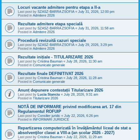
Locuri vacante admitere pentru etapa a II-a
Last post by
SZASZ-BARRA ZSOFIA
«
July 31, 2026, 12:00 pm
Posted in
Admitere 2026
Rezultate admitere etapa specială
Last post by
SZASZ-BARRA ZSOFIA
«
July 31, 2026, 11:58 am
Posted in
Admitere 2026
Procedură revizuită cazuri speciale
Last post by
SZASZ-BARRA ZSOFIA
«
July 29, 2026, 3:29 pm
Posted in
Admitere 2026
Rezultate inițiale - TITULARIZARE 2026
Last post by
Cristina Bauman
«
July 28, 2026, 11:30 am
Posted in
Comunicate generale
Rezultate finale DEFINITIVAT 2026
Last post by
Cristina Bauman
«
July 28, 2026, 11:28 am
Posted in
Comunicate generale
Anunț depunere contestații Titularizare 2026
Last post by
Lucia Stanciu
«
July 28, 2026, 9:31 am
Posted in
Titularizare 2026
NOTĂ DE INFORMARE privind modificarea art. 17 din
Regulamentul ROFUIP
Last post by
Consilier juridic
«
July 22, 2026, 6:26 pm
Posted in
INFORMARI JURIDICE
Repartizarea computerizată în învăţământul liceal de stat a
absolvenţilor clasei a VIII-a (an școlar 2026 - 2027)
Last post by
Cristina Bauman
«
July 22, 2026, 11:29 am