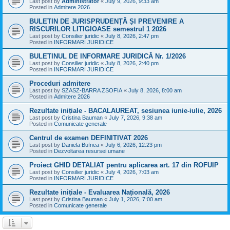
Last post by
Administrator
«
July 9, 2026, 9:33 am
Posted in
Admitere 2026
BULETIN DE JURISPRUDENȚĂ ȘI PREVENIRE A
RISCURILOR LITIGIOASE semestrul 1 2026
Last post by
Consilier juridic
«
July 8, 2026, 2:47 pm
Posted in
INFORMARI JURIDICE
BULETINUL DE INFORMARE JURIDICĂ Nr. 1/2026
Last post by
Consilier juridic
«
July 8, 2026, 2:40 pm
Posted in
INFORMARI JURIDICE
Proceduri admitere
Last post by
SZASZ-BARRA ZSOFIA
«
July 8, 2026, 8:00 am
Posted in
Admitere 2026
Rezultate inițiale - BACALAUREAT, sesiunea iunie-iulie, 2026
Last post by
Cristina Bauman
«
July 7, 2026, 9:38 am
Posted in
Comunicate generale
Centrul de examen DEFINITIVAT 2026
Last post by
Daniela Bufnea
«
July 6, 2026, 12:23 pm
Posted in
Dezvoltarea resursei umane
Proiect GHID DETALIAT pentru aplicarea art. 17 din ROFUIP
Last post by
Consilier juridic
«
July 4, 2026, 7:03 am
Posted in
INFORMARI JURIDICE
Rezultate inițiale - Evaluarea Națională, 2026
Last post by
Cristina Bauman
«
July 1, 2026, 7:00 am
Posted in
Comunicate generale