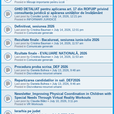
Posted in
Mesaje importante pentru scoli
GHID DETALIAT pentru aplicarea art. 17 din ROFUIP privind
consultanța juridică și apărarea unităților de învățământ
Last post by
Consilier juridic
«
July 14, 2026, 12:21 pm
Posted in
INFORMARI JURIDICE
Definitivat, sesiunea 2026
Last post by
Cristina Bauman
«
July 14, 2026, 12:01 pm
Posted in
Comunicate generale
Rezultate finale - Bacalureat, sesiunea iunie-iulie 2026
Last post by
Cristina Bauman
«
July 14, 2026, 11:57 am
Posted in
Comunicate generale
Rzultate finale - EVALUARE NAȚIONALĂ, 2026
Last post by
Cristina Bauman
«
July 14, 2026, 11:53 am
Posted in
Comunicate generale
Procedura proba scrisa_DEF 2026
Last post by
Daniela Bufnea
«
July 13, 2026, 9:48 am
Posted in
Dezvoltarea resursei umane
Repartizarea candidatilor in sali_DEF2026
Last post by
Daniela Bufnea
«
July 13, 2026, 9:46 am
Posted in
Dezvoltarea resursei umane
Newsletter_Improving Physical Coordination in Children with
Special Needs Through Virtual Reality Workouts
Last post by
Claudia Bălici
«
July 10, 2026, 3:11 pm
Posted in
VR Workouts
Ierarhia pe judet