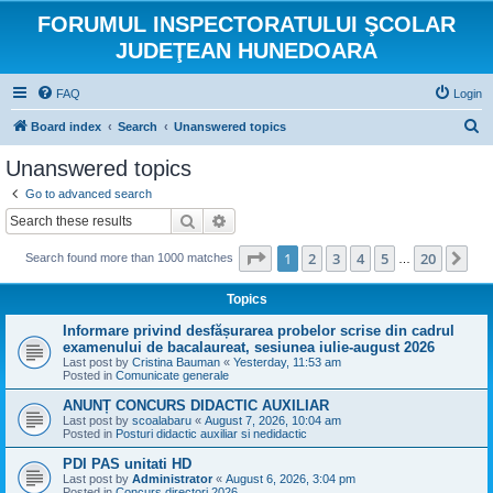
FORUMUL INSPECTORATULUI ŞCOLAR
JUDEŢEAN HUNEDOARA
FAQ
Login
S
Board index
Search
Unanswered topics
e
Unanswered topics
a
Go to advanced search
r
Search
Advanced search
c
Page
1
of
20
1
2
3
4
5
20
Ne
Search found more than 1000 matches
h
…
Topics
Informare privind desfășurarea probelor scrise din cadrul
examenului de bacalaureat, sesiunea iulie-august 2026
Last post by
Cristina Bauman
«
Yesterday, 11:53 am
Posted in
Comunicate generale
ANUNȚ CONCURS DIDACTIC AUXILIAR
Last post by
scoalabaru
«
August 7, 2026, 10:04 am
Posted in
Posturi didactic auxiliar si nedidactic
PDI PAS unitati HD
Last post by
Administrator
«
August 6, 2026, 3:04 pm
Posted in
Concurs directori 2026