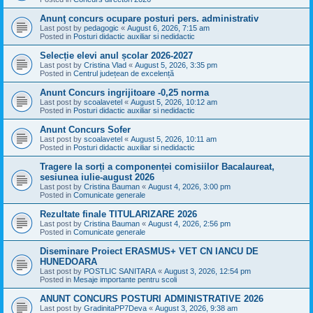
Anunţ concurs ocupare posturi pers. administrativ
Last post by
pedagogic
«
August 6, 2026, 7:15 am
Posted in
Posturi didactic auxiliar si nedidactic
Selecție elevi anul școlar 2026-2027
Last post by
Cristina Vlad
«
August 5, 2026, 3:35 pm
Posted in
Centrul județean de excelență
Anunt Concurs ingrijitoare -0,25 norma
Last post by
scoalavetel
«
August 5, 2026, 10:12 am
Posted in
Posturi didactic auxiliar si nedidactic
Anunt Concurs Sofer
Last post by
scoalavetel
«
August 5, 2026, 10:11 am
Posted in
Posturi didactic auxiliar si nedidactic
Tragere la sorți a componenței comisiilor Bacalaureat,
sesiunea iulie-august 2026
Last post by
Cristina Bauman
«
August 4, 2026, 3:00 pm
Posted in
Comunicate generale
Rezultate finale TITULARIZARE 2026
Last post by
Cristina Bauman
«
August 4, 2026, 2:56 pm
Posted in
Comunicate generale
Diseminare Proiect ERASMUS+ VET CN IANCU DE
HUNEDOARA
Last post by
POSTLIC SANITARA
«
August 3, 2026, 12:54 pm
Posted in
Mesaje importante pentru scoli
ANUNT CONCURS POSTURI ADMINISTRATIVE 2026
Last post by
GradinitaPP7Deva
«
August 3, 2026, 9:38 am