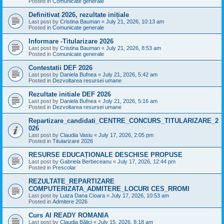
Posted in
Comunicate generale
Definitivat 2026, rezultate inițiale
Last post by
Cristina Bauman
«
July 21, 2026, 10:13 am
Posted in
Comunicate generale
Informare -Titularizare 2026
Last post by
Cristina Bauman
«
July 21, 2026, 8:53 am
Posted in
Comunicate generale
Contestatii DEF 2026
Last post by
Daniela Bufnea
«
July 21, 2026, 5:42 am
Posted in
Dezvoltarea resursei umane
Rezultate initiale DEF 2026
Last post by
Daniela Bufnea
«
July 21, 2026, 5:16 am
Posted in
Dezvoltarea resursei umane
Repartizare_candidati_CENTRE_CONCURS_TITULARIZARE_2
026
Last post by
Claudia Vasiu
«
July 17, 2026, 2:05 pm
Posted in
Titularizare 2026
RESURSE EDUCAȚIONALE DESCHISE PROPUSE
Last post by
Gabriela Berbeceanu
«
July 17, 2026, 12:44 pm
Posted in
Prescolar
REZULTATE_REPARTIZARE
COMPUTERIZATA_ADMITERE_LOCURI CES_RROMI
Last post by
Luiza Dana Cioara
«
July 17, 2026, 10:53 am
Posted in
Admitere 2026
Curs AI READY ROMANIA
Last post by
Claudia Bălici
«
July 15, 2026, 8:18 am