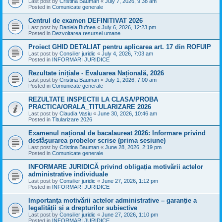
Last post by
Cristina Bauman
«
July 7, 2026, 9:38 am
Posted in
Comunicate generale
Centrul de examen DEFINITIVAT 2026
Last post by
Daniela Bufnea
«
July 6, 2026, 12:23 pm
Posted in
Dezvoltarea resursei umane
Proiect GHID DETALIAT pentru aplicarea art. 17 din ROFUIP
Last post by
Consilier juridic
«
July 4, 2026, 7:03 am
Posted in
INFORMARI JURIDICE
Rezultate inițiale - Evaluarea Națională, 2026
Last post by
Cristina Bauman
«
July 1, 2026, 7:00 am
Posted in
Comunicate generale
REZULTATE INSPECTII LA CLASA/PROBA
PRACTICA/ORALA_TITULARIZARE 2026
Last post by
Claudia Vasiu
«
June 30, 2026, 10:46 am
Posted in
Titularizare 2026
Examenul național de bacalaureat 2026: Informare privind
desfășurarea probelor scrise (prima sesiune)
Last post by
Cristina Bauman
«
June 28, 2026, 2:19 pm
Posted in
Comunicate generale
INFORMARE JURIDICĂ privind obligația motivării actelor
administrative individuale
Last post by
Consilier juridic
«
June 27, 2026, 1:12 pm
Posted in
INFORMARI JURIDICE
Importanța motivării actelor administrative – garanție a
legalității și a drepturilor subiective
Last post by
Consilier juridic
«
June 27, 2026, 1:10 pm
Posted in
INFORMARI JURIDICE