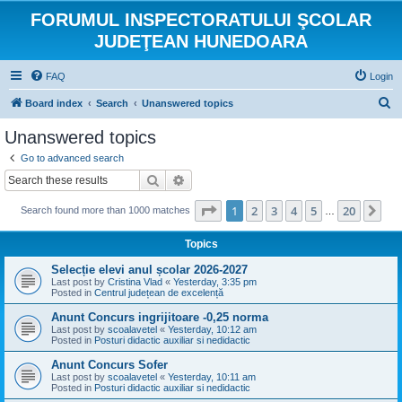
FORUMUL INSPECTORATULUI ŞCOLAR
JUDEŢEAN HUNEDOARA
FAQ
Login
S
Board index
Search
Unanswered topics
e
Unanswered topics
a
Go to advanced search
r
Search
Advanced search
c
Page
1
of
20
1
2
3
4
5
20
Ne
Search found more than 1000 matches
h
…
Topics
Selecție elevi anul școlar 2026-2027
Last post by
Cristina Vlad
«
Yesterday, 3:35 pm
Posted in
Centrul județean de excelență
Anunt Concurs ingrijitoare -0,25 norma
Last post by
scoalavetel
«
Yesterday, 10:12 am
Posted in
Posturi didactic auxiliar si nedidactic
Anunt Concurs Sofer
Last post by
scoalavetel
«
Yesterday, 10:11 am
Posted in
Posturi didactic auxiliar si nedidactic