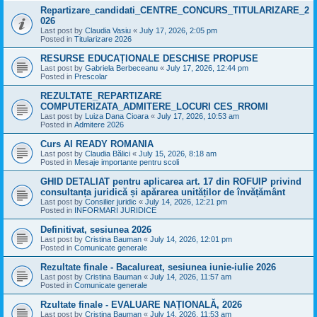
Repartizare_candidati_CENTRE_CONCURS_TITULARIZARE_2
026
Last post by
Claudia Vasiu
«
July 17, 2026, 2:05 pm
Posted in
Titularizare 2026
RESURSE EDUCAȚIONALE DESCHISE PROPUSE
Last post by
Gabriela Berbeceanu
«
July 17, 2026, 12:44 pm
Posted in
Prescolar
REZULTATE_REPARTIZARE
COMPUTERIZATA_ADMITERE_LOCURI CES_RROMI
Last post by
Luiza Dana Cioara
«
July 17, 2026, 10:53 am
Posted in
Admitere 2026
Curs AI READY ROMANIA
Last post by
Claudia Bălici
«
July 15, 2026, 8:18 am
Posted in
Mesaje importante pentru scoli
GHID DETALIAT pentru aplicarea art. 17 din ROFUIP privind
consultanța juridică și apărarea unităților de învățământ
Last post by
Consilier juridic
«
July 14, 2026, 12:21 pm
Posted in
INFORMARI JURIDICE
Definitivat, sesiunea 2026
Last post by
Cristina Bauman
«
July 14, 2026, 12:01 pm
Posted in
Comunicate generale
Rezultate finale - Bacalureat, sesiunea iunie-iulie 2026
Last post by
Cristina Bauman
«
July 14, 2026, 11:57 am
Posted in
Comunicate generale
Rzultate finale - EVALUARE NAȚIONALĂ, 2026
Last post by
Cristina Bauman
«
July 14, 2026, 11:53 am