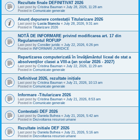
Rezultate finale DEFINITIVAT 2026
Last post by
Cristina Bauman
«
July 28, 2026, 11:28 am
Posted in
Comunicate generale
Anunț depunere contestații Titularizare 2026
Last post by
Lucia Stanciu
«
July 28, 2026, 9:31 am
Posted in
Titularizare 2026
NOTĂ DE INFORMARE privind modificarea art. 17 din
Regulamentul ROFUIP
Last post by
Consilier juridic
«
July 22, 2026, 6:26 pm
Posted in
INFORMARI JURIDICE
Repartizarea computerizată în învăţământul liceal de stat a
absolvenţilor clasei a VIII-a (an școlar 2026 - 2027)
Last post by
Cristina Bauman
«
July 22, 2026, 11:29 am
Posted in
Comunicate generale
Definitivat 2026, rezultate inițiale
Last post by
Cristina Bauman
«
July 21, 2026, 10:13 am
Posted in
Comunicate generale
Informare -Titularizare 2026
Last post by
Cristina Bauman
«
July 21, 2026, 8:53 am
Posted in
Comunicate generale
Contestatii DEF 2026
Last post by
Daniela Bufnea
«
July 21, 2026, 5:42 am
Posted in
Dezvoltarea resursei umane
Rezultate initiale DEF 2026
Last post by
Daniela Bufnea
«
July 21, 2026, 5:16 am
Posted in
Dezvoltarea resursei umane