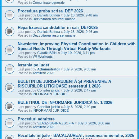
Posted in
Comunicate generale
Procedura proba scrisa_DEF 2026
Last post by
Daniela Bufnea
«
July 13, 2026, 9:48 am
Posted in
Dezvoltarea resursei umane
Repartizarea candidatilor in sali_DEF2026
Last post by
Daniela Bufnea
«
July 13, 2026, 9:46 am
Posted in
Dezvoltarea resursei umane
Newsletter_Improving Physical Coordination in Children with
Special Needs Through Virtual Reality Workouts
Last post by
Claudia Bălici
«
July 10, 2026, 3:11 pm
Posted in
VR Workouts
Ierarhia pe judet
Last post by
Administrator
«
July 9, 2026, 9:33 am
Posted in
Admitere 2026
BULETIN DE JURISPRUDENȚĂ ȘI PREVENIRE A
RISCURILOR LITIGIOASE semestrul 1 2026
Last post by
Consilier juridic
«
July 8, 2026, 2:47 pm
Posted in
INFORMARI JURIDICE
BULETINUL DE INFORMARE JURIDICĂ Nr. 1/2026
Last post by
Consilier juridic
«
July 8, 2026, 2:40 pm
Posted in
INFORMARI JURIDICE
Proceduri admitere
Last post by
SZASZ-BARRA ZSOFIA
«
July 8, 2026, 8:00 am
Posted in
Admitere 2026
Rezultate inițiale - BACALAUREAT, sesiunea iunie-iulie, 2026