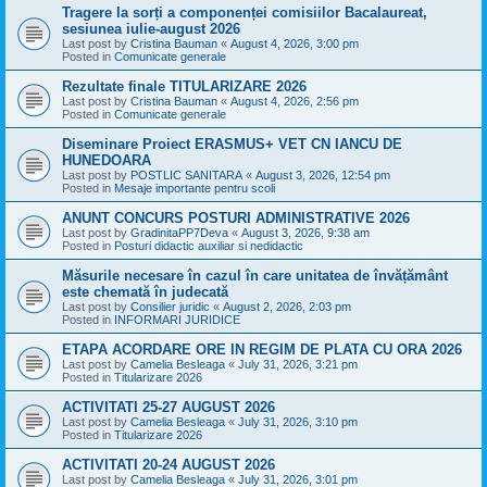
Tragere la sorți a componenței comisiilor Bacalaureat,
sesiunea iulie-august 2026
Last post by
Cristina Bauman
«
August 4, 2026, 3:00 pm
Posted in
Comunicate generale
Rezultate finale TITULARIZARE 2026
Last post by
Cristina Bauman
«
August 4, 2026, 2:56 pm
Posted in
Comunicate generale
Diseminare Proiect ERASMUS+ VET CN IANCU DE
HUNEDOARA
Last post by
POSTLIC SANITARA
«
August 3, 2026, 12:54 pm
Posted in
Mesaje importante pentru scoli
ANUNT CONCURS POSTURI ADMINISTRATIVE 2026
Last post by
GradinitaPP7Deva
«
August 3, 2026, 9:38 am
Posted in
Posturi didactic auxiliar si nedidactic
Măsurile necesare în cazul în care unitatea de învățământ
este chemată în judecată
Last post by
Consilier juridic
«
August 2, 2026, 2:03 pm
Posted in
INFORMARI JURIDICE
ETAPA ACORDARE ORE IN REGIM DE PLATA CU ORA 2026
Last post by
Camelia Besleaga
«
July 31, 2026, 3:21 pm
Posted in
Titularizare 2026
ACTIVITATI 25-27 AUGUST 2026
Last post by
Camelia Besleaga
«
July 31, 2026, 3:10 pm
Posted in
Titularizare 2026
ACTIVITATI 20-24 AUGUST 2026
Last post by
Camelia Besleaga
«
July 31, 2026, 3:01 pm