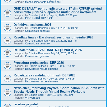
Posted in
Mesaje importante pentru scoli
GHID DETALIAT pentru aplicarea art. 17 din ROFUIP privind
consultanța juridică și apărarea unităților de învățământ
Last post by
Consilier juridic
«
July 14, 2026, 12:21 pm
Posted in
INFORMARI JURIDICE
Definitivat, sesiunea 2026
Last post by
Cristina Bauman
«
July 14, 2026, 12:01 pm
Posted in
Comunicate generale
Rezultate finale - Bacalureat, sesiunea iunie-iulie 2026
Last post by
Cristina Bauman
«
July 14, 2026, 11:57 am
Posted in
Comunicate generale
Rzultate finale - EVALUARE NAȚIONALĂ, 2026
Last post by
Cristina Bauman
«
July 14, 2026, 11:53 am
Posted in
Comunicate generale
Procedura proba scrisa_DEF 2026
Last post by
Daniela Bufnea
«
July 13, 2026, 9:48 am
Posted in
Dezvoltarea resursei umane
Repartizarea candidatilor in sali_DEF2026
Last post by
Daniela Bufnea
«
July 13, 2026, 9:46 am
Posted in
Dezvoltarea resursei umane
Newsletter_Improving Physical Coordination in Children with
Special Needs Through Virtual Reality Workouts
Last post by
Claudia Bălici
«
July 10, 2026, 3:11 pm
Posted in
VR Workouts
Ierarhia pe judet