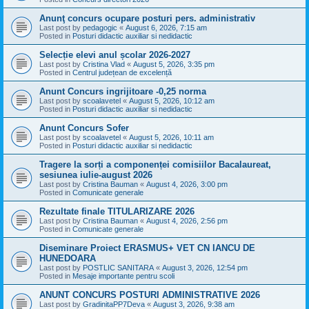
Anunţ concurs ocupare posturi pers. administrativ
Last post by
pedagogic
«
August 6, 2026, 7:15 am
Posted in
Posturi didactic auxiliar si nedidactic
Selecție elevi anul școlar 2026-2027
Last post by
Cristina Vlad
«
August 5, 2026, 3:35 pm
Posted in
Centrul județean de excelență
Anunt Concurs ingrijitoare -0,25 norma
Last post by
scoalavetel
«
August 5, 2026, 10:12 am
Posted in
Posturi didactic auxiliar si nedidactic
Anunt Concurs Sofer
Last post by
scoalavetel
«
August 5, 2026, 10:11 am
Posted in
Posturi didactic auxiliar si nedidactic
Tragere la sorți a componenței comisiilor Bacalaureat,
sesiunea iulie-august 2026
Last post by
Cristina Bauman
«
August 4, 2026, 3:00 pm
Posted in
Comunicate generale
Rezultate finale TITULARIZARE 2026
Last post by
Cristina Bauman
«
August 4, 2026, 2:56 pm
Posted in
Comunicate generale
Diseminare Proiect ERASMUS+ VET CN IANCU DE
HUNEDOARA
Last post by
POSTLIC SANITARA
«
August 3, 2026, 12:54 pm
Posted in
Mesaje importante pentru scoli
ANUNT CONCURS POSTURI ADMINISTRATIVE 2026
Last post by
GradinitaPP7Deva
«
August 3, 2026, 9:38 am