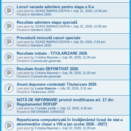
Locuri vacante admitere pentru etapa a II-a
Last post by
SZASZ-BARRA ZSOFIA
«
July 31, 2026, 12:00 pm
Posted in
Admitere 2026
Rezultate admitere etapa specială
Last post by
SZASZ-BARRA ZSOFIA
«
July 31, 2026, 11:58 am
Posted in
Admitere 2026
Procedură revizuită cazuri speciale
Last post by
SZASZ-BARRA ZSOFIA
«
July 29, 2026, 3:29 pm
Posted in
Admitere 2026
Rezultate inițiale - TITULARIZARE 2026
Last post by
Cristina Bauman
«
July 28, 2026, 11:30 am
Posted in
Comunicate generale
Rezultate finale DEFINITIVAT 2026
Last post by
Cristina Bauman
«
July 28, 2026, 11:28 am
Posted in
Comunicate generale
Anunț depunere contestații Titularizare 2026
Last post by
Lucia Stanciu
«
July 28, 2026, 9:31 am
Posted in
Titularizare 2026
NOTĂ DE INFORMARE privind modificarea art. 17 din
Regulamentul ROFUIP
Last post by
Consilier juridic
«
July 22, 2026, 6:26 pm
Posted in
INFORMARI JURIDICE
Repartizarea computerizată în învăţământul liceal de stat a
absolvenţilor clasei a VIII-a (an școlar 2026 - 2027)
Last post by
Cristina Bauman
«
July 22, 2026, 11:29 am