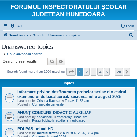
FORUMUL INSPECTORATULUI ŞCOLAR
JUDEŢEAN HUNEDOARA
FAQ
Login
S
Board index
Search
Unanswered topics
e
Unanswered topics
a
Go to advanced search
r
Search
Advanced search
c
Page
1
of
20
1
2
3
4
5
20
Ne
Search found more than 1000 matches
h
…
Topics
Informare privind desfășurarea probelor scrise din cadrul
examenului de bacalaureat, sesiunea iulie-august 2026
Last post by
Cristina Bauman
«
Today, 11:53 am
Posted in
Comunicate generale
ANUNȚ CONCURS DIDACTIC AUXILIAR
Last post by
scoalabaru
«
Yesterday, 10:04 am
Posted in
Posturi didactic auxiliar si nedidactic
PDI PAS unitati HD
Last post by
Administrator
«
August 6, 2026, 3:04 pm
Posted in
Concurs directori 2026