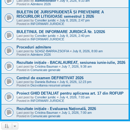
Last post by
Administrator
«
July 9, 2026, 9:33 am
Posted in
Admitere 2026
BULETIN DE JURISPRUDENȚĂ ȘI PREVENIRE A
RISCURILOR LITIGIOASE semestrul 1 2026
Last post by
Consilier juridic
«
July 8, 2026, 2:47 pm
Posted in
INFORMARI JURIDICE
BULETINUL DE INFORMARE JURIDICĂ Nr. 1/2026
Last post by
Consilier juridic
«
July 8, 2026, 2:40 pm
Posted in
INFORMARI JURIDICE
Proceduri admitere
Last post by
SZASZ-BARRA ZSOFIA
«
July 8, 2026, 8:00 am
Posted in
Admitere 2026
Rezultate inițiale - BACALAUREAT, sesiunea iunie-iulie, 2026
Last post by
Cristina Bauman
«
July 7, 2026, 9:38 am
Posted in
Comunicate generale
Centrul de examen DEFINITIVAT 2026
Last post by
Daniela Bufnea
«
July 6, 2026, 12:23 pm
Posted in
Dezvoltarea resursei umane
Proiect GHID DETALIAT pentru aplicarea art. 17 din ROFUIP
Last post by
Consilier juridic
«
July 4, 2026, 7:03 am
Posted in
INFORMARI JURIDICE
Rezultate inițiale - Evaluarea Națională, 2026
Last post by
Cristina Bauman
«
July 1, 2026, 7:00 am
Posted in
Comunicate generale