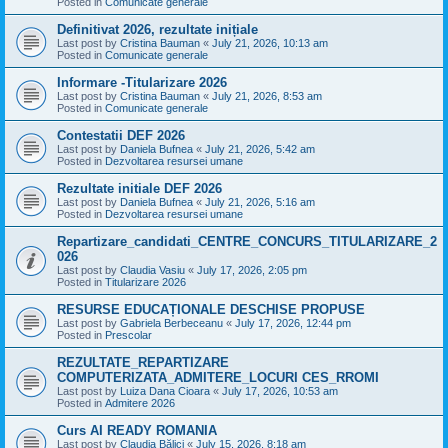
Posted in
Comunicate generale
Definitivat 2026, rezultate inițiale
Last post by
Cristina Bauman
«
July 21, 2026, 10:13 am
Posted in
Comunicate generale
Informare -Titularizare 2026
Last post by
Cristina Bauman
«
July 21, 2026, 8:53 am
Posted in
Comunicate generale
Contestatii DEF 2026
Last post by
Daniela Bufnea
«
July 21, 2026, 5:42 am
Posted in
Dezvoltarea resursei umane
Rezultate initiale DEF 2026
Last post by
Daniela Bufnea
«
July 21, 2026, 5:16 am
Posted in
Dezvoltarea resursei umane
Repartizare_candidati_CENTRE_CONCURS_TITULARIZARE_2
026
Last post by
Claudia Vasiu
«
July 17, 2026, 2:05 pm
Posted in
Titularizare 2026
RESURSE EDUCAȚIONALE DESCHISE PROPUSE
Last post by
Gabriela Berbeceanu
«
July 17, 2026, 12:44 pm
Posted in
Prescolar
REZULTATE_REPARTIZARE
COMPUTERIZATA_ADMITERE_LOCURI CES_RROMI
Last post by
Luiza Dana Cioara
«
July 17, 2026, 10:53 am
Posted in
Admitere 2026
Curs AI READY ROMANIA
Last post by
Claudia Bălici
«
July 15, 2026, 8:18 am