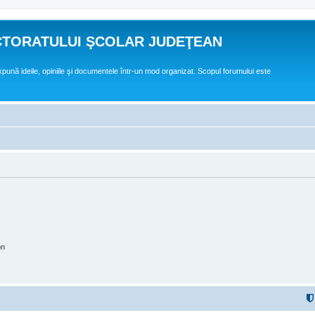
CTORATULUI ŞCOLAR JUDEŢEAN
expună ideile, opiniile şi documentele într-un mod organizat. Scopul forumului este
on