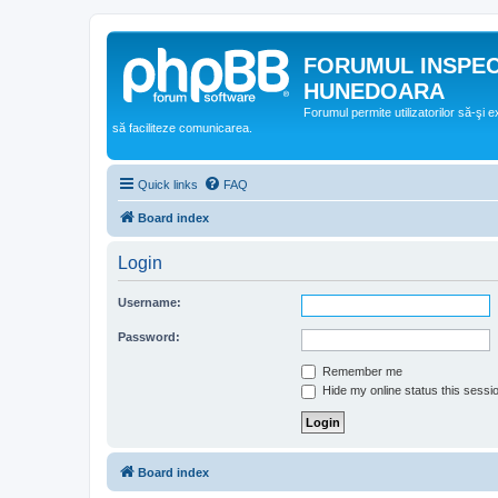
FORUMUL INSPE
HUNEDOARA
Forumul permite utilizatorilor să-şi 
să faciliteze comunicarea.
Quick links
FAQ
Board index
Login
Username:
Password:
Remember me
Hide my online status this sessi
Board index