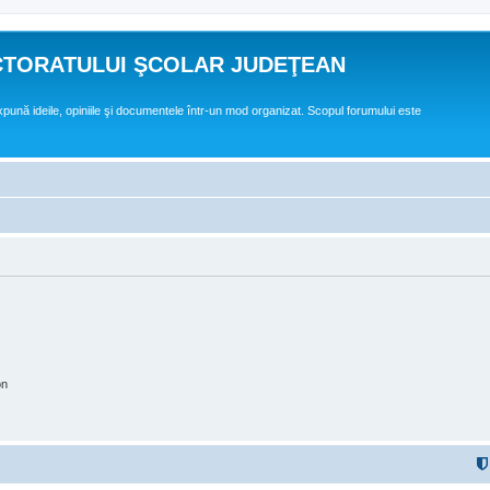
CTORATULUI ŞCOLAR JUDEŢEAN
expună ideile, opiniile şi documentele într-un mod organizat. Scopul forumului este
on