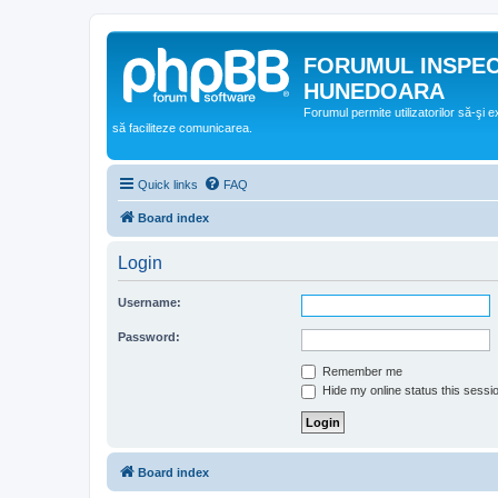
FORUMUL INSPE
HUNEDOARA
Forumul permite utilizatorilor să-şi 
să faciliteze comunicarea.
Quick links
FAQ
Board index
Login
Username:
Password:
Remember me
Hide my online status this sessi
Board index