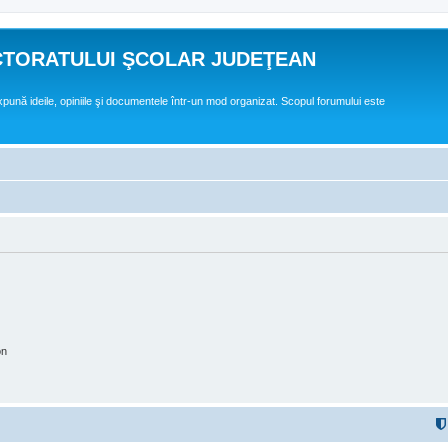
CTORATULUI ŞCOLAR JUDEŢEAN
expună ideile, opiniile şi documentele într-un mod organizat. Scopul forumului este
on