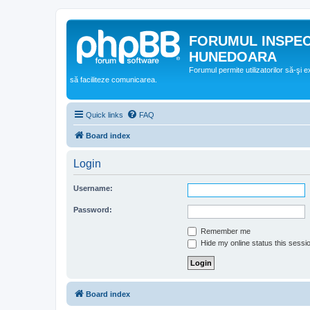
FORUMUL INSPE
HUNEDOARA
Forumul permite utilizatorilor să-şi 
să faciliteze comunicarea.
Quick links
FAQ
Board index
Login
Username:
Password:
Remember me
Hide my online status this sessi
Board index