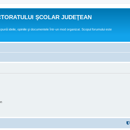
CTORATULUI ŞCOLAR JUDEŢEAN
expună ideile, opiniile şi documentele într-un mod organizat. Scopul forumului este
on