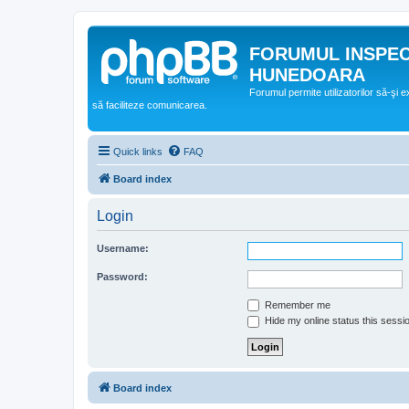
FORUMUL INSPE
HUNEDOARA
Forumul permite utilizatorilor să-şi 
să faciliteze comunicarea.
Quick links
FAQ
Board index
Login
Username:
Password:
Remember me
Hide my online status this sessi
Board index