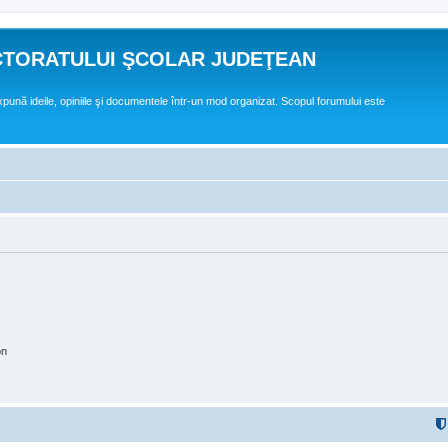
CTORATULUI ŞCOLAR JUDEŢEAN
expună ideile, opiniile şi documentele într-un mod organizat. Scopul forumului este
on