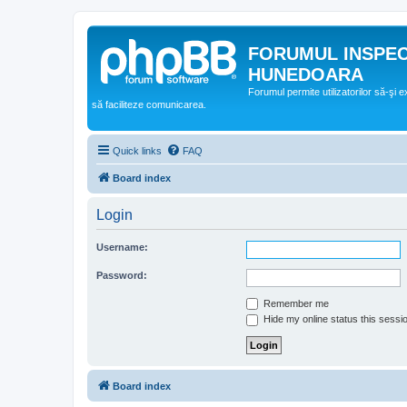
FORUMUL INSPE
HUNEDOARA
Forumul permite utilizatorilor să-şi 
să faciliteze comunicarea.
Quick links
FAQ
Board index
Login
Username:
Password:
Remember me
Hide my online status this sessi
Board index