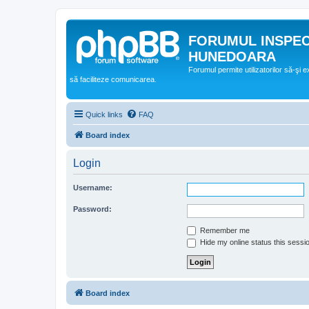
FORUMUL INSPE
HUNEDOARA
Forumul permite utilizatorilor să-şi 
să faciliteze comunicarea.
Quick links
FAQ
Board index
Login
Username:
Password:
Remember me
Hide my online status this sessi
Board index