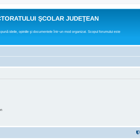
CTORATULUI ŞCOLAR JUDEŢEAN
expună ideile, opiniile şi documentele într-un mod organizat. Scopul forumului este
on