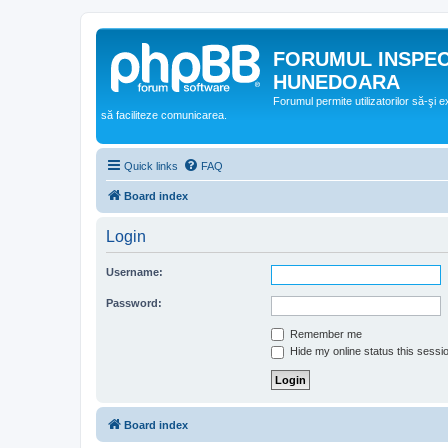
FORUMUL INSPE
HUNEDOARA
Forumul permite utilizatorilor să-şi 
să faciliteze comunicarea.
Quick links
FAQ
Board index
Login
Username:
Password:
Remember me
Hide my online status this sessi
Board index