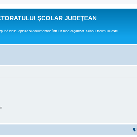
CTORATULUI ŞCOLAR JUDEŢEAN
expună ideile, opiniile şi documentele într-un mod organizat. Scopul forumului este
on