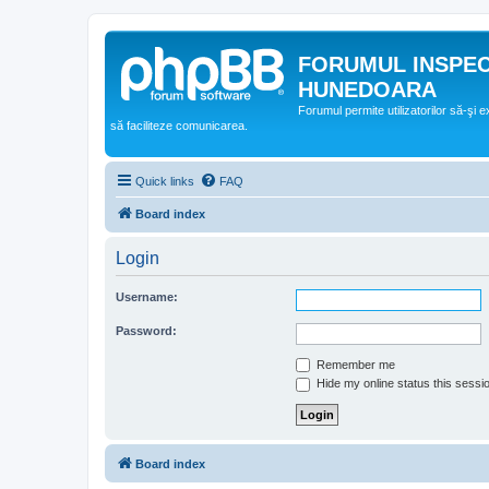
FORUMUL INSPE
HUNEDOARA
Forumul permite utilizatorilor să-şi 
să faciliteze comunicarea.
Quick links
FAQ
Board index
Login
Username:
Password:
Remember me
Hide my online status this sessi
Board index