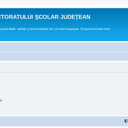
CTORATULUI ŞCOLAR JUDEŢEAN
expună ideile, opiniile şi documentele într-un mod organizat. Scopul forumului este
on