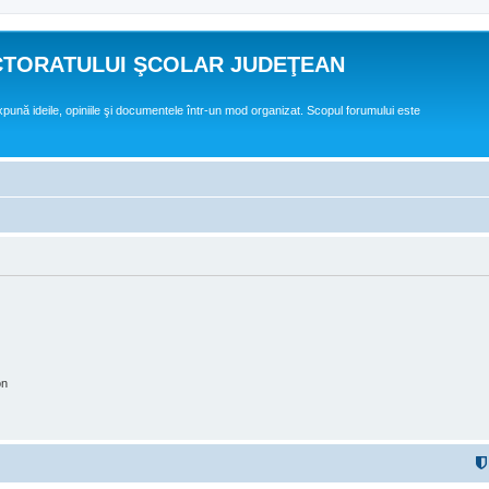
CTORATULUI ŞCOLAR JUDEŢEAN
expună ideile, opiniile şi documentele într-un mod organizat. Scopul forumului este
on