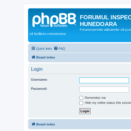
FORUMUL INSPE
HUNEDOARA
Forumul permite utilizatorilor să-şi 
să faciliteze comunicarea.
Quick links
FAQ
Board index
Login
Username:
Password:
Remember me
Hide my online status this sessi
Board index