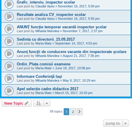
Grafic_interviu_inspector scolar
Last post by
Claudia Vasiu
«
November 16, 2017, 5:59 pm
Rezultate analiza CV_inspector scolar
Last post by
Claudia Vasiu
«
November 16, 2017, 5:55 pm
ANUNŢ funcţie temporar vacantă inspector şcolar
Last post by
Mihaela Manolea
«
November 7, 2017, 2:37 pm
Sedinta cu directorii_15.09.2017
Last post by
Marta Mate
«
September 14, 2017, 4:03 pm
Anunţ funcţii de conducere vacante din inspectorate şcolare
Last post by
Mihaela Manolea
«
August 21, 2017, 7:36 pm
Ordin_Plata comisii examene
Last post by
Marta Mate
«
June 19, 2017, 10:08 pm
Informare Conferinţă Iaşi
Last post by
Mihaela Manolea
«
May 9, 2017, 10:29 am
Apel selecție cadre didactice 2017
Last post by
Marta Mate
«
March 15, 2017, 10:43 pm
New Topic
1
2
Next
98 topics
Jump to