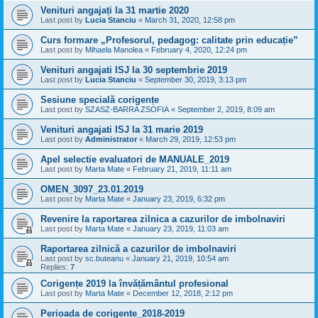
Venituri angajați la 31 martie 2020
Last post by
Lucia Stanciu
«
March 31, 2020, 12:58 pm
Curs formare „Profesorul, pedagog: calitate prin educație”
Last post by
Mihaela Manolea
«
February 4, 2020, 12:24 pm
Venituri angajati ISJ la 30 septembrie 2019
Last post by
Lucia Stanciu
«
September 30, 2019, 3:13 pm
Sesiune specială corigențe
Last post by
SZASZ-BARRA ZSOFIA
«
September 2, 2019, 8:09 am
Venituri angajati ISJ la 31 marie 2019
Last post by
Administrator
«
March 29, 2019, 12:53 pm
Apel selectie evaluatori de MANUALE_2019
Last post by
Marta Mate
«
February 21, 2019, 11:11 am
OMEN_3097_23.01.2019
Last post by
Marta Mate
«
January 23, 2019, 6:32 pm
Revenire la raportarea zilnica a cazurilor de imbolnaviri
Last post by
Marta Mate
«
January 23, 2019, 11:03 am
Raportarea zilnică a cazurilor de imbolnaviri
Last post by
sc.buteanu
«
January 21, 2019, 10:54 am
Replies:
7
Corigențe 2019 la învățământul profesional
Last post by
Marta Mate
«
December 12, 2018, 2:12 pm
Perioada de corigente_2018-2019