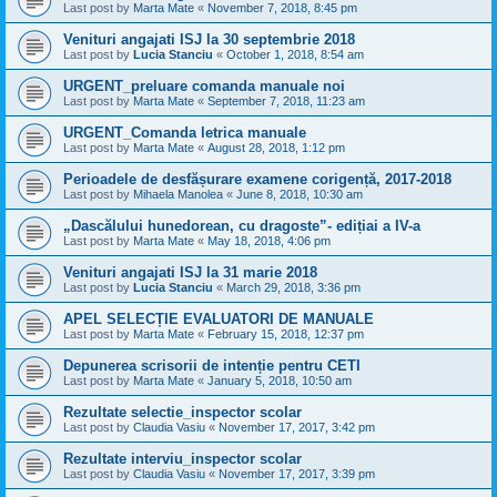
Last post by
Marta Mate
«
November 7, 2018, 8:45 pm
Venituri angajati ISJ la 30 septembrie 2018
Last post by
Lucia Stanciu
«
October 1, 2018, 8:54 am
URGENT_preluare comanda manuale noi
Last post by
Marta Mate
«
September 7, 2018, 11:23 am
URGENT_Comanda letrica manuale
Last post by
Marta Mate
«
August 28, 2018, 1:12 pm
Perioadele de desfășurare examene corigență, 2017-2018
Last post by
Mihaela Manolea
«
June 8, 2018, 10:30 am
„Dascălului hunedorean, cu dragoste”- edițiai a IV-a
Last post by
Marta Mate
«
May 18, 2018, 4:06 pm
Venituri angajati ISJ la 31 marie 2018
Last post by
Lucia Stanciu
«
March 29, 2018, 3:36 pm
APEL SELECȚIE EVALUATORI DE MANUALE
Last post by
Marta Mate
«
February 15, 2018, 12:37 pm
Depunerea scrisorii de intenție pentru CETI
Last post by
Marta Mate
«
January 5, 2018, 10:50 am
Rezultate selectie_inspector scolar
Last post by
Claudia Vasiu
«
November 17, 2017, 3:42 pm
Rezultate interviu_inspector scolar
Last post by
Claudia Vasiu
«
November 17, 2017, 3:39 pm