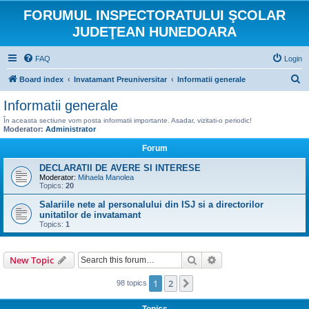
FORUMUL INSPECTORATULUI ŞCOLAR
JUDEŢEAN HUNEDOARA
FAQ
Login
S
Board index
Invatamant Preuniversitar
Informatii generale
e
Informatii generale
a
În aceasta sectiune vom posta informatii importante. Asadar, vizitati-o periodic!
r
Moderator:
Administrator
c
Forum
h
DECLARATII DE AVERE SI INTERESE
Moderator:
Mihaela Manolea
Topics:
20
Salariile nete al personalului din ISJ si a directorilor
unitatilor de invatamant
Topics:
1
Search
Advanced search
New Topic
1
2
Next
98 topics
Topics