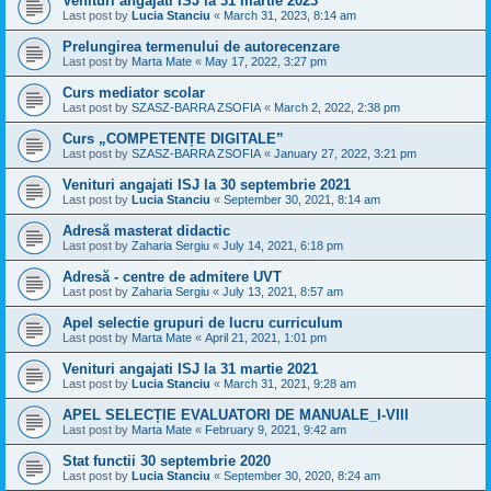
Venituri angajati ISJ la 31 martie 2023
Last post by
Lucia Stanciu
«
March 31, 2023, 8:14 am
Prelungirea termenului de autorecenzare
Last post by
Marta Mate
«
May 17, 2022, 3:27 pm
Curs mediator scolar
Last post by
SZASZ-BARRA ZSOFIA
«
March 2, 2022, 2:38 pm
Curs „COMPETENȚE DIGITALE”
Last post by
SZASZ-BARRA ZSOFIA
«
January 27, 2022, 3:21 pm
Venituri angajati ISJ la 30 septembrie 2021
Last post by
Lucia Stanciu
«
September 30, 2021, 8:14 am
Adresă masterat didactic
Last post by
Zaharia Sergiu
«
July 14, 2021, 6:18 pm
Adresă - centre de admitere UVT
Last post by
Zaharia Sergiu
«
July 13, 2021, 8:57 am
Apel selectie grupuri de lucru curriculum
Last post by
Marta Mate
«
April 21, 2021, 1:01 pm
Venituri angajati ISJ la 31 martie 2021
Last post by
Lucia Stanciu
«
March 31, 2021, 9:28 am
APEL SELECȚIE EVALUATORI DE MANUALE_I-VIII
Last post by
Marta Mate
«
February 9, 2021, 9:42 am
Stat functii 30 septembrie 2020
Last post by
Lucia Stanciu
«
September 30, 2020, 8:24 am