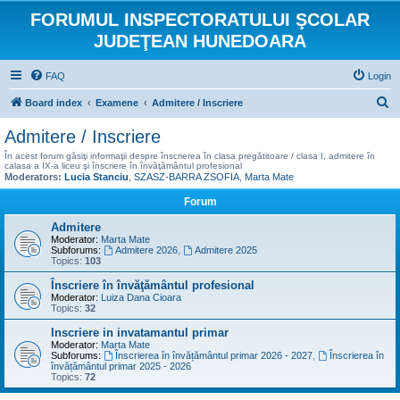
FORUMUL INSPECTORATULUI ŞCOLAR
JUDEŢEAN HUNEDOARA
FAQ
Login
S
Board index
Examene
Admitere / Inscriere
e
Admitere / Inscriere
a
În acest forum găsiţi informaţii despre înscrierea în clasa pregătitoare / clasa I, admitere în
calasa a IX-a liceu şi înscriere în învăţământul profesional
r
Moderators:
Lucia Stanciu
,
SZASZ-BARRA ZSOFIA
,
Marta Mate
c
Forum
h
Admitere
Moderator:
Marta Mate
Subforums:
Admitere 2026
,
Admitere 2025
Topics:
103
Înscriere în învăţământul profesional
Moderator:
Luiza Dana Cioara
Topics:
32
Inscriere in invatamantul primar
Moderator:
Marta Mate
Subforums:
Înscrierea în învățământul primar 2026 - 2027
,
Înscrierea în
învățământul primar 2025 - 2026
Topics:
72