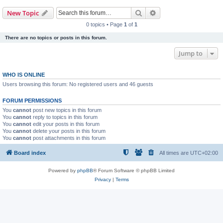
Search
Advanced search
New Topic
0 topics • Page
1
of
1
There are no topics or posts in this forum.
Jump to
WHO IS ONLINE
Users browsing this forum: No registered users and 46 guests
FORUM PERMISSIONS
You
cannot
post new topics in this forum
You
cannot
reply to topics in this forum
You
cannot
edit your posts in this forum
You
cannot
delete your posts in this forum
You
cannot
post attachments in this forum
Board index
All times are
UTC+02:00
Powered by
phpBB
® Forum Software © phpBB Limited
Privacy
|
Terms