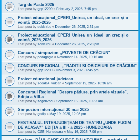
Targ de Paste 2026
Last post by
gpp12200
«
February 2, 2026, 7:45 pm
Proiect educațional_CPERI_Unirea, un ideal, un crez și o
voință_2025-2026
Last post by
scidsirbu
«
December 26, 2025, 2:31 pm
Proiect educațional_CPERI_Unirea_un_ideal_un crez și o
voință_2025_2026
Last post by
scidsirbu
«
December 26, 2025, 2:28 pm
Concurs / simpozion ,,POVESTE DE CRĂCIUN”
Last post by
pedagogic
«
November 14, 2025, 10:16 am
CONCURS REGIONAL „TRADITII SI OBICEIURI DE CRĂCIUN”
Last post by
gpp12200
«
November 3, 2025, 6:45 pm
Proiect educațional județean
Last post by
scoala4_vulcan
«
September 19, 2025, 10:36 am
Concursul Regional "Despre pădure, prin artele vizuale",
Ediția a VIII-a
Last post by
scgen2hd
«
September 15, 2025, 10:33 am
Simpozion internațional 30 mai 2025
Last post by
gsdlp
«
May 19, 2025, 12:08 pm
FESTIVALUL INTERJUDEȚEAN DE TEATRU „UNDE FUGIM
DE ACASĂ?” EDIŢIA a III - a 2025 - HUNEDOARA
Last post by
CSEI Hunedoara
«
May 16, 2025, 7:06 pm