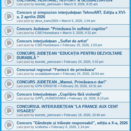
CULTURAL HERITAGE, HISTORY & GLOBALISATION
Last post by
teoretic_petrosani
«
March 9, 2026, 8:25 am
Concurs și simpozion interjudeţean TehnoART, Ediţia a XVI-
a, 2 aprilie 2026
Last post by
deva_trans2003
«
March 5, 2026, 1:04 pm
Concurs Județean ”Primăvara în sufletul copiilor”
Last post by
CSEI Hunedoara
«
March 3, 2026, 4:32 pm
Concurs interjudeţean ,,Suflet de artist"
Last post by
CSEI Hunedoara
«
February 25, 2026, 1:53 pm
CONCURS JUDEȚEAN “EDUCAȚIA PENTRU DEZVOLTARE
DURABILĂ ”
Last post by
teoretic_petrosani
«
February 24, 2026, 3:10 pm
Concursul regional ”Fantezii de primăvara”
Last post by
scoala6petrosani
«
February 24, 2026, 10:54 am
CONCURS JUDEȚEAN ,,Mamei, Primăvara-n dar!"
Last post by
GPN ORASTIE
«
February 20, 2026, 10:31 am
Concurs Interjudețean „Copilărie fără violență”
Last post by
GPP1_HUNEDOARA
«
February 18, 2026, 6:13 pm
CONCURSUL INTERJUDEȚEAN "LA FRANCE AUX CENT
VISAGES"
Last post by
teoretic_petrosani
«
February 18, 2026, 10:40 am
Concurs "Gândește și trăiește responsabil", ediția a X-a, 2026
Last post by
scidsirbu
«
February 6, 2026, 1:14 pm