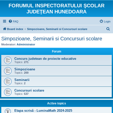
FORUMUL INSPECTORATULUI ŞCOLAR
JUDEŢEAN HUNEDOARA
FAQ
Login
S
Board index
Simpozioane, Seminarii si Concursuri scolare
e
Simpozioane, Seminarii si Concursuri scolare
a
Moderator:
Administrator
r
Forum
c
Concurs judetean de proiecte educative
h
Topics:
271
Simpozioane
Topics:
200
Seminarii
Topics:
2
Concursuri scolare
Topics:
537
Active topics
Etapa scrisă - LuminaMath 2024-2025