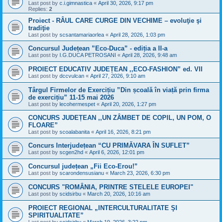
Last post by
c.i.gimnastica
«
April 30, 2026, 9:17 pm
Replies:
2
Proiect - RÂUL CARE CURGE DIN VECHIME – evoluţie şi
tradiţie
Last post by
scsantamariaorlea
«
April 28, 2026, 1:03 pm
Concursul Județean ”Eco-Duca” - ediția a II-a
Last post by
I.G.DUCA PETROSANI
«
April 28, 2026, 9:48 am
PROIECT EDUCATIV JUDEȚEAN ,,ECO-FASHION” ed. VII
Last post by
dccvulcan
«
April 27, 2026, 9:10 am
Târgul Firmelor de Exercițiu ”Din școală în viață prin firma
de exercițiu” 11-15 mai 2026
Last post by
lecohermespet
«
April 20, 2026, 1:27 pm
CONCURS JUDEȚEAN ,,UN ZÂMBET DE COPIL, UN POM, O
FLOARE”
Last post by
scoalabanita
«
April 16, 2026, 8:21 pm
Concurs Interjudețean “CU PRIMĂVARA ÎN SUFLET”
Last post by
scgen2hd
«
April 6, 2026, 12:01 pm
Concursul județean „Fii Eco-Erou!”
Last post by
scarondensusianu
«
March 23, 2026, 6:30 pm
CONCURS "ROMÂNIA, PRINTRE STELELE EUROPEI"
Last post by
scidsirbu
«
March 20, 2026, 10:16 am
PROIECT REGIONAL „INTERCULTURALITATE ŞI
SPIRITUALITATE”
Last post by
scidsirbu
«
March 19, 2026, 3:22 pm