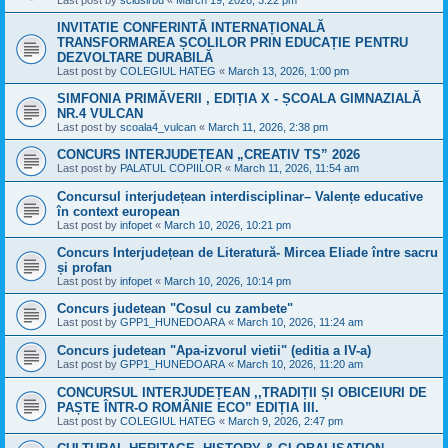
INVITATIE CONFERINTĂ INTERNAȚIONALĂ
TRANSFORMAREA ȘCOLILOR PRIN EDUCAȚIE PENTRU
DEZVOLTARE DURABILĂ
Last post by
COLEGIUL HATEG
«
March 13, 2026, 1:00 pm
SIMFONIA PRIMĂVERII , EDIȚIA X - ȘCOALA GIMNAZIALĂ
NR.4 VULCAN
Last post by
scoala4_vulcan
«
March 11, 2026, 2:38 pm
CONCURS INTERJUDEȚEAN „CREATIV TS” 2026
Last post by
PALATUL COPIILOR
«
March 11, 2026, 11:54 am
Concursul interjudețean interdisciplinar– Valențe educative
în context european
Last post by
infopet
«
March 10, 2026, 10:21 pm
Concurs Interjudețean de Literatură- Mircea Eliade între sacru
și profan
Last post by
infopet
«
March 10, 2026, 10:14 pm
Concurs judetean "Cosul cu zambete"
Last post by
GPP1_HUNEDOARA
«
March 10, 2026, 11:24 am
Concurs judetean "Apa-izvorul vietii" (editia a IV-a)
Last post by
GPP1_HUNEDOARA
«
March 10, 2026, 11:20 am
CONCURSUL INTERJUDEȚEAN ,,TRADIȚII ȘI OBICEIURI DE
PAȘTE ÎNTR-O ROMÂNIE ECO” EDIȚIA III.
Last post by
COLEGIUL HATEG
«
March 9, 2026, 2:47 pm