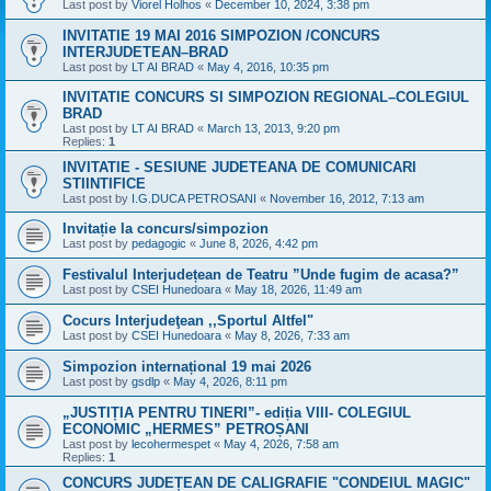
Last post by
Viorel Holhos
«
December 10, 2024, 3:38 pm
INVITATIE 19 MAI 2016 SIMPOZION /CONCURS
INTERJUDETEAN–BRAD
Last post by
LT AI BRAD
«
May 4, 2016, 10:35 pm
INVITATIE CONCURS SI SIMPOZION REGIONAL–COLEGIUL
BRAD
Last post by
LT AI BRAD
«
March 13, 2013, 9:20 pm
Replies:
1
INVITATIE - SESIUNE JUDETEANA DE COMUNICARI
STIINTIFICE
Last post by
I.G.DUCA PETROSANI
«
November 16, 2012, 7:13 am
Invitație la concurs/simpozion
Last post by
pedagogic
«
June 8, 2026, 4:42 pm
Festivalul Interjudețean de Teatru ”Unde fugim de acasa?”
Last post by
CSEI Hunedoara
«
May 18, 2026, 11:49 am
Cocurs Interjudeţean ,,Sportul Altfel"
Last post by
CSEI Hunedoara
«
May 8, 2026, 7:33 am
Simpozion internațional 19 mai 2026
Last post by
gsdlp
«
May 4, 2026, 8:11 pm
„JUSTIȚIA PENTRU TINERI”- ediția VIII- COLEGIUL
ECONOMIC „HERMES” PETROȘANI
Last post by
lecohermespet
«
May 4, 2026, 7:58 am
Replies:
1
CONCURS JUDEȚEAN DE CALIGRAFIE "CONDEIUL MAGIC"