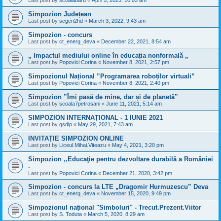
Last post by
scoalabaru
«
April 5, 2023, 10:03 am
Simpozion Județean
Last post by
scgen2hd
«
March 3, 2022, 9:43 am
Simpozion - concurs
Last post by
ct_energ_deva
«
December 22, 2021, 8:54 am
„ Impactul mediului online în educația nonformală „
Last post by
Popovici Corina
«
November 8, 2021, 2:57 pm
Simpozionul Național ”Programarea roboților virtuali”
Last post by
Popovici Corina
«
November 8, 2021, 2:40 pm
Simpozion ”Îmi pasă de mine, dar și de planetă”
Last post by
scoala7petrosani
«
June 11, 2021, 5:14 am
SIMPOZION INTERNAȚIONAL - 1 IUNIE 2021
Last post by
gsdlp
«
May 29, 2021, 7:43 am
INVITAȚIE SIMPOZION ONLINE
Last post by
Liceul.Mihai.Viteazu
«
May 4, 2021, 3:20 pm
Simpozion ,,Educaţie pentru dezvoltare durabilă a României
-
Last post by
Popovici Corina
«
December 21, 2020, 3:42 pm
Simpozion - concurs la LTE „Dragomir Hurmuzescu” Deva
Last post by
ct_energ_deva
«
November 15, 2020, 9:49 pm
Simpozionul național "Simboluri" - Trecut.Prezent.Viitor
Last post by
S. Toduta
«
March 5, 2020, 8:29 am