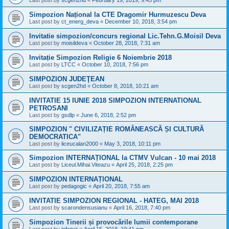
Last post by
scgen2hd
«
February 19, 2019, 9:45 pm
Simpozion Național la CTE Dragomir Hurmuzescu Deva
Last post by
ct_energ_deva
«
December 10, 2018, 3:54 pm
Invitatie simpozion/concurs regional Lic.Tehn.G.Moisil Deva
Last post by
moisildeva
«
October 28, 2018, 7:31 am
Invitație Simpozion Religie 6 Noiembrie 2018
Last post by
LTCC
«
October 10, 2018, 7:56 pm
SIMPOZION JUDEŢEAN
Last post by
scgen2hd
«
October 8, 2018, 10:21 am
INVITATIE 15 IUNIE 2018 SIMPOZION INTERNATIONAL
PETROSANI
Last post by
gsdlp
«
June 6, 2018, 2:52 pm
SIMPOZION " CIVILIZAṬIE ROMÂNEASCĂ ṢI CULTURĂ
DEMOCRATICA"
Last post by
liceucalan2000
«
May 3, 2018, 10:11 pm
Simpozion INTERNAȚIONAL la CTMV Vulcan - 10 mai 2018
Last post by
Liceul.Mihai.Viteazu
«
April 25, 2018, 2:25 pm
SIMPOZION INTERNAȚIONAL
Last post by
pedagogic
«
April 20, 2018, 7:55 am
INVITATIE SIMPOZION REGIONAL - HATEG, MAI 2018
Last post by
scarondensusianu
«
April 16, 2018, 7:40 pm
Simpozion Tinerii și provocările lumii contemporane