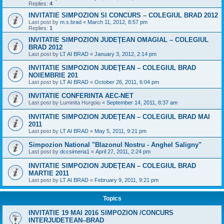
Replies:
4
INVITATIE SIMPOZION SI CONCURS – COLEGIUL BRAD 2012
Last post by
m.s.brad
«
March 11, 2012, 8:57 pm
Replies:
1
INVITATIE SIMPOZION JUDEŢEAN OMAGIAL – COLEGIUL
BRAD 2012
Last post by
LT AI BRAD
«
January 3, 2012, 2:14 pm
INVITATIE SIMPOZION JUDEŢEAN – COLEGIUL BRAD
NOIEMBRIE 201
Last post by
LT AI BRAD
«
October 26, 2011, 6:04 pm
INVITATIE CONFERINTA AEC-NET
Last post by
Luminita Hurgoiu
«
September 14, 2011, 8:37 am
INVITATIE SIMPOZION JUDEŢEAN – COLEGIUL BRAD MAI
2011
Last post by
LT AI BRAD
«
May 5, 2011, 9:21 pm
Simpozion National "Blazonul Nostru - Anghel Saligny"
Last post by
dccsimeria1
«
April 27, 2011, 2:24 pm
INVITATIE SIMPOZION JUDEŢEAN – COLEGIUL BRAD
MARTIE 2011
Last post by
LT AI BRAD
«
February 9, 2011, 9:21 pm
Topics
INVITATIE 19 MAI 2016 SIMPOZION /CONCURS
INTERJUDETEAN–BRAD