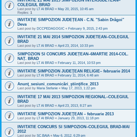
INVITATIE 21 MAI 2015 SIMPOZION INTERJUDETEAN–
COLEGIUL BRAD
Last post by
LT AI BRAD
«
May 20, 2015, 10:45 am
Replies:
1
INVITAȚIE SIMPOZION JUDEȚEAN - C.N. "Sabin Drăgoi"
Deva
Last post by
DCCPEDAGOGIC
«
February 9, 2015, 2:43 pm
INVITATIE 21 MAI 2014 SIMPOZION JUDETEAN–COLEGIUL
BRAD
Last post by
LT AI BRAD
«
April 23, 2014, 10:33 pm
SIMPOZION SI CONCURS JUDEȚEAN–6MARTIE 2014-COL.
NAȚ. BRAD
Last post by
LT AI BRAD
«
February 11, 2014, 10:53 pm
INVITATIE SIMPOZION JUDEŢEAN RELIGIE– februarie 2014
Last post by
LT AI BRAD
«
February 11, 2014, 6:48 am
Anunţ_sesiuni_comunicări_ştiinţifice_2013
Last post by
Maria Stefanie
«
May 17, 2013, 1:22 pm
INVITATIE 17 MAI 2013 SIMPOZION REGIONAL–COLEGIUL
BRAD
Last post by
LT AI BRAD
«
April 23, 2013, 8:27 am
INVITATIE SIMPOZION JUDEŢEAN – februarie 2013
Last post by
LT AI BRAD
«
January 29, 2013, 11:18 pm
INVITATIE CONCURS SI SIMPOZION–COLEGIUL BRAD-MAI
2012
Last post by
SC.BAIA
«
May 6, 2012, 6:29 pm