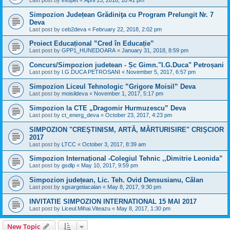
Last post by
infopet
«
April 15, 2018, 10:41 pm
Simpozion Județean Grădiniţa cu Program Prelungit Nr. 7
Deva
Last post by
ceb2deva
«
February 22, 2018, 2:02 pm
Proiect Educațional ”Cred în Educație”
Last post by
GPP1_HUNEDOARA
«
January 31, 2018, 8:59 pm
Concurs/Simpozion judetean - Șc Gimn."I.G.Duca" Petroșani
Last post by
I.G.DUCA PETROSANI
«
November 5, 2017, 6:57 pm
Simpozion Liceul Tehnologic ”Grigore Moisil” Deva
Last post by
moisildeva
«
November 1, 2017, 5:17 pm
Simpozion la CTE „Dragomir Hurmuzescu” Deva
Last post by
ct_energ_deva
«
October 23, 2017, 4:23 pm
SIMPOZION "CREŞTINISM, ARTĂ, MĂRTURISIRE" CRIŞCIOR
2017
Last post by
LTCC
«
October 3, 2017, 8:39 am
Simpozion Internațional -Colegiul Tehnic ,,Dimitrie Leonida”
Last post by
gsdlp
«
May 10, 2017, 9:59 pm
Simpozion județean, Lic. Teh. Ovid Densusianu, Călan
Last post by
sgsargetiacalan
«
May 8, 2017, 9:30 pm
INVITATIE SIMPOZION INTERNATIONAL 15 MAI 2017
Last post by
Liceul.Mihai.Viteazu
«
May 8, 2017, 1:30 pm
New Topic