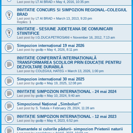
Last post by
LT AI BRAD
«
May 4, 2016, 10:35 pm
INVITATIE CONCURS SI SIMPOZION REGIONAL–COLEGIUL
BRAD
Last post by
LT AI BRAD
«
March 13, 2013, 9:20 pm
Replies:
1
INVITATIE - SESIUNE JUDETEANA DE COMUNICARI
STIINTIFICE
Last post by
I.G.DUCA PETROSANI
«
November 16, 2012, 7:13 am
Simpozion internațional 19 mai 2026
Last post by
gsdlp
«
May 4, 2026, 8:11 pm
INVITATIE CONFERINTĂ INTERNAȚIONALĂ
TRANSFORMAREA ȘCOLILOR PRIN EDUCAȚIE PENTRU
DEZVOLTARE DURABILĂ
Last post by
COLEGIUL HATEG
«
March 13, 2026, 1:00 pm
Simpozion internațional 30 mai 2025
Last post by
gsdlp
«
May 19, 2025, 12:08 pm
INVITAȚIE SIMPOZION INTERNAȚIONAL - 24 mai 2024
Last post by
gsdlp
«
May 10, 2024, 9:40 am
Simpozionul Național „Simboluri”
Last post by
S. Toduta
«
February 29, 2024, 11:28 am
INVITAȚIE SIMPOZION INTERNAȚIONAL - 12 mai 2023
Last post by
gsdlp
«
May 4, 2023, 6:52 pm
Diamantele si culorile pădurii- simpozion Prietenii naturii