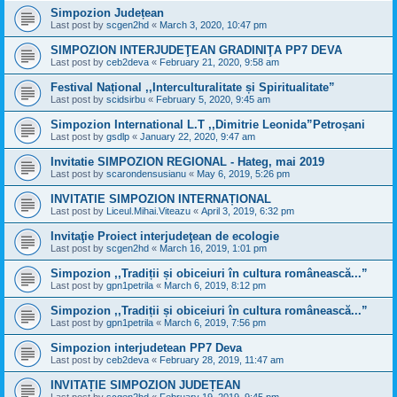
Simpozion Județean
Last post by
scgen2hd
«
March 3, 2020, 10:47 pm
SIMPOZION INTERJUDEŢEAN GRADINIŢA PP7 DEVA
Last post by
ceb2deva
«
February 21, 2020, 9:58 am
Festival Național ,,Interculturalitate și Spiritualitate”
Last post by
scidsirbu
«
February 5, 2020, 9:45 am
Simpozion International L.T ,,Dimitrie Leonida”Petroșani
Last post by
gsdlp
«
January 22, 2020, 9:47 am
Invitatie SIMPOZION REGIONAL - Hateg, mai 2019
Last post by
scarondensusianu
«
May 6, 2019, 5:26 pm
INVITATIE SIMPOZION INTERNAȚIONAL
Last post by
Liceul.Mihai.Viteazu
«
April 3, 2019, 6:32 pm
Invitaţie Proiect interjudeţean de ecologie
Last post by
scgen2hd
«
March 16, 2019, 1:01 pm
Simpozion ,,Tradiții și obiceiuri în cultura românească...”
Last post by
gpn1petrila
«
March 6, 2019, 8:12 pm
Simpozion ,,Tradiții și obiceiuri în cultura românească...”
Last post by
gpn1petrila
«
March 6, 2019, 7:56 pm
Simpozion interjudetean PP7 Deva
Last post by
ceb2deva
«
February 28, 2019, 11:47 am
INVITAȚIE SIMPOZION JUDEȚEAN