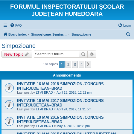
FORUMUL INSPECTORATULUI ŞCOLAR
JUDEŢEAN HUNEDOARA
FAQ
Login
S
Board index
Simpozioane, Seminarii si Concursuri scolare
Simpozioane
e
Simpozioane
a
Search
Advanced search
New Topic
r
c
1
2
3
4
Next
181 topics
h
Announcements
INVITATIE 16 MAI 2018 SIMPOZION /CONCURS
INTERJUDETEAN–BRAD
Last post by
LT AI BRAD
«
April 13, 2018, 12:32 pm
INVITATIE 18 MAI 2017 SIMPOZION /CONCURS
INTERJUDETEAN–BRAD
Last post by
LT AI BRAD
«
April 24, 2017, 11:31 pm
INVITATIE 19 MAI 2016 SIMPOZION /CONCURS
INTERJUDETEAN–BRAD
Last post by
LT AI BRAD
«
May 4, 2016, 10:38 pm