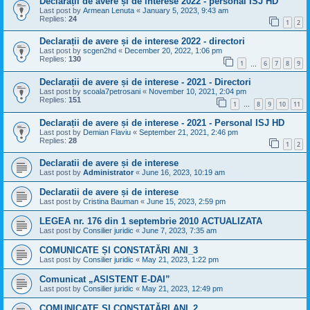
Declarații de avere și de interese 2022 - personal ISJ HD
Last post by
Armean Lenuta
«
January 5, 2023, 9:43 am
Replies:
24
1
2
Declarații de avere și de interese 2022 - directori
Last post by
scgen2hd
«
December 20, 2022, 1:06 pm
Replies:
130
1
6
7
8
9
…
Declarații de avere și de interese - 2021 - Directori
Last post by
scoala7petrosani
«
November 10, 2021, 2:04 pm
Replies:
151
1
8
9
10
11
…
Declarații de avere și de interese - 2021 - Personal ISJ HD
Last post by
Demian Flaviu
«
September 21, 2021, 2:46 pm
Replies:
28
1
2
Declaratii de avere și de interese
Last post by
Administrator
«
June 16, 2023, 10:19 am
Declaratii de avere și de interese
Last post by
Cristina Bauman
«
June 15, 2023, 2:59 pm
LEGEA nr. 176 din 1 septembrie 2010 ACTUALIZATA
Last post by
Consilier juridic
«
June 7, 2023, 7:35 am
COMUNICATE ȘI CONSTATĂRI ANI_3
Last post by
Consilier juridic
«
May 21, 2023, 1:22 pm
Comunicat „ASISTENT E-DAI”
Last post by
Consilier juridic
«
May 21, 2023, 12:49 pm
COMUNICATE ȘI CONSTATĂRI ANI_2