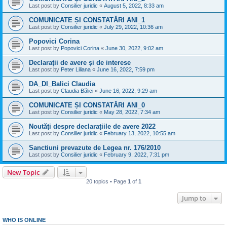
Last post by
Consilier juridic
«
August 5, 2022, 8:33 am
COMUNICATE ȘI CONSTATĂRI ANI_1
Last post by
Consilier juridic
«
July 29, 2022, 10:36 am
Popovici Corina
Last post by
Popovici Corina
«
June 30, 2022, 9:02 am
Declarații de avere și de interese
Last post by
Peter Liliana
«
June 16, 2022, 7:59 pm
DA_DI_Balici Claudia
Last post by
Claudia Bălici
«
June 16, 2022, 9:29 am
COMUNICATE ȘI CONSTATĂRI ANI_0
Last post by
Consilier juridic
«
May 28, 2022, 7:34 am
Noutăți despre declarațiile de avere 2022
Last post by
Consilier juridic
«
February 13, 2022, 10:55 am
Sanctiuni prevazute de Legea nr. 176/2010
Last post by
Consilier juridic
«
February 9, 2022, 7:31 pm
New Topic
20 topics • Page
1
of
1
Jump to
WHO IS ONLINE