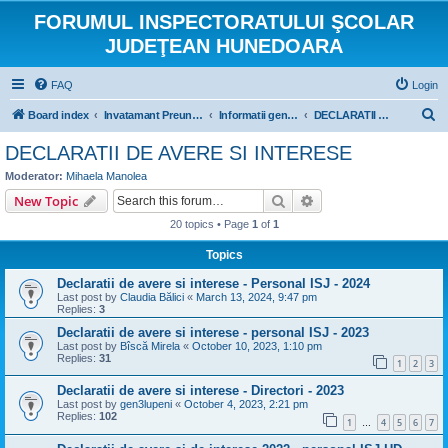
FORUMUL INSPECTORATULUI ŞCOLAR
JUDEŢEAN HUNEDOARA
FAQ
Login
S
Board index
Invatamant Preuniversitar
Informatii generale
DECLARATII DE AVERE SI INTERESE
e
DECLARATII DE AVERE SI INTERESE
a
Moderator:
Mihaela Manolea
r
Search
Advanced search
New Topic
c
20 topics • Page
1
of
1
h
Topics
Declaratii de avere si interese - Personal ISJ - 2024
Last post by
Claudia Bălici
«
March 13, 2024, 9:47 pm
Replies:
3
Declaratii de avere si interese - personal ISJ - 2023
Last post by
Bîscă Mirela
«
October 10, 2023, 1:10 pm
Replies:
31
1
2
3
Declaratii de avere si interese - Directori - 2023
Last post by
gen3lupeni
«
October 4, 2023, 2:21 pm
Replies:
102
1
4
5
6
7
…