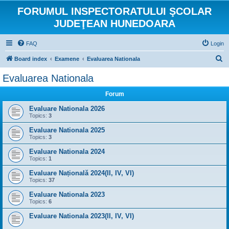
FORUMUL INSPECTORATULUI ŞCOLAR
JUDEŢEAN HUNEDOARA
FAQ
Login
S
Board index
Examene
Evaluarea Nationala
e
Evaluarea Nationala
a
Forum
r
c
Evaluare Nationala 2026
Topics:
3
h
Evaluare Nationala 2025
Topics:
3
Evaluare Nationala 2024
Topics:
1
Evaluare Națională 2024(II, IV, VI)
Topics:
37
Evaluare Nationala 2023
Topics:
6
Evaluare Nationala 2023(II, IV, VI)