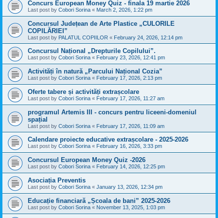
Concurs European Money Quiz - finala 19 martie 2026
Last post by
Cobori Sorina
«
March 2, 2026, 1:22 pm
Concursul Județean de Arte Plastice „CULORILE
COPILĂRIEI”
Last post by
PALATUL COPIILOR
«
February 24, 2026, 12:14 pm
Concursul Național „Drepturile Copilului”.
Last post by
Cobori Sorina
«
February 23, 2026, 12:41 pm
Activități în natură „Parcului Național Cozia”
Last post by
Cobori Sorina
«
February 17, 2026, 2:13 pm
Oferte tabere și activități extrașcolare
Last post by
Cobori Sorina
«
February 17, 2026, 11:27 am
programul Artemis III - concurs pentru liceeni-domeniul
spațial
Last post by
Cobori Sorina
«
February 17, 2026, 11:09 am
Calendare proiecte educative extrașcolare - 2025-2026
Last post by
Cobori Sorina
«
February 16, 2026, 3:33 pm
Concursul European Money Quiz -2026
Last post by
Cobori Sorina
«
February 14, 2026, 12:25 pm
Asociația Preventis
Last post by
Cobori Sorina
«
January 13, 2026, 12:34 pm
Educație financiară „Școala de bani” 2025-2026
Last post by
Cobori Sorina
«
November 13, 2025, 1:03 pm