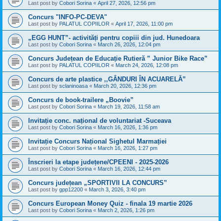
Last post by
Cobori Sorina
«
April 27, 2026, 12:56 pm
Concurs "INFO-PC-DEVA"
Last post by
PALATUL COPIILOR
«
April 17, 2026, 11:00 pm
„EGG HUNT”- activități pentru copiii din jud. Hunedoara
Last post by
Cobori Sorina
«
March 26, 2026, 12:04 pm
Concurs Județean de Educație Rutieră ” Junior Bike Race”
Last post by
PALATUL COPIILOR
«
March 24, 2026, 12:08 pm
Concurs de arte plastice ,,GÂNDURI ÎN ACUARELĂ”
Last post by
sclaninoasa
«
March 20, 2026, 12:36 pm
Concurs de book-trailere „Boovie”
Last post by
Cobori Sorina
«
March 19, 2026, 11:58 am
Invitație conc. național de voluntariat -Suceava
Last post by
Cobori Sorina
«
March 16, 2026, 1:36 pm
Invitație Concurs Național Sighetul Marmației
Last post by
Cobori Sorina
«
March 16, 2026, 1:27 pm
Înscrieri la etape județene/CPEENI - 2025-2026
Last post by
Cobori Sorina
«
March 16, 2026, 12:44 pm
Concurs județean „SPORTIVII LA CONCURS”
Last post by
gpp12200
«
March 3, 2026, 3:40 pm
Concurs European Money Quiz - finala 19 martie 2026
Last post by
Cobori Sorina
«
March 2, 2026, 1:26 pm