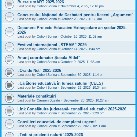
Bursele stART 2025-2026
Last post by
Cobori Sorina
«
November 4, 2025, 12:18 pm
Concursului Național de Dezbateri pentru liceeni „Argument”
Last post by
Cobori Sorina
«
October 20, 2025, 11:56 am
Depunere Proiecte Educative Extrașcolare an școlar 2025-
2026
Last post by
Cobori Sorina
«
October 16, 2025, 11:02 am
Festival internațional „STEAM” 2025
Last post by
Cobori Sorina
«
October 14, 2025, 1:44 pm
Anunț coordonator Școala Altfel”
Last post by
Cobori Sorina
«
October 9, 2025, 11:36 am
„Ora de Net” 2025-2026
Last post by
Cobori Sorina
«
September 30, 2025, 1:14 pm
„Călătorie educativă în lumea satului”(CELS)
Last post by
Cobori Sorina
«
September 25, 2025, 10:34 am
Materiale consfătuiri
Last post by
Carmen Buzatu
«
September 25, 2025, 10:27 am
Link Consfătuire județeană- consilieri educativi 2025-2026
Last post by
Cobori Sorina
«
September 22, 2025, 2:29 pm
Consilieri educativi- de completat urgent!
Last post by
Cobori Sorina
«
September 22, 2025, 10:11 am
„Tedi și prietenii naturii”2025-2026