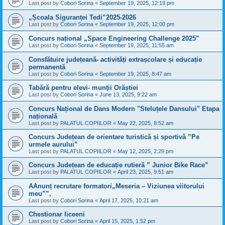
Last post by
Cobori Sorina
«
September 19, 2025, 12:19 pm
„Școala Siguranței Tedi”2025-2026
Last post by
Cobori Sorina
«
September 19, 2025, 12:00 pm
Concurs național „Space Engineering Challenge 2025”
Last post by
Cobori Sorina
«
September 19, 2025, 11:55 am
Consfătuire județeană- activități extrașcolare și educație
permanentă
Last post by
Cobori Sorina
«
September 19, 2025, 8:47 am
Tabără pentru elevi- munții Orăștiei
Last post by
Cobori Sorina
«
June 13, 2025, 9:22 am
Concurs Național de Dans Modern "Steluțele Dansului" Etapa
națională
Last post by
PALATUL COPIILOR
«
May 22, 2025, 8:52 am
Concurs Județean de orientare turistică și sportivă ”Pe
urmele aurului”
Last post by
PALATUL COPIILOR
«
May 12, 2025, 2:29 pm
Concurs Județean de educație rutieră ” Junior Bike Race”
Last post by
PALATUL COPIILOR
«
April 23, 2025, 9:51 am
AAnunț recrutare formatori„Meseria – Viziunea viitorului
meu””,
Last post by
Cobori Sorina
«
April 17, 2025, 10:21 am
Chestionar liceeni
Last post by
Cobori Sorina
«
April 15, 2025, 1:52 pm