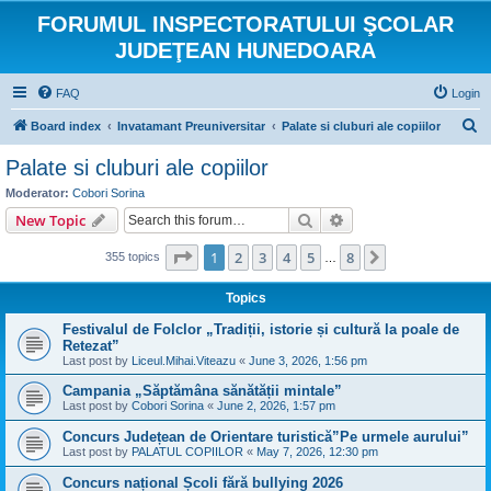
FORUMUL INSPECTORATULUI ŞCOLAR
JUDEŢEAN HUNEDOARA
FAQ
Login
S
Board index
Invatamant Preuniversitar
Palate si cluburi ale copiilor
e
Palate si cluburi ale copiilor
a
Moderator:
Cobori Sorina
r
Search
Advanced search
New Topic
c
Page
1
of
8
1
2
3
4
5
8
Next
355 topics
h
…
Topics
Festivalul de Folclor „Tradiții, istorie și cultură la poale de
Retezat”
Last post by
Liceul.Mihai.Viteazu
«
June 3, 2026, 1:56 pm
Campania „Săptămâna sănătății mintale”
Last post by
Cobori Sorina
«
June 2, 2026, 1:57 pm
Concurs Județean de Orientare turistică”Pe urmele aurului”
Last post by
PALATUL COPIILOR
«
May 7, 2026, 12:30 pm
Concurs național Școli fără bullying 2026