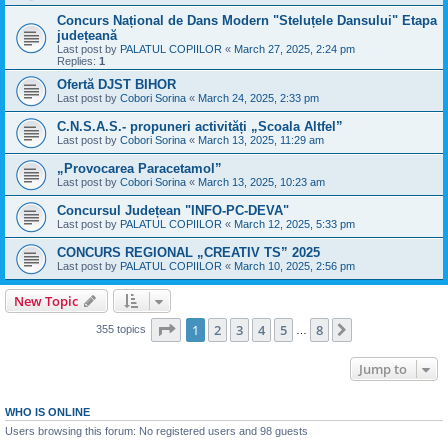
Concurs Național de Dans Modern "Steluțele Dansului" Etapa
județeană
Last post by
PALATUL COPIILOR
«
March 27, 2025, 2:24 pm
Replies:
1
Ofertă DJST BIHOR
Last post by
Cobori Sorina
«
March 24, 2025, 2:33 pm
C.N.S.A.S.- propuneri activități „Scoala Altfel”
Last post by
Cobori Sorina
«
March 13, 2025, 11:29 am
„Provocarea Paracetamol”
Last post by
Cobori Sorina
«
March 13, 2025, 10:23 am
Concursul Județean "INFO-PC-DEVA"
Last post by
PALATUL COPIILOR
«
March 12, 2025, 5:33 pm
CONCURS REGIONAL „CREATIV TS” 2025
Last post by
PALATUL COPIILOR
«
March 10, 2025, 2:56 pm
New Topic
Page
1
of
8
1
2
3
4
5
8
Next
355 topics
…
Jump to
WHO IS ONLINE
Users browsing this forum: No registered users and 98 guests