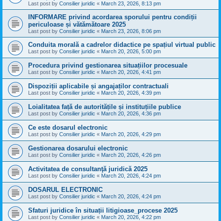
Last post by
Consilier juridic
«
March 23, 2026, 8:13 pm
INFORMARE privind acordarea sporului pentru condiții
periculoase și vătămătoare 2025
Last post by
Consilier juridic
«
March 23, 2026, 8:06 pm
Conduita morală a cadrelor didactice pe spațiul virtual public
Last post by
Consilier juridic
«
March 20, 2026, 5:00 pm
Procedura privind gestionarea situațiilor procesuale
Last post by
Consilier juridic
«
March 20, 2026, 4:41 pm
Dispoziții aplicabile și angajaților contractuali
Last post by
Consilier juridic
«
March 20, 2026, 4:39 pm
Loialitatea față de autoritățile și instituțiile publice
Last post by
Consilier juridic
«
March 20, 2026, 4:36 pm
Ce este dosarul electronic
Last post by
Consilier juridic
«
March 20, 2026, 4:29 pm
Gestionarea dosarului electronic
Last post by
Consilier juridic
«
March 20, 2026, 4:26 pm
Activitatea de consultanţă juridică 2025
Last post by
Consilier juridic
«
March 20, 2026, 4:24 pm
DOSARUL ELECTRONIC
Last post by
Consilier juridic
«
March 20, 2026, 4:24 pm
Sfaturi juridice în situații litigioase_procese 2025
Last post by
Consilier juridic
«
March 20, 2026, 4:22 pm