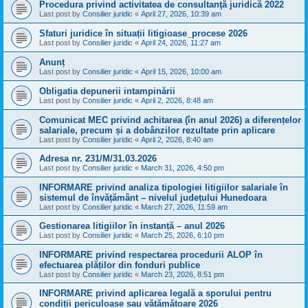
Procedura privind activitatea de consultanţă juridică 2022
Last post by
Consilier juridic
«
April 27, 2026, 10:39 am
Sfaturi juridice în situații litigioase_procese 2026
Last post by
Consilier juridic
«
April 24, 2026, 11:27 am
Anunț
Last post by
Consilier juridic
«
April 15, 2026, 10:00 am
Obligatia depunerii intampinării
Last post by
Consilier juridic
«
April 2, 2026, 8:48 am
Comunicat MEC privind achitarea (în anul 2026) a diferențelor
salariale, precum și a dobânzilor rezultate prin aplicare
Last post by
Consilier juridic
«
April 2, 2026, 8:40 am
Adresa nr. 231/M/31.03.2026
Last post by
Consilier juridic
«
March 31, 2026, 4:50 pm
INFORMARE privind analiza tipologiei litigiilor salariale în
sistemul de învățământ – nivelul județului Hunedoara
Last post by
Consilier juridic
«
March 27, 2026, 11:59 am
Gestionarea litigiilor în instanță – anul 2026
Last post by
Consilier juridic
«
March 25, 2026, 6:10 pm
INFORMARE privind respectarea procedurii ALOP în
efectuarea plăților din fonduri publice
Last post by
Consilier juridic
«
March 23, 2026, 8:51 pm
INFORMARE privind aplicarea legală a sporului pentru
condiții periculoase sau vătămătoare 2026