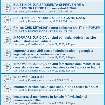
BULETIN DE JURISPRUDENȚĂ ȘI PREVENIRE A
RISCURILOR LITIGIOASE semestrul 1 2026
Last post by
Consilier juridic
«
July 8, 2026, 2:47 pm
BULETINUL DE INFORMARE JURIDICĂ Nr. 1/2026
Last post by
Consilier juridic
«
July 8, 2026, 2:40 pm
Proiect GHID DETALIAT pentru aplicarea art. 17 din ROFUIP
Last post by
Consilier juridic
«
July 4, 2026, 7:03 am
INFORMARE JURIDICĂ privind obligația motivării actelor
administrative individuale
Last post by
Consilier juridic
«
June 27, 2026, 1:12 pm
Importanța motivării actelor administrative – garanție a
legalității și a drepturilor subiective
Last post by
Consilier juridic
«
June 27, 2026, 1:10 pm
INFORMARE JURIDICĂ privind întocmirea documentelor de
constatare și sancționare a tentativelor de fraudă sau fraudă
Last post by
Consilier juridic
«
June 19, 2026, 6:24 am
INFORMĂRI JURIDICE
Last post by
Consilier juridic
«
June 6, 2026, 1:22 pm
Informare privind securitatea conturilor de acces la Forum
Last post by
Consilier juridic
«
June 6, 2026, 1:13 pm
Încadrarea și menținerea în funcție în învățământul
preuniversitar 2026
Last post by
Consilier juridic
«
June 5, 2026, 12:43 pm