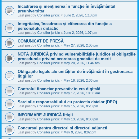
Încadrarea şi menţinerea în funcţie în învățământul
preuniversitar
Last post by
Consilier juridic
«
June 2, 2026, 1:18 pm
Integritatea, încadrarea și eliberarea din funcție a
personalului didactic
Last post by
Consilier juridic
«
June 2, 2026, 1:07 pm
COMUNICAT DE PRESĂ
Last post by
Consilier juridic
«
May 27, 2026, 2:05 pm
NOTĂ JURIDICĂ privind vulnerabilitățile juridice și obligațiile
procedurale privind acordarea gradatiei de merit
Last post by
Consilier juridic
«
May 20, 2026, 11:46 am
Obligațiile legale ale unităților de învățământ în gestionarea
litigiilor
Last post by
Consilier juridic
«
May 18, 2026, 2:36 pm
Controlul financiar preventiv în era digitală
Last post by
Consilier juridic
«
May 17, 2026, 10:33 am
Sarcinile responsabilului cu protecția datelor (DPO)
Last post by
Consilier juridic
«
May 15, 2026, 8:20 pm
INFORMARE JURIDICĂ litigii
Last post by
Consilier juridic
«
May 13, 2026, 8:30 pm
Concursul pentru directori și directori adjuncți
Last post by
Consilier juridic
«
May 9, 2026, 8:02 pm