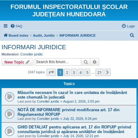
FORUMUL INSPECTORATULUI ŞCOLAR
JUDEŢEAN HUNEDOARA
FAQ
Login
S
Board index
Audit, Juridic
INFORMARI JURIDICE
e
INFORMARI JURIDICE
a
Moderator:
Consilier juridic
r
Search
Advanced search
New Topic
c
Page
1
of
21
1
2
3
4
5
21
Next
1047 topics
h
…
Topics
Măsurile necesare în cazul în care unitatea de învățământ
este chemată în judecată
Last post by
Consilier juridic
«
August 2, 2026, 2:03 pm
NOTĂ DE INFORMARE privind modificarea art. 17 din
Regulamentul ROFUIP
Last post by
Consilier juridic
«
July 22, 2026, 6:26 pm
GHID DETALIAT pentru aplicarea art. 17 din ROFUIP privind
consultanța juridică și apărarea unităților de învățământ
Last post by
Consilier juridic
«
July 14, 2026, 12:21 pm