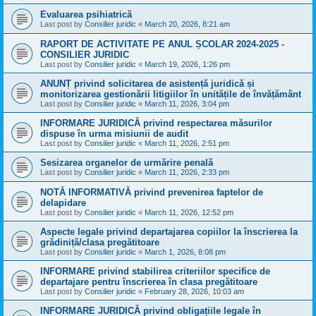
Evaluarea psihiatrică
Last post by
Consilier juridic
«
March 20, 2026, 8:21 am
RAPORT DE ACTIVITATE PE ANUL ȘCOLAR 2024-2025 -
CONSILIER JURIDIC
Last post by
Consilier juridic
«
March 19, 2026, 1:26 pm
ANUNȚ privind solicitarea de asistență juridică și
monitorizarea gestionării litigiilor în unitățile de învățământ
Last post by
Consilier juridic
«
March 11, 2026, 3:04 pm
INFORMARE JURIDICĂ privind respectarea măsurilor
dispuse în urma misiunii de audit
Last post by
Consilier juridic
«
March 11, 2026, 2:51 pm
Sesizarea organelor de urmărire penală
Last post by
Consilier juridic
«
March 11, 2026, 2:33 pm
NOTĂ INFORMATIVĂ privind prevenirea faptelor de
delapidare
Last post by
Consilier juridic
«
March 11, 2026, 12:52 pm
Aspecte legale privind departajarea copiilor la înscrierea la
grădiniță/clasa pregătitoare
Last post by
Consilier juridic
«
March 1, 2026, 8:08 pm
INFORMARE privind stabilirea criteriilor specifice de
departajare pentru înscrierea în clasa pregătitoare
Last post by
Consilier juridic
«
February 28, 2026, 10:03 am
INFORMARE JURIDICĂ privind obligațiile legale în