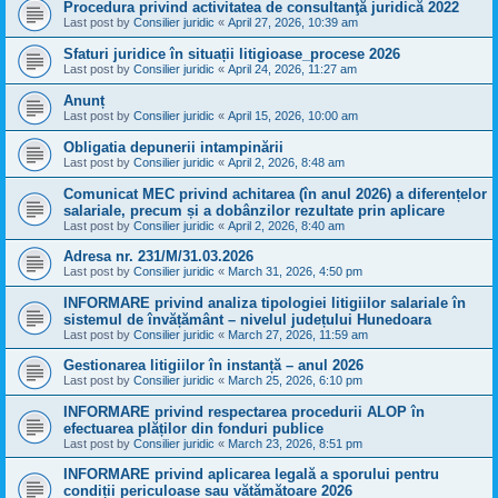
Procedura privind activitatea de consultanţă juridică 2022
Last post by
Consilier juridic
«
April 27, 2026, 10:39 am
Sfaturi juridice în situații litigioase_procese 2026
Last post by
Consilier juridic
«
April 24, 2026, 11:27 am
Anunț
Last post by
Consilier juridic
«
April 15, 2026, 10:00 am
Obligatia depunerii intampinării
Last post by
Consilier juridic
«
April 2, 2026, 8:48 am
Comunicat MEC privind achitarea (în anul 2026) a diferențelor
salariale, precum și a dobânzilor rezultate prin aplicare
Last post by
Consilier juridic
«
April 2, 2026, 8:40 am
Adresa nr. 231/M/31.03.2026
Last post by
Consilier juridic
«
March 31, 2026, 4:50 pm
INFORMARE privind analiza tipologiei litigiilor salariale în
sistemul de învățământ – nivelul județului Hunedoara
Last post by
Consilier juridic
«
March 27, 2026, 11:59 am
Gestionarea litigiilor în instanță – anul 2026
Last post by
Consilier juridic
«
March 25, 2026, 6:10 pm
INFORMARE privind respectarea procedurii ALOP în
efectuarea plăților din fonduri publice
Last post by
Consilier juridic
«
March 23, 2026, 8:51 pm
INFORMARE privind aplicarea legală a sporului pentru
condiții periculoase sau vătămătoare 2026