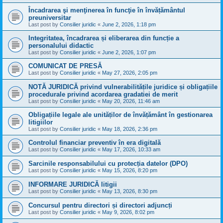
Încadrarea şi menţinerea în funcţie în învățământul
preuniversitar
Last post by
Consilier juridic
«
June 2, 2026, 1:18 pm
Integritatea, încadrarea și eliberarea din funcție a
personalului didactic
Last post by
Consilier juridic
«
June 2, 2026, 1:07 pm
COMUNICAT DE PRESĂ
Last post by
Consilier juridic
«
May 27, 2026, 2:05 pm
NOTĂ JURIDICĂ privind vulnerabilitățile juridice și obligațiile
procedurale privind acordarea gradatiei de merit
Last post by
Consilier juridic
«
May 20, 2026, 11:46 am
Obligațiile legale ale unităților de învățământ în gestionarea
litigiilor
Last post by
Consilier juridic
«
May 18, 2026, 2:36 pm
Controlul financiar preventiv în era digitală
Last post by
Consilier juridic
«
May 17, 2026, 10:33 am
Sarcinile responsabilului cu protecția datelor (DPO)
Last post by
Consilier juridic
«
May 15, 2026, 8:20 pm
INFORMARE JURIDICĂ litigii
Last post by
Consilier juridic
«
May 13, 2026, 8:30 pm
Concursul pentru directori și directori adjuncți
Last post by
Consilier juridic
«
May 9, 2026, 8:02 pm