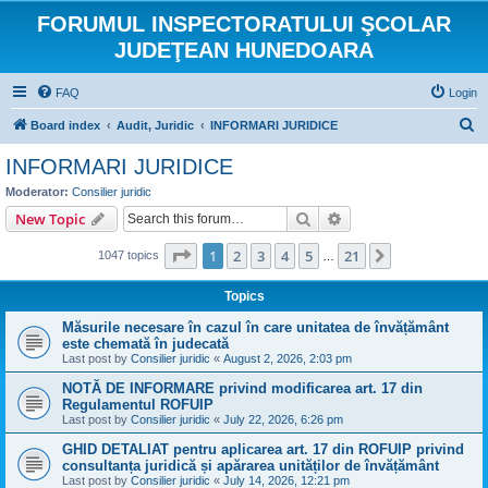
FORUMUL INSPECTORATULUI ŞCOLAR
JUDEŢEAN HUNEDOARA
FAQ
Login
S
Board index
Audit, Juridic
INFORMARI JURIDICE
e
INFORMARI JURIDICE
a
Moderator:
Consilier juridic
r
Search
Advanced search
New Topic
c
Page
1
of
21
1
2
3
4
5
21
Next
1047 topics
h
…
Topics
Măsurile necesare în cazul în care unitatea de învățământ
este chemată în judecată
Last post by
Consilier juridic
«
August 2, 2026, 2:03 pm
NOTĂ DE INFORMARE privind modificarea art. 17 din
Regulamentul ROFUIP
Last post by
Consilier juridic
«
July 22, 2026, 6:26 pm
GHID DETALIAT pentru aplicarea art. 17 din ROFUIP privind
consultanța juridică și apărarea unităților de învățământ
Last post by
Consilier juridic
«
July 14, 2026, 12:21 pm