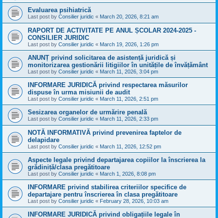
Evaluarea psihiatrică
Last post by
Consilier juridic
«
March 20, 2026, 8:21 am
RAPORT DE ACTIVITATE PE ANUL ȘCOLAR 2024-2025 -
CONSILIER JURIDIC
Last post by
Consilier juridic
«
March 19, 2026, 1:26 pm
ANUNȚ privind solicitarea de asistență juridică și
monitorizarea gestionării litigiilor în unitățile de învățământ
Last post by
Consilier juridic
«
March 11, 2026, 3:04 pm
INFORMARE JURIDICĂ privind respectarea măsurilor
dispuse în urma misiunii de audit
Last post by
Consilier juridic
«
March 11, 2026, 2:51 pm
Sesizarea organelor de urmărire penală
Last post by
Consilier juridic
«
March 11, 2026, 2:33 pm
NOTĂ INFORMATIVĂ privind prevenirea faptelor de
delapidare
Last post by
Consilier juridic
«
March 11, 2026, 12:52 pm
Aspecte legale privind departajarea copiilor la înscrierea la
grădiniță/clasa pregătitoare
Last post by
Consilier juridic
«
March 1, 2026, 8:08 pm
INFORMARE privind stabilirea criteriilor specifice de
departajare pentru înscrierea în clasa pregătitoare
Last post by
Consilier juridic
«
February 28, 2026, 10:03 am
INFORMARE JURIDICĂ privind obligațiile legale în