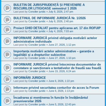
BULETIN DE JURISPRUDENȚĂ ȘI PREVENIRE A
RISCURILOR LITIGIOASE semestrul 1 2026
Last post by
Consilier juridic
«
July 8, 2026, 2:47 pm
BULETINUL DE INFORMARE JURIDICĂ Nr. 1/2026
Last post by
Consilier juridic
«
July 8, 2026, 2:40 pm
Proiect GHID DETALIAT pentru aplicarea art. 17 din ROFUIP
Last post by
Consilier juridic
«
July 4, 2026, 7:03 am
INFORMARE JURIDICĂ privind obligația motivării actelor
administrative individuale
Last post by
Consilier juridic
«
June 27, 2026, 1:12 pm
Importanța motivării actelor administrative – garanție a
legalității și a drepturilor subiective
Last post by
Consilier juridic
«
June 27, 2026, 1:10 pm
INFORMARE JURIDICĂ privind întocmirea documentelor de
constatare și sancționare a tentativelor de fraudă sau fraudă
Last post by
Consilier juridic
«
June 19, 2026, 6:24 am
INFORMĂRI JURIDICE
Last post by
Consilier juridic
«
June 6, 2026, 1:22 pm
Informare privind securitatea conturilor de acces la Forum
Last post by
Consilier juridic
«
June 6, 2026, 1:13 pm
Încadrarea și menținerea în funcție în învățământul
preuniversitar 2026
Last post by
Consilier juridic
«
June 5, 2026, 12:43 pm