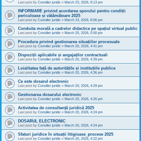
Last post by
Consilier juridic
«
March 23, 2026, 8:13 pm
INFORMARE privind acordarea sporului pentru condiții
periculoase și vătămătoare 2025
Last post by
Consilier juridic
«
March 23, 2026, 8:06 pm
Conduita morală a cadrelor didactice pe spațiul virtual public
Last post by
Consilier juridic
«
March 20, 2026, 5:00 pm
Procedura privind gestionarea situațiilor procesuale
Last post by
Consilier juridic
«
March 20, 2026, 4:41 pm
Dispoziții aplicabile și angajaților contractuali
Last post by
Consilier juridic
«
March 20, 2026, 4:39 pm
Loialitatea față de autoritățile și instituțiile publice
Last post by
Consilier juridic
«
March 20, 2026, 4:36 pm
Ce este dosarul electronic
Last post by
Consilier juridic
«
March 20, 2026, 4:29 pm
Gestionarea dosarului electronic
Last post by
Consilier juridic
«
March 20, 2026, 4:26 pm
Activitatea de consultanţă juridică 2025
Last post by
Consilier juridic
«
March 20, 2026, 4:24 pm
DOSARUL ELECTRONIC
Last post by
Consilier juridic
«
March 20, 2026, 4:24 pm
Sfaturi juridice în situații litigioase_procese 2025
Last post by
Consilier juridic
«
March 20, 2026, 4:22 pm