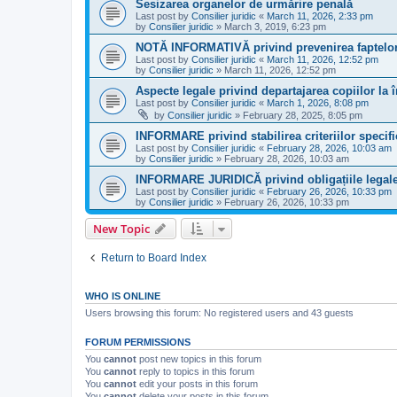
Sesizarea organelor de urmărire penală
Last post by
Consilier juridic
«
March 11, 2026, 2:33 pm
by
Consilier juridic
»
March 3, 2019, 6:23 pm
NOTĂ INFORMATIVĂ privind prevenirea faptelor
Last post by
Consilier juridic
«
March 11, 2026, 12:52 pm
by
Consilier juridic
»
March 11, 2026, 12:52 pm
Aspecte legale privind departajarea copiilor la î
Last post by
Consilier juridic
«
March 1, 2026, 8:08 pm
by
Consilier juridic
»
February 28, 2025, 8:05 pm
INFORMARE privind stabilirea criteriilor specifi
Last post by
Consilier juridic
«
February 28, 2026, 10:03 am
by
Consilier juridic
»
February 28, 2026, 10:03 am
INFORMARE JURIDICĂ privind obligațiile legale 
Last post by
Consilier juridic
«
February 26, 2026, 10:33 pm
by
Consilier juridic
»
February 26, 2026, 10:33 pm
New Topic
Return to Board Index
WHO IS ONLINE
Users browsing this forum: No registered users and 43 guests
FORUM PERMISSIONS
You
cannot
post new topics in this forum
You
cannot
reply to topics in this forum
You
cannot
edit your posts in this forum
You
cannot
delete your posts in this forum