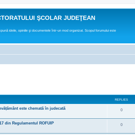
CTORATULUI ŞCOLAR JUDEŢEAN
expună ideile, opiniile şi documentele într-un mod organizat. Scopul forumului este
ed search
REPLIES
învățământ este chemată în judecată
R
0
e
 17 din Regulamentul ROFUIP
R
0
p
e
l