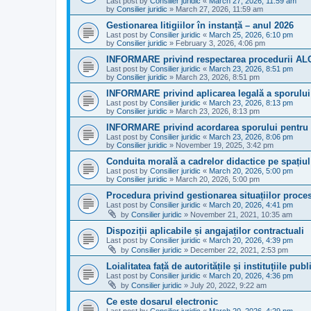
Last post by
Consilier juridic
«
March 27, 2026, 11:59 am
by
Consilier juridic
»
March 27, 2026, 11:59 am
Gestionarea litigiilor în instanță – anul 2026
Last post by
Consilier juridic
«
March 25, 2026, 6:10 pm
by
Consilier juridic
»
February 3, 2026, 4:06 pm
INFORMARE privind respectarea procedurii ALOP 
Last post by
Consilier juridic
«
March 23, 2026, 8:51 pm
by
Consilier juridic
»
March 23, 2026, 8:51 pm
INFORMARE privind aplicarea legală a sporului 
Last post by
Consilier juridic
«
March 23, 2026, 8:13 pm
by
Consilier juridic
»
March 23, 2026, 8:13 pm
INFORMARE privind acordarea sporului pentru c
Last post by
Consilier juridic
«
March 23, 2026, 8:06 pm
by
Consilier juridic
»
November 19, 2025, 3:42 pm
Conduita morală a cadrelor didactice pe spațiul 
Last post by
Consilier juridic
«
March 20, 2026, 5:00 pm
by
Consilier juridic
»
March 20, 2026, 5:00 pm
Procedura privind gestionarea situațiilor proce
Last post by
Consilier juridic
«
March 20, 2026, 4:41 pm
by
Consilier juridic
»
November 21, 2021, 10:35 am
Dispoziții aplicabile și angajaților contractuali
Last post by
Consilier juridic
«
March 20, 2026, 4:39 pm
by
Consilier juridic
»
December 22, 2021, 2:53 pm
Loialitatea față de autoritățile și instituțiile publ
Last post by
Consilier juridic
«
March 20, 2026, 4:36 pm
by
Consilier juridic
»
July 20, 2022, 9:22 am
Ce este dosarul electronic