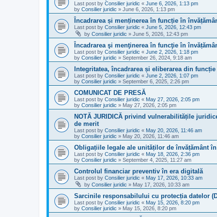
Last post by
Consilier juridic
«
June 6, 2026, 1:13 pm
by
Consilier juridic
»
June 6, 2026, 1:13 pm
Încadrarea și menținerea în funcție în învățămâ
Last post by
Consilier juridic
«
June 5, 2026, 12:43 pm
by
Consilier juridic
»
June 5, 2026, 12:43 pm
Încadrarea şi menţinerea în funcţie în învățămân
Last post by
Consilier juridic
«
June 2, 2026, 1:18 pm
by
Consilier juridic
»
September 26, 2024, 9:18 am
Integritatea, încadrarea și eliberarea din funcți
Last post by
Consilier juridic
«
June 2, 2026, 1:07 pm
by
Consilier juridic
»
September 6, 2025, 2:26 pm
COMUNICAT DE PRESĂ
Last post by
Consilier juridic
«
May 27, 2026, 2:05 pm
by
Consilier juridic
»
May 27, 2026, 2:05 pm
NOTĂ JURIDICĂ privind vulnerabilitățile juridice
de merit
Last post by
Consilier juridic
«
May 20, 2026, 11:46 am
by
Consilier juridic
»
May 20, 2026, 11:46 am
Obligațiile legale ale unităților de învățământ în
Last post by
Consilier juridic
«
May 18, 2026, 2:36 pm
by
Consilier juridic
»
September 4, 2025, 11:27 am
Controlul financiar preventiv în era digitală
Last post by
Consilier juridic
«
May 17, 2026, 10:33 am
by
Consilier juridic
»
May 17, 2026, 10:33 am
Sarcinile responsabilului cu protecția datelor 
Last post by
Consilier juridic
«
May 15, 2026, 8:20 pm
by
Consilier juridic
»
May 15, 2026, 8:20 pm