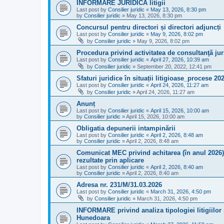
INFORMARE JURIDICĂ litigii
Last post by
Consilier juridic
«
May 13, 2026, 8:30 pm
by
Consilier juridic
»
May 13, 2026, 8:30 pm
Concursul pentru directori și directori adjuncți
Last post by
Consilier juridic
«
May 9, 2026, 8:02 pm
by
Consilier juridic
»
May 9, 2026, 8:02 pm
Procedura privind activitatea de consultanţă jur
Last post by
Consilier juridic
«
April 27, 2026, 10:39 am
by
Consilier juridic
»
September 20, 2022, 12:41 pm
Sfaturi juridice în situații litigioase_procese 20
Last post by
Consilier juridic
«
April 24, 2026, 11:27 am
by
Consilier juridic
»
April 24, 2026, 11:27 am
Anunț
Last post by
Consilier juridic
«
April 15, 2026, 10:00 am
by
Consilier juridic
»
April 15, 2026, 10:00 am
Obligatia depunerii intampinării
Last post by
Consilier juridic
«
April 2, 2026, 8:48 am
by
Consilier juridic
»
April 2, 2026, 8:48 am
Comunicat MEC privind achitarea (în anul 2026) 
rezultate prin aplicare
Last post by
Consilier juridic
«
April 2, 2026, 8:40 am
by
Consilier juridic
»
April 2, 2026, 8:40 am
Adresa nr. 231/M/31.03.2026
Last post by
Consilier juridic
«
March 31, 2026, 4:50 pm
by
Consilier juridic
»
March 31, 2026, 4:50 pm
INFORMARE privind analiza tipologiei litigiilor 
Hunedoara