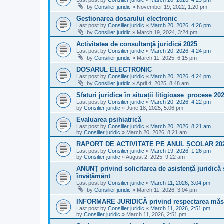
Last post by
Consilier juridic
«
March 20, 2026, 4:29 pm
by
Consilier juridic
»
November 19, 2022, 1:20 pm
Gestionarea dosarului electronic
Last post by
Consilier juridic
«
March 20, 2026, 4:26 pm
by
Consilier juridic
»
March 19, 2024, 3:24 pm
Activitatea de consultanţă juridică 2025
Last post by
Consilier juridic
«
March 20, 2026, 4:24 pm
by
Consilier juridic
»
March 11, 2025, 6:15 pm
DOSARUL ELECTRONIC
Last post by
Consilier juridic
«
March 20, 2026, 4:24 pm
by
Consilier juridic
»
April 4, 2025, 8:48 am
Sfaturi juridice în situații litigioase_procese 20
Last post by
Consilier juridic
«
March 20, 2026, 4:22 pm
by
Consilier juridic
»
June 18, 2025, 5:06 pm
Evaluarea psihiatrică
Last post by
Consilier juridic
«
March 20, 2026, 8:21 am
by
Consilier juridic
»
March 20, 2026, 8:21 am
RAPORT DE ACTIVITATE PE ANUL ȘCOLAR 2024
Last post by
Consilier juridic
«
March 19, 2026, 1:26 pm
by
Consilier juridic
»
August 2, 2025, 9:22 am
ANUNȚ privind solicitarea de asistență juridică și
învățământ
Last post by
Consilier juridic
«
March 11, 2026, 3:04 pm
by
Consilier juridic
»
March 11, 2026, 3:04 pm
INFORMARE JURIDICĂ privind respectarea măsur
Last post by
Consilier juridic
«
March 11, 2026, 2:51 pm
by
Consilier juridic
»
March 11, 2026, 2:51 pm