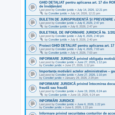
GHID DETALIAT pentru aplicarea art. 17 din ROFU
de învățământ
Last post by
Consilier juridic
«
July 14, 2026, 12:21 pm
by
Consilier juridic
»
July 14, 2026, 12:21 pm
BULETIN DE JURISPRUDENȚĂ ȘI PREVENIRE A 
Last post by
Consilier juridic
«
July 8, 2026, 2:47 pm
by
Consilier juridic
»
July 8, 2026, 2:47 pm
BULETINUL DE INFORMARE JURIDICĂ Nr. 1/20
Last post by
Consilier juridic
«
July 8, 2026, 2:40 pm
by
Consilier juridic
»
July 8, 2026, 2:40 pm
Proiect GHID DETALIAT pentru aplicarea art. 1
Last post by
Consilier juridic
«
July 4, 2026, 7:03 am
by
Consilier juridic
»
July 4, 2026, 7:03 am
INFORMARE JURIDICĂ privind obligația motivării
Last post by
Consilier juridic
«
June 27, 2026, 1:12 pm
by
Consilier juridic
»
June 27, 2026, 1:12 pm
Importanța motivării actelor administrative – gara
Last post by
Consilier juridic
«
June 27, 2026, 1:10 pm
by
Consilier juridic
»
January 29, 2026, 2:29 pm
INFORMARE JURIDICĂ privind întocmirea documen
fraudă sau fraudă
Last post by
Consilier juridic
«
June 19, 2026, 6:24 am
by
Consilier juridic
»
June 19, 2026, 6:24 am
INFORMĂRI JURIDICE
Last post by
Consilier juridic
«
June 6, 2026, 1:22 pm
by
Consilier juridic
»
June 6, 2026, 1:22 pm
Informare privind securitatea conturilor de acc