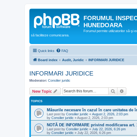
FORUMUL INSPE
HUNEDOARA
Forumul permite utilizatorilor să-şi 
să faciliteze comunicarea.
Quick links
FAQ
Board index
Audit, Juridic
INFORMARI JURIDICE
INFORMARI JURIDICE
Moderator:
Consilier juridic
Search
Advanc
New Topic
TOPICS
Măsurile necesare în cazul în care unitatea de 
Last post by
Consilier juridic
«
August 2, 2026, 2:03 pm
by
Consilier juridic
»
August 2, 2026, 2:03 pm
NOTĂ DE INFORMARE privind modificarea art.
Last post by
Consilier juridic
«
July 22, 2026, 6:26 pm
by
Consilier juridic
»
July 22, 2026, 6:26 pm