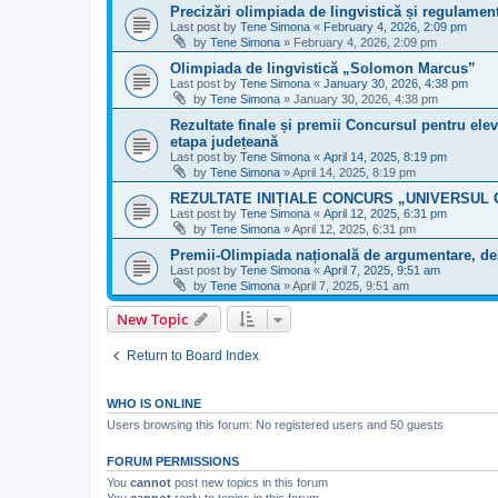
Precizări olimpiada de lingvistică și regulamen
Last post by
Tene Simona
«
February 4, 2026, 2:09 pm
by
Tene Simona
»
February 4, 2026, 2:09 pm
Olimpiada de lingvistică „Solomon Marcus”
Last post by
Tene Simona
«
January 30, 2026, 4:38 pm
by
Tene Simona
»
January 30, 2026, 4:38 pm
Rezultate finale și premii Concursul pentru elev
etapa județeană
Last post by
Tene Simona
«
April 14, 2025, 8:19 pm
by
Tene Simona
»
April 14, 2025, 8:19 pm
REZULTATE INIȚIALE CONCURS „UNIVERSUL
Last post by
Tene Simona
«
April 12, 2025, 6:31 pm
by
Tene Simona
»
April 12, 2025, 6:31 pm
Premii-Olimpiada națională de argumentare, dezb
Last post by
Tene Simona
«
April 7, 2025, 9:51 am
by
Tene Simona
»
April 7, 2025, 9:51 am
New Topic
Return to Board Index
WHO IS ONLINE
Users browsing this forum: No registered users and 50 guests
FORUM PERMISSIONS
You
cannot
post new topics in this forum