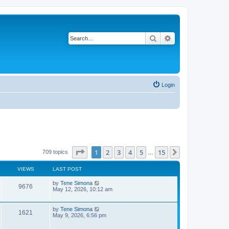
Search
Advanced search
Login
Page
1
of
15
1
2
3
4
5
15
Next
709 topics
…
VIEWS
LAST POST
L
by
Tene Simona
V
9676
a
May 12, 2026, 10:12 am
s
i
t
p
L
by
Tene Simona
V
1621
e
o
a
May 9, 2026, 6:56 pm
s
s
i
w
t
t