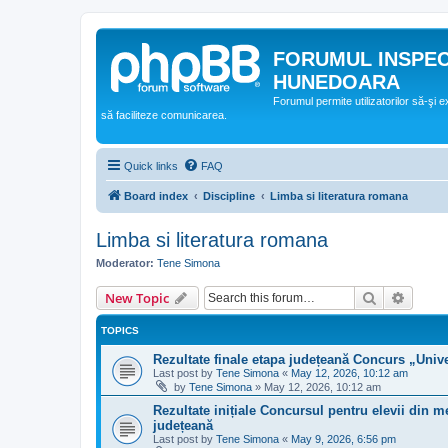
FORUMUL INSPE
HUNEDOARA
Forumul permite utilizatorilor să-şi 
să faciliteze comunicarea.
Quick links
FAQ
Board index
Discipline
Limba si literatura romana
Limba si literatura romana
Moderator:
Tene Simona
Search
Advanc
New Topic
TOPICS
Rezultate finale etapa județeană Concurs „Unive
Last post by
Tene Simona
«
May 12, 2026, 10:12 am
by
Tene Simona
»
May 12, 2026, 10:12 am
Rezultate inițiale Concursul pentru elevii din m
județeană
Last post by
Tene Simona
«
May 9, 2026, 6:56 pm