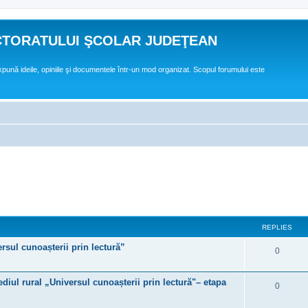
CTORATULUI ŞCOLAR JUDEŢEAN
expună ideile, opiniile şi documentele într-un mod organizat. Scopul forumului este
ed search
REPLIES
rsul cunoașterii prin lectură”
R
0
e
ediul rural „Universul cunoașterii prin lectură"– etapa
R
0
p
e
l