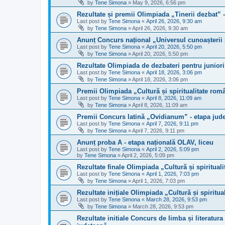
by
Tene Simona
»
May 9, 2026, 6:56 pm
Rezultate și premii Olimpiada „Tinerii dezbat” 
Last post by
Tene Simona
«
April 26, 2026, 9:30 am
by
Tene Simona
»
April 26, 2026, 9:30 am
Anunț Concurs național „Universul cunoașterii p
Last post by
Tene Simona
«
April 20, 2026, 5:50 pm
by
Tene Simona
»
April 20, 2026, 5:50 pm
Rezultate Olimpiada de dezbateri pentru juniori
Last post by
Tene Simona
«
April 18, 2026, 3:06 pm
by
Tene Simona
»
April 18, 2026, 3:06 pm
Premii Olimpiada „Cultură și spiritualitate rom
Last post by
Tene Simona
«
April 8, 2026, 11:09 am
by
Tene Simona
»
April 8, 2026, 11:09 am
Premii Concurs latină „Ovidianum” - etapa jud
Last post by
Tene Simona
«
April 7, 2026, 9:11 pm
by
Tene Simona
»
April 7, 2026, 9:11 pm
Anunț proba A - etapa națională OLAV, liceu
Last post by
Tene Simona
«
April 2, 2026, 5:09 pm
by
Tene Simona
»
April 2, 2026, 5:09 pm
Rezultate finale Olimpiada „Cultură și spiritual
Last post by
Tene Simona
«
April 1, 2026, 7:03 pm
by
Tene Simona
»
April 1, 2026, 7:03 pm
Rezultate inițiale Olimpiada „Cultură și spiritu
Last post by
Tene Simona
«
March 28, 2026, 9:53 pm
by
Tene Simona
»
March 28, 2026, 9:53 pm
Rezultate initiale Concurs de limba și literatu