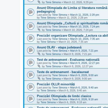
by
Tene Simona
»
March 12, 2026, 9:29 pm
Anunț Olimpiada de Limba și literatura română
pedagogice)
Last post by
Tene Simona
«
March 11, 2026, 2:28 pm
by
Tene Simona
»
March 11, 2026, 2:28 pm
Anunț Olimpiada „Cultură și spiritualitate rom
Last post by
Tene Simona
«
March 10, 2026, 7:24 pm
by
Tene Simona
»
March 10, 2026, 7:24 pm
Precizări organizare Olimpiada „Lectura ca abili
Last post by
Tene Simona
«
March 10, 2026, 7:35 am
by
Tene Simona
»
March 10, 2026, 7:35 am
Anunț OLAV - etapa județeană
Last post by
Tene Simona
«
March 9, 2026, 7:21 pm
by
Tene Simona
»
March 9, 2026, 7:21 pm
Test de antrenament - Evaluarea națională
Last post by
Tene Simona
«
March 9, 2026, 12:27 pm
by
Tene Simona
»
March 9, 2026, 12:27 pm
Teste de antrenament - bacalaureat
Last post by
Tene Simona
«
March 9, 2026, 9:00 am
by
Tene Simona
»
March 9, 2026, 9:00 am
Precizări OLLR minorități
Last post by
Tene Simona
«
March 6, 2026, 9:40 am
by
Tene Simona
»
March 6, 2026, 9:40 am
Precizări Olimpiada de limbi clasice
Last post by
Tene Simona
«
March 6, 2026, 9:18 am
by
Tene Simona
»
March 6, 2026, 9:18 am
Teste de antrenament - Evaluarea națională, clas