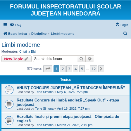
FORUMUL INSPECTORATULUI ŞCOLAR
JUDEŢEAN HUNEDOARA
FAQ
Login
S
Board index
Discipline
Limbi moderne
e
Limbi moderne
a
Moderator:
Cristina Blaj
r
Search
Advanced search
New Topic
c
Page
1
of
12
1
2
3
4
5
12
Next
575 topics
h
…
Topics
ANUNȚ CONCURS JUDEȚEAN „SĂ TRADUCEM ÎMPREUNĂ”
Last post by
Tene Simona
«
May 6, 2026, 7:23 pm
Rezultate Concurs de limbă engleză „Speak Out” - etapa
județeană
Last post by
Tene Simona
«
April 18, 2026, 7:27 pm
Rezultate finale și premii etapa județeană - Olimpiada de
engleză
Last post by
Tene Simona
«
March 21, 2026, 2:19 pm