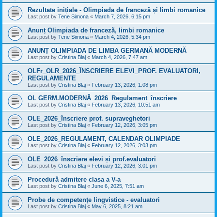
Rezultate inițiale - Olimpiada de franceză și limbi romanice
Last post by
Tene Simona
«
March 7, 2026, 6:15 pm
Anunț Olimpiada de franceză, limbi romanice
Last post by
Tene Simona
«
March 4, 2026, 5:34 pm
ANUNȚ OLIMPIADA DE LIMBA GERMANĂ MODERNĂ
Last post by
Cristina Blaj
«
March 4, 2026, 7:47 am
OLFr_OLR_2026_ÎNSCRIERE ELEVI_PROF. EVALUATORI,
REGULAMENTE
Last post by
Cristina Blaj
«
February 13, 2026, 1:08 pm
OL GERM.MODERNĂ_2026_Regulament_înscriere
Last post by
Cristina Blaj
«
February 13, 2026, 10:51 am
OLE_2026_înscriere prof. supraveghetori
Last post by
Cristina Blaj
«
February 12, 2026, 3:05 pm
OLE_2026_REGULAMENT, CALENDAR OLIMPIADE
Last post by
Cristina Blaj
«
February 12, 2026, 3:03 pm
OLE_2026_înscriere elevi și prof.evaluatori
Last post by
Cristina Blaj
«
February 12, 2026, 3:01 pm
Procedură admitere clasa a V-a
Last post by
Cristina Blaj
«
June 6, 2025, 7:51 am
Probe de competențe lingvistice - evaluatori
Last post by
Cristina Blaj
«
May 6, 2025, 8:21 am