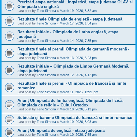
Precizări etapa națională Lingvistică, etape județene OLAV și
Olimpiada de engleză
Last post by
Tene Simona
«
March 19, 2026, 8:32 am
Rezultate finale Olimpiada de engleză - etapa județeană
Last post by
Tene Simona
«
March 17, 2026, 1:54 pm
Rezultate inițiale - Olimpiada de limba engleză, etapa
județeană
Last post by
Tene Simona
«
March 14, 2026, 7:35 pm
Rezultate finale și premii Olimpiada de germană modernă -
etapa județeană
Last post by
Tene Simona
«
March 13, 2026, 3:23 pm
Rezultate inițiale – Olimpiada de Limba Germană Modernă,
etapa județeană
Last post by
Tene Simona
«
March 12, 2026, 4:12 pm
Rezultate finale și premii - Olimpiada de franceză și limbi
romanice
Last post by
Tene Simona
«
March 11, 2026, 12:21 pm
Anunț Olimpiada de limba engleză, Olimpiada de fizică,
Olimpiada de religie – Cultul Ortodox
Last post by
Tene Simona
«
March 10, 2026, 5:13 pm
Subiecte și bareme Olimpiada de franceză și limbi romanice
Last post by
Tene Simona
«
March 10, 2026, 8:08 am
Anunț Olimpiada de engleză - etapa județeană
Last post by
Tene Simona
«
March 10, 2026, 7:55 am