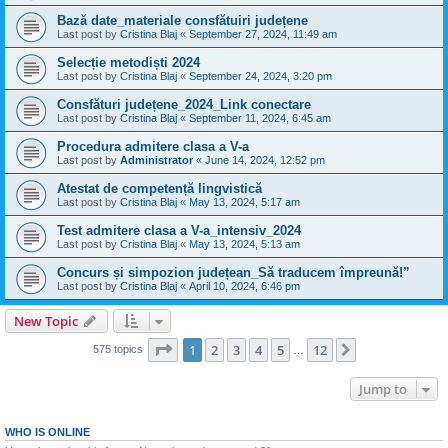
Bază date_materiale consfătuiri județene
Last post by
Cristina Blaj
«
September 27, 2024, 11:49 am
Selecție metodiști 2024
Last post by
Cristina Blaj
«
September 24, 2024, 3:20 pm
Consfături județene_2024_Link conectare
Last post by
Cristina Blaj
«
September 11, 2024, 6:45 am
Procedura admitere clasa a V-a
Last post by
Administrator
«
June 14, 2024, 12:52 pm
Atestat de competență lingvistică
Last post by
Cristina Blaj
«
May 13, 2024, 5:17 am
Test admitere clasa a V-a_intensiv_2024
Last post by
Cristina Blaj
«
May 13, 2024, 5:13 am
Concurs și simpozion județean_Să traducem împreună!”
Last post by
Cristina Blaj
«
April 10, 2024, 6:46 pm
New Topic
Page
1
of
12
1
2
3
4
5
12
Next
575 topics
…
Jump to
WHO IS ONLINE