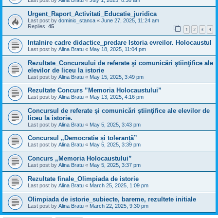
Last post by
Alina Bratu
«
July 1, 2025, 8:38 am
Urgent_Raport_Activitati_Educatie_juridica
Last post by
dominic_stanca
«
June 27, 2025, 11:24 am
Replies:
45
1
2
3
4
Intalnire cadre didactice_predare Istoria evreilor. Holocaustul
Last post by
Alina Bratu
«
May 18, 2025, 11:04 pm
Rezultate_Concursului de referate şi comunicări ştiinţifice ale
elevilor de liceu la istorie
Last post by
Alina Bratu
«
May 15, 2025, 3:49 pm
Rezultate Concurs ”Memoria Holocaustului”
Last post by
Alina Bratu
«
May 13, 2025, 4:16 pm
Concursul de referate şi comunicări ştiinţifice ale elevilor de
liceu la istorie.
Last post by
Alina Bratu
«
May 5, 2025, 3:43 pm
Concursul „Democratie și toleranță”
Last post by
Alina Bratu
«
May 5, 2025, 3:39 pm
Concurs „Memoria Holocaustului”
Last post by
Alina Bratu
«
May 5, 2025, 3:37 pm
Rezultate finale_Olimpiada de istorie
Last post by
Alina Bratu
«
March 25, 2025, 1:09 pm
Olimpiada de istorie_subiecte, bareme, rezultete initiale
Last post by
Alina Bratu
«
March 22, 2025, 9:30 pm