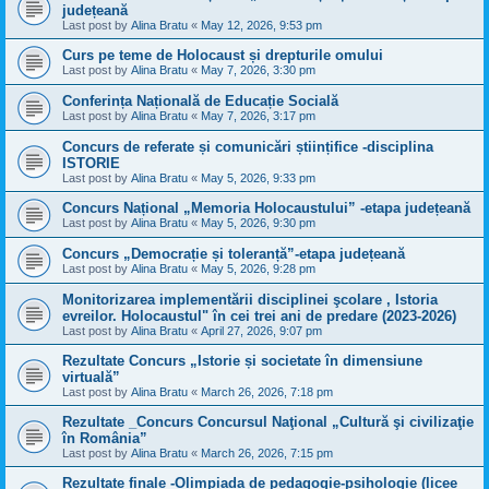
județeană
Last post by
Alina Bratu
«
May 12, 2026, 9:53 pm
Curs pe teme de Holocaust și drepturile omului
Last post by
Alina Bratu
«
May 7, 2026, 3:30 pm
Conferința Națională de Educație Socială
Last post by
Alina Bratu
«
May 7, 2026, 3:17 pm
Concurs de referate și comunicări științifice -disciplina
ISTORIE
Last post by
Alina Bratu
«
May 5, 2026, 9:33 pm
Concurs Național „Memoria Holocaustului” -etapa județeană
Last post by
Alina Bratu
«
May 5, 2026, 9:30 pm
Concurs „Democrație și toleranță”-etapa județeană
Last post by
Alina Bratu
«
May 5, 2026, 9:28 pm
Monitorizarea implementării disciplinei şcolare , Istoria
evreilor. Holocaustul" în cei trei ani de predare (2023-2026)
Last post by
Alina Bratu
«
April 27, 2026, 9:07 pm
Rezultate Concurs „Istorie și societate în dimensiune
virtuală”
Last post by
Alina Bratu
«
March 26, 2026, 7:18 pm
Rezultate _Concurs Concursul Naţional „Cultură şi civilizaţie
în România”
Last post by
Alina Bratu
«
March 26, 2026, 7:15 pm
Rezultate finale -Olimpiada de pedagogie-psihologie (licee