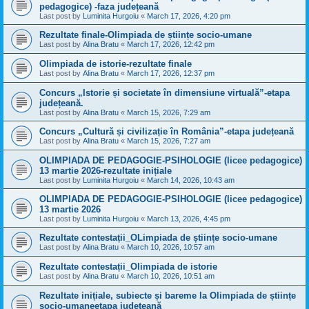
pedagogice) -faza județeană
Last post by
Luminita Hurgoiu
«
March 17, 2026, 4:20 pm
Rezultate finale-Olimpiada de științe socio-umane
Last post by
Alina Bratu
«
March 17, 2026, 12:42 pm
Olimpiada de istorie-rezultate finale
Last post by
Alina Bratu
«
March 17, 2026, 12:37 pm
Concurs „Istorie și societate în dimensiune virtuală”-etapa
județeană.
Last post by
Alina Bratu
«
March 15, 2026, 7:29 am
Concurs „Cultură și civilizație în România”-etapa județeană
Last post by
Alina Bratu
«
March 15, 2026, 7:27 am
OLIMPIADA DE PEDAGOGIE-PSIHOLOGIE (licee pedagogice)
13 martie 2026-rezultate inițiale
Last post by
Luminita Hurgoiu
«
March 14, 2026, 10:43 am
OLIMPIADA DE PEDAGOGIE-PSIHOLOGIE (licee pedagogice)
13 martie 2026
Last post by
Luminita Hurgoiu
«
March 13, 2026, 4:45 pm
Rezultate contestații_OLimpiada de științe socio-umane
Last post by
Alina Bratu
«
March 10, 2026, 10:57 am
Rezultate contestații_Olimpiada de istorie
Last post by
Alina Bratu
«
March 10, 2026, 10:51 am
Rezultate inițiale, subiecte și bareme la Olimpiada de științe
socio-umaneetapa județeană