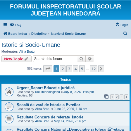
FORUMUL INSPECTORATULUI ŞCOLAR
JUDEŢEAN HUNEDOARA
FAQ
Login
S
Board index
Discipline
Istorie si Socio-Umane
e
Istorie si Socio-Umane
a
Moderator:
Alina Bratu
r
Search
Advanced search
New Topic
c
Page
1
of
12
1
2
3
4
5
12
Next
582 topics
h
…
Topics
Urgent_Raport Educație juridică
Last post by
liceultehnologichd
«
July 8, 2026, 1:48 pm
Replies:
53
1
2
3
4
Școală de vară de Istorie a Evreilor
Last post by
Alina Bratu
«
June 22, 2026, 1:40 pm
Rezultate Concurs de referate_Istorie
Last post by
Alina Bratu
«
May 14, 2026, 7:56 pm
Rezultate Concurs Național „Democrație și toleranță”-etapa