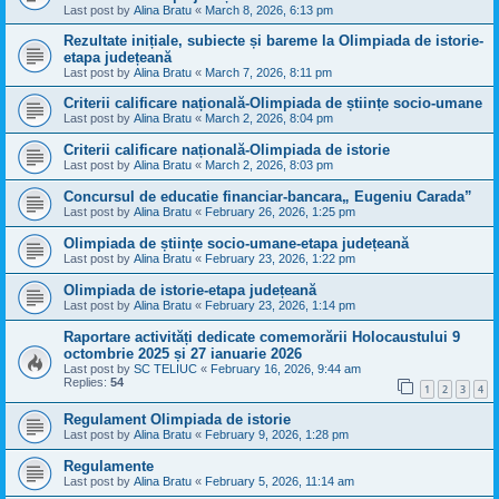
Last post by
Alina Bratu
«
March 8, 2026, 6:13 pm
Rezultate inițiale, subiecte și bareme la Olimpiada de istorie-
etapa județeană
Last post by
Alina Bratu
«
March 7, 2026, 8:11 pm
Criterii calificare națională-Olimpiada de științe socio-umane
Last post by
Alina Bratu
«
March 2, 2026, 8:04 pm
Criterii calificare națională-Olimpiada de istorie
Last post by
Alina Bratu
«
March 2, 2026, 8:03 pm
Concursul de educatie financiar-bancara„ Eugeniu Carada”
Last post by
Alina Bratu
«
February 26, 2026, 1:25 pm
Olimpiada de științe socio-umane-etapa județeană
Last post by
Alina Bratu
«
February 23, 2026, 1:22 pm
Olimpiada de istorie-etapa județeană
Last post by
Alina Bratu
«
February 23, 2026, 1:14 pm
Raportare activități dedicate comemorării Holocaustului 9
octombrie 2025 și 27 ianuarie 2026
Last post by
SC TELIUC
«
February 16, 2026, 9:44 am
Replies:
54
1
2
3
4
Regulament Olimpiada de istorie
Last post by
Alina Bratu
«
February 9, 2026, 1:28 pm
Regulamente
Last post by
Alina Bratu
«
February 5, 2026, 11:14 am