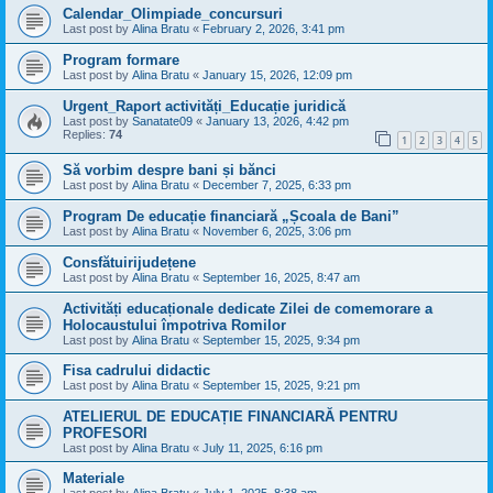
Calendar_Olimpiade_concursuri
Last post by
Alina Bratu
«
February 2, 2026, 3:41 pm
Program formare
Last post by
Alina Bratu
«
January 15, 2026, 12:09 pm
Urgent_Raport activități_Educație juridică
Last post by
Sanatate09
«
January 13, 2026, 4:42 pm
Replies:
74
1
2
3
4
5
Să vorbim despre bani și bănci
Last post by
Alina Bratu
«
December 7, 2025, 6:33 pm
Program De educație financiară „Școala de Bani”
Last post by
Alina Bratu
«
November 6, 2025, 3:06 pm
Consfătuirijudețene
Last post by
Alina Bratu
«
September 16, 2025, 8:47 am
Activități educaționale dedicate Zilei de comemorare a
Holocaustului împotriva Romilor
Last post by
Alina Bratu
«
September 15, 2025, 9:34 pm
Fisa cadrului didactic
Last post by
Alina Bratu
«
September 15, 2025, 9:21 pm
ATELIERUL DE EDUCAȚIE FINANCIARĂ PENTRU
PROFESORI
Last post by
Alina Bratu
«
July 11, 2025, 6:16 pm
Materiale