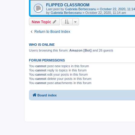
FLIPPED CLASSROOM
Last post by
Gabriela Berbeceanu
«
October 22, 2020, 11:1
by
Gabriela Berbeceanu
»
October 22, 2020, 11:14 am
New Topic
Return to Board Index
WHO IS ONLINE
Users browsing this forum:
Amazon [Bot]
and 26 guests
FORUM PERMISSIONS
You
cannot
post new topics in this forum
You
cannot
reply to topics in this forum
You
cannot
edit your posts in this forum
You
cannot
delete your posts in this forum
You
cannot
post attachments in this forum
Board index