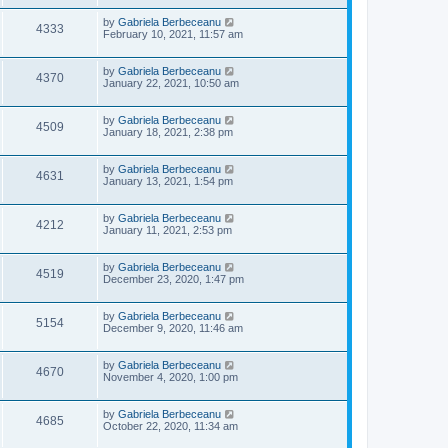
i
w
t
t
p
L
by
Gabriela Berbeceanu
V
4333
e
s
o
a
February 10, 2021, 11:57 am
s
s
i
w
t
t
p
L
by
Gabriela Berbeceanu
V
4370
e
o
s
a
January 22, 2021, 10:50 am
s
s
i
w
t
t
p
L
by
Gabriela Berbeceanu
V
4509
e
o
s
a
January 18, 2021, 2:38 pm
s
s
i
w
t
t
p
L
by
Gabriela Berbeceanu
V
4631
e
o
s
a
January 13, 2021, 1:54 pm
s
s
i
w
t
t
p
L
by
Gabriela Berbeceanu
V
4212
e
o
s
a
January 11, 2021, 2:53 pm
s
s
i
w
t
t
p
L
by
Gabriela Berbeceanu
V
4519
e
o
s
a
December 23, 2020, 1:47 pm
s
s
i
w
t
t
p
L
by
Gabriela Berbeceanu
V
5154
e
o
s
a
December 9, 2020, 11:46 am
s
s
i
w
t
t
p
L
by
Gabriela Berbeceanu
V
4670
e
o
s
a
November 4, 2020, 1:00 pm
s
s
i
w
t
t
p
L
by
Gabriela Berbeceanu
V
4685
e
o
s
a
October 22, 2020, 11:34 am
s
s
i
t