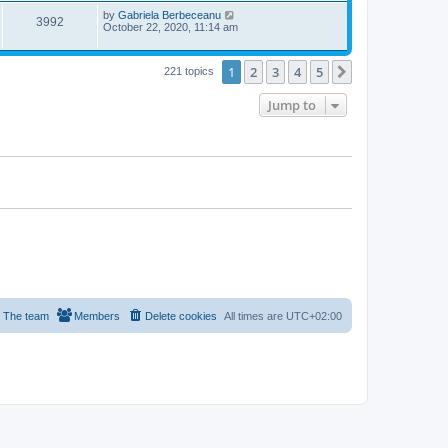
w
t
p
L
by
Gabriela Berbeceanu
V
3992
e
o
s
a
October 22, 2020, 11:14 am
s
s
i
w
t
t
p
1
2
3
4
5
Next
221 topics
e
o
s
s
w
t
Jump to
s
The team
Members
Delete cookies
All times are
UTC+02:00