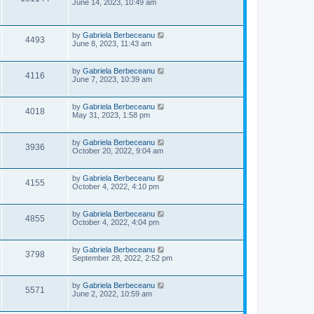
a
June 14, 2023, 10:49 am
s
s
i
w
t
t
p
e
L
s
by
Gabriela Berbeceanu
o
V
4493
a
June 8, 2023, 11:43 am
s
s
w
t
i
t
p
L
s
by
Gabriela Berbeceanu
V
4116
e
o
a
June 7, 2023, 10:39 am
s
s
i
w
t
t
p
L
by
Gabriela Berbeceanu
V
4018
e
s
o
a
May 31, 2023, 1:58 pm
s
s
i
w
t
t
p
L
by
Gabriela Berbeceanu
V
3936
e
s
o
a
October 20, 2022, 9:04 am
s
s
i
w
t
t
p
L
by
Gabriela Berbeceanu
V
4155
e
s
o
a
October 4, 2022, 4:10 pm
s
s
i
w
t
t
p
L
by
Gabriela Berbeceanu
V
4855
e
s
o
a
October 4, 2022, 4:04 pm
s
s
i
w
t
t
p
L
by
Gabriela Berbeceanu
V
3798
e
s
o
a
September 28, 2022, 2:52 pm
s
s
i
w
t
t
p
L
by
Gabriela Berbeceanu
V
5571
e
s
o
a
June 2, 2022, 10:59 am
s
s
i
w
t
t