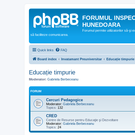
FORUMUL INSPE
HUNEDOARA
Forumul permite utilizatorilor să-şi 
să faciliteze comunicarea.
Quick links
FAQ
Board index
Invatamant Preuniversitar
Educație timpurie
Educație timpurie
Moderator:
Gabriela Berbeceanu
FORUM
Cercuri Pedagogice
Moderator:
Gabriela Berbeceanu
Topics:
132
CRED
Centre de Resurse pentru Educaţie şi Dezvoltare
Moderator:
Gabriela Berbeceanu
Topics:
24