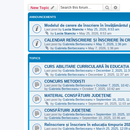
Search
Advanc
New Topic
ANNOUNCEMENTS
Modelul de cerere de înscriere în învățământul 
Last post by
Lucia Stanciu
«
May 25, 2026, 8:53 am
by
Lucia Stanciu
»
May 25, 2026, 8:53 am
CALENDAR REÎNSCRIERE ȘI ÎNSCRIERE ÎN CR
Last post by
Gabriela Berbeceanu
«
May 7, 2026, 1:36 pm
by
Gabriela Berbeceanu
»
May 7, 2026, 1:36 pm
TOPICS
CURS ABILITARE CURRICULARĂ ÎN EDUCAȚIA
Last post by
Gabriela Berbeceanu
«
December 2, 2025, 11:
by
Gabriela Berbeceanu
»
December 2, 2025, 11:37 am
CONCURS METODIȘTI
Last post by
Gabriela Berbeceanu
«
October 7, 2025, 10:42
by
Gabriela Berbeceanu
»
October 7, 2025, 10:42 am
MATERIAL CONSFĂTUIRI JUDEȚENE
Last post by
Gabriela Berbeceanu
«
September 16, 2025, 11
by
Gabriela Berbeceanu
»
September 16, 2025, 11:03 a
CONSFĂTUIRI JUDEȚENE
Last post by
Gabriela Berbeceanu
«
September 10, 2025, 1
by
Gabriela Berbeceanu
»
September 10, 2025, 10:46 am
Reînscriere și înscriere în educația timpurie 20
Last post by
Gabriela Berbeceanu
«
March 25, 2025, 12:09 