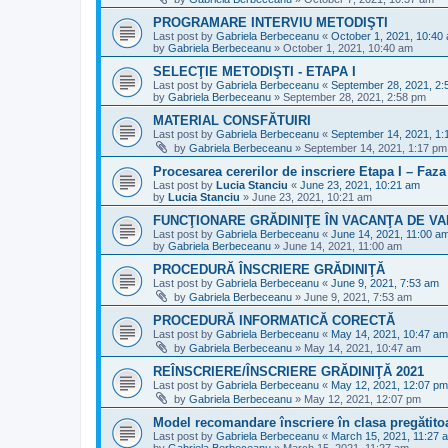
PROGRAMARE INTERVIU METODIŞTI
Last post by
Gabriela Berbeceanu
«
October 1, 2021, 10:40
by
Gabriela Berbeceanu
»
October 1, 2021, 10:40 am
SELECŢIE METODIŞTI - ETAPA I
Last post by
Gabriela Berbeceanu
«
September 28, 2021, 2:
by
Gabriela Berbeceanu
»
September 28, 2021, 2:58 pm
MATERIAL CONSFĂTUIRI
Last post by
Gabriela Berbeceanu
«
September 14, 2021, 1:
by
Gabriela Berbeceanu
»
September 14, 2021, 1:17 pm
Procesarea cererilor de inscriere Etapa I – Faza 
Last post by
Lucia Stanciu
«
June 23, 2021, 10:21 am
by
Lucia Stanciu
»
June 23, 2021, 10:21 am
FUNCŢIONARE GRĂDINIŢE ÎN VACANŢA DE V
Last post by
Gabriela Berbeceanu
«
June 14, 2021, 11:00 a
by
Gabriela Berbeceanu
»
June 14, 2021, 11:00 am
PROCEDURĂ ÎNSCRIERE GRĂDINIŢĂ
Last post by
Gabriela Berbeceanu
«
June 9, 2021, 7:53 am
by
Gabriela Berbeceanu
»
June 9, 2021, 7:53 am
PROCEDURĂ INFORMATICĂ CORECTĂ
Last post by
Gabriela Berbeceanu
«
May 14, 2021, 10:47 am
by
Gabriela Berbeceanu
»
May 14, 2021, 10:47 am
REÎNSCRIERE/ÎNSCRIERE GRĂDINIŢĂ 2021
Last post by
Gabriela Berbeceanu
«
May 12, 2021, 12:07 pm
by
Gabriela Berbeceanu
»
May 12, 2021, 12:07 pm
Model recomandare înscriere în clasa pregătito
Last post by
Gabriela Berbeceanu
«
March 15, 2021, 11:27 
by
Gabriela Berbeceanu
»
March 15, 2021, 11:27 am