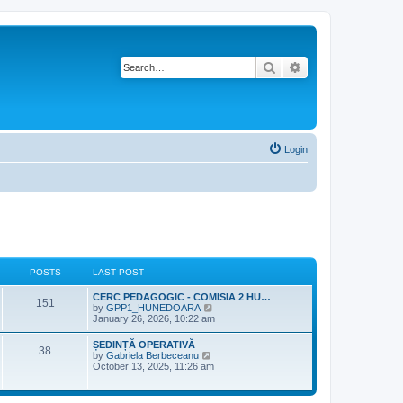
Search
Advanced search
Login
POSTS
LAST POST
L
CERC PEDAGOGIC - COMISIA 2 HU…
P
151
a
V
by
GPP1_HUNEDOARA
s
i
January 26, 2026, 10:22 am
o
t
e
p
w
L
ȘEDINȚĂ OPERATIVĂ
s
P
38
o
t
a
V
by
Gabriela Berbeceanu
s
h
s
i
October 13, 2025, 11:26 am
t
t
e
o
t
e
l
p
w
a
s
s
o
t