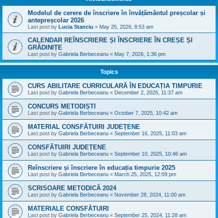
Modelul de cerere de înscriere în învățământul preșcolar și
antepreșcolar 2026
Last post by
Lucia Stanciu
«
May 25, 2026, 8:53 am
CALENDAR REÎNSCRIERE ȘI ÎNSCRIERE ÎN CREȘE ȘI
GRĂDINIȚE
Last post by
Gabriela Berbeceanu
«
May 7, 2026, 1:36 pm
Topics
CURS ABILITARE CURRICULARĂ ÎN EDUCAȚIA TIMPURIE
Last post by
Gabriela Berbeceanu
«
December 2, 2025, 11:37 am
CONCURS METODIȘTI
Last post by
Gabriela Berbeceanu
«
October 7, 2025, 10:42 am
MATERIAL CONSFĂTUIRI JUDEȚENE
Last post by
Gabriela Berbeceanu
«
September 16, 2025, 11:03 am
CONSFĂTUIRI JUDEȚENE
Last post by
Gabriela Berbeceanu
«
September 10, 2025, 10:46 am
Reînscriere și înscriere în educația timpurie 2025
Last post by
Gabriela Berbeceanu
«
March 25, 2025, 12:09 pm
SCRISOARE METODICĂ 2024
Last post by
Gabriela Berbeceanu
«
November 28, 2024, 11:00 am
MATERIALE CONSFĂTUIRI
Last post by
Gabriela Berbeceanu
«
September 25, 2024, 11:28 am