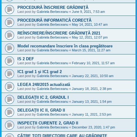
PROCEDURĂ ÎNSCRIERE GRĂDINIŢĂ
Last post by
Gabriela Berbeceanu
«
June 9, 2021, 7:53 am
PROCEDURĂ INFORMATICĂ CORECTĂ
Last post by
Gabriela Berbeceanu
«
May 14, 2021, 10:47 am
REÎNSCRIERE/ÎNSCRIERE GRĂDINIŢĂ 2021
Last post by
Gabriela Berbeceanu
«
May 12, 2021, 12:07 pm
Model recomandare înscriere în clasa pregătitoare
Last post by
Gabriela Berbeceanu
«
March 15, 2021, 11:27 am
IS 2 DEF
Last post by
Gabriela Berbeceanu
«
February 10, 2021, 11:57 am
IC1 grad 1 şi IC1 grad 2
Last post by
Gabriela Berbeceanu
«
January 22, 2021, 10:50 am
LEGEA 248/2015 actualizată
Last post by
Gabriela Berbeceanu
«
January 18, 2021, 2:38 pm
DELEGAŢII IC 2, GRADUL I
Last post by
Gabriela Berbeceanu
«
January 13, 2021, 1:54 pm
DELEGAŢII IC II, GRAD II
Last post by
Gabriela Berbeceanu
«
January 11, 2021, 2:53 pm
INSPECȚII CURENTE 2, GRAD II
Last post by
Gabriela Berbeceanu
«
December 23, 2020, 1:47 pm
CĂTRE TOŢI DIRECTORII CARE AU GRĂDINIŢE