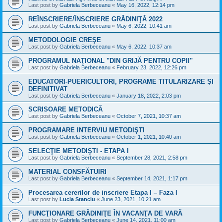
Last post by
Gabriela Berbeceanu
«
May 16, 2022, 12:14 pm
REÎNSCRIERE/ÎNSCRIERE GRĂDINIŢĂ 2022
Last post by
Gabriela Berbeceanu
«
May 6, 2022, 10:41 am
METODOLOGIE CREŞE
Last post by
Gabriela Berbeceanu
«
May 6, 2022, 10:37 am
PROGRAMUL NAŢIONAL "DIN GRIJĂ PENTRU COPII"
Last post by
Gabriela Berbeceanu
«
February 23, 2022, 12:26 pm
EDUCATORI-PUERICULTORI, PROGRAME TITULARIZARE ŞI
DEFINITIVAT
Last post by
Gabriela Berbeceanu
«
January 18, 2022, 2:03 pm
SCRISOARE METODICĂ
Last post by
Gabriela Berbeceanu
«
October 7, 2021, 10:37 am
PROGRAMARE INTERVIU METODIŞTI
Last post by
Gabriela Berbeceanu
«
October 1, 2021, 10:40 am
SELECŢIE METODIŞTI - ETAPA I
Last post by
Gabriela Berbeceanu
«
September 28, 2021, 2:58 pm
MATERIAL CONSFĂTUIRI
Last post by
Gabriela Berbeceanu
«
September 14, 2021, 1:17 pm
Procesarea cererilor de inscriere Etapa I – Faza I
Last post by
Lucia Stanciu
«
June 23, 2021, 10:21 am
FUNCŢIONARE GRĂDINIŢE ÎN VACANŢA DE VARĂ
Last post by
Gabriela Berbeceanu
«
June 14, 2021, 11:00 am