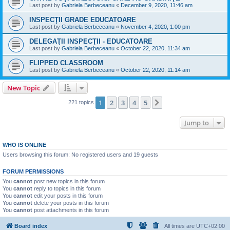
Last post by
Gabriela Berbeceanu
«
December 9, 2020, 11:46 am
INSPECŢII GRADE EDUCATOARE
Last post by
Gabriela Berbeceanu
«
November 4, 2020, 1:00 pm
DELEGAŢII INSPECŢII - EDUCATOARE
Last post by
Gabriela Berbeceanu
«
October 22, 2020, 11:34 am
FLIPPED CLASSROOM
Last post by
Gabriela Berbeceanu
«
October 22, 2020, 11:14 am
New Topic
1
2
3
4
5
Next
221 topics
Jump to
WHO IS ONLINE
Users browsing this forum: No registered users and 19 guests
FORUM PERMISSIONS
You
cannot
post new topics in this forum
You
cannot
reply to topics in this forum
You
cannot
edit your posts in this forum
You
cannot
delete your posts in this forum
You
cannot
post attachments in this forum
Board index
All times are
UTC+02:00