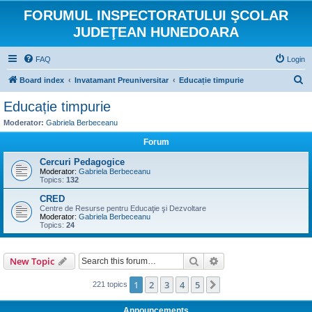
FORUMUL INSPECTORATULUI ŞCOLAR
JUDEŢEAN HUNEDOARA
FAQ
Login
S
Board index
Invatamant Preuniversitar
Educație timpurie
e
Educație timpurie
a
Moderator:
Gabriela Berbeceanu
r
Forum
c
Cercuri Pedagogice
h
Moderator:
Gabriela Berbeceanu
Topics:
132
CRED
Centre de Resurse pentru Educaţie şi Dezvoltare
Moderator:
Gabriela Berbeceanu
Topics:
24
Search
Advanced search
New Topic
1
2
3
4
5
Next
221 topics
Announcements