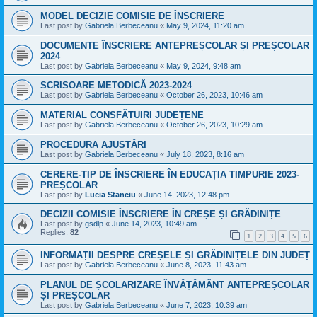
MODEL DECIZIE COMISIE DE ÎNSCRIERE
Last post by
Gabriela Berbeceanu
«
May 9, 2024, 11:20 am
DOCUMENTE ÎNSCRIERE ANTEPREȘCOLAR ȘI PREȘCOLAR
2024
Last post by
Gabriela Berbeceanu
«
May 9, 2024, 9:48 am
SCRISOARE METODICĂ 2023-2024
Last post by
Gabriela Berbeceanu
«
October 26, 2023, 10:46 am
MATERIAL CONSFĂTUIRI JUDEȚENE
Last post by
Gabriela Berbeceanu
«
October 26, 2023, 10:29 am
PROCEDURA AJUSTĂRI
Last post by
Gabriela Berbeceanu
«
July 18, 2023, 8:16 am
CERERE-TIP DE ÎNSCRIERE ÎN EDUCAȚIA TIMPURIE 2023-
PREȘCOLAR
Last post by
Lucia Stanciu
«
June 14, 2023, 12:48 pm
DECIZII COMISIE ÎNSCRIERE ÎN CREȘE ȘI GRĂDINIȚE
Last post by
gsdlp
«
June 14, 2023, 10:49 am
Replies:
82
1
2
3
4
5
6
INFORMAȚII DESPRE CREȘELE ȘI GRĂDINIȚELE DIN JUDEȚ
Last post by
Gabriela Berbeceanu
«
June 8, 2023, 11:43 am
PLANUL DE ȘCOLARIZARE ÎNVĂȚĂMÂNT ANTEPREȘCOLAR
ȘI PREȘCOLAR
Last post by
Gabriela Berbeceanu
«
June 7, 2023, 10:39 am