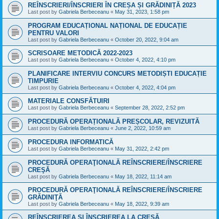
REÎNSCRIERI/ÎNSCRIERI ÎN CREȘA ȘI GRĂDINIȚĂ 2023
Last post by
Gabriela Berbeceanu
«
May 31, 2023, 1:58 pm
PROGRAM EDUCAȚIONAL NAȚIONAL DE EDUCAȚIE
PENTRU VALORI
Last post by
Gabriela Berbeceanu
«
October 20, 2022, 9:04 am
SCRISOARE METODICĂ 2022-2023
Last post by
Gabriela Berbeceanu
«
October 4, 2022, 4:10 pm
PLANIFICARE INTERVIU CONCURS METODIȘTI EDUCAȚIE
TIMPURIE
Last post by
Gabriela Berbeceanu
«
October 4, 2022, 4:04 pm
MATERIALE CONSFĂTUIRI
Last post by
Gabriela Berbeceanu
«
September 28, 2022, 2:52 pm
PROCEDURĂ OPERAȚIONALĂ PREȘCOLAR, REVIZUITĂ
Last post by
Gabriela Berbeceanu
«
June 2, 2022, 10:59 am
PROCEDURA INFORMATICĂ
Last post by
Gabriela Berbeceanu
«
May 31, 2022, 2:42 pm
PROCEDURĂ OPERAŢIONALĂ REÎNSCRIERE/ÎNSCRIERE
CREŞĂ
Last post by
Gabriela Berbeceanu
«
May 18, 2022, 11:14 am
PROCEDURĂ OPERAŢIONALĂ REÎNSCRIERE/ÎNSCRIERE
GRĂDINIŢĂ
Last post by
Gabriela Berbeceanu
«
May 18, 2022, 9:39 am
REÎNSCRIEREA ŞI ÎNSCRIEREA LA CREŞĂ