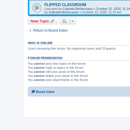
FLIPPED CLASSROOM
Last post by
Gabriela Berbeceanu
«
October 22, 2020, 11:1
by
Gabriela Berbeceanu
»
October 22, 2020, 11:14 am
New Topic
Return to Board Index
WHO IS ONLINE
Users browsing this forum: No registered users and 25 guests
FORUM PERMISSIONS
You
cannot
post new topics in this forum
You
cannot
reply to topics in this forum
You
cannot
edit your posts in this forum
You
cannot
delete your posts in this forum
You
cannot
post attachments in this forum
Board index