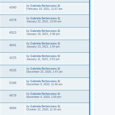
i
w
t
t
p
L
by
Gabriela Berbeceanu
V
4340
e
s
o
a
February 10, 2021, 11:57 am
s
s
i
w
t
t
p
L
by
Gabriela Berbeceanu
V
4378
e
o
s
a
January 22, 2021, 10:50 am
s
s
i
w
t
t
p
L
by
Gabriela Berbeceanu
V
4523
e
o
s
a
January 18, 2021, 2:38 pm
s
s
i
w
t
t
p
L
by
Gabriela Berbeceanu
V
4641
e
o
s
a
January 13, 2021, 1:54 pm
s
s
i
w
t
t
p
L
by
Gabriela Berbeceanu
V
4225
e
o
s
a
January 11, 2021, 2:53 pm
s
s
i
w
t
t
p
L
by
Gabriela Berbeceanu
V
4535
e
o
s
a
December 23, 2020, 1:47 pm
s
s
i
w
t
t
p
L
by
Gabriela Berbeceanu
V
5166
e
o
s
a
December 9, 2020, 11:46 am
s
s
i
w
t
t
p
L
by
Gabriela Berbeceanu
V
4678
e
o
s
a
November 4, 2020, 1:00 pm
s
s
i
w
t
t
p
L
by
Gabriela Berbeceanu
V
4694
e
o
s
a
October 22, 2020, 11:34 am
s
s
i
t