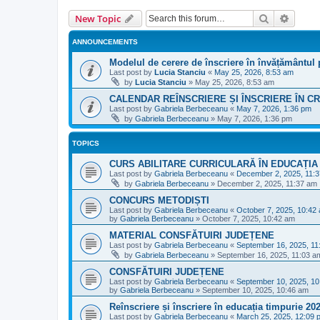
Search
Advanc
New Topic
ANNOUNCEMENTS
Modelul de cerere de înscriere în învățământul 
Last post by
Lucia Stanciu
«
May 25, 2026, 8:53 am
by
Lucia Stanciu
»
May 25, 2026, 8:53 am
CALENDAR REÎNSCRIERE ȘI ÎNSCRIERE ÎN CR
Last post by
Gabriela Berbeceanu
«
May 7, 2026, 1:36 pm
by
Gabriela Berbeceanu
»
May 7, 2026, 1:36 pm
TOPICS
CURS ABILITARE CURRICULARĂ ÎN EDUCAȚIA
Last post by
Gabriela Berbeceanu
«
December 2, 2025, 11:
by
Gabriela Berbeceanu
»
December 2, 2025, 11:37 am
CONCURS METODIȘTI
Last post by
Gabriela Berbeceanu
«
October 7, 2025, 10:42
by
Gabriela Berbeceanu
»
October 7, 2025, 10:42 am
MATERIAL CONSFĂTUIRI JUDEȚENE
Last post by
Gabriela Berbeceanu
«
September 16, 2025, 11
by
Gabriela Berbeceanu
»
September 16, 2025, 11:03 a
CONSFĂTUIRI JUDEȚENE
Last post by
Gabriela Berbeceanu
«
September 10, 2025, 1
by
Gabriela Berbeceanu
»
September 10, 2025, 10:46 am
Reînscriere și înscriere în educația timpurie 20
Last post by
Gabriela Berbeceanu
«
March 25, 2025, 12:09 