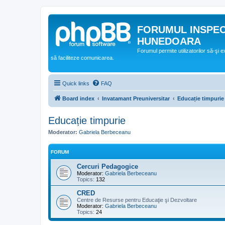
FORUMUL INSPE
HUNEDOARA
Forumul permite utilizatorilor să-şi 
să faciliteze comunicarea.
Quick links
FAQ
Board index
Invatamant Preuniversitar
Educație timpurie
Educație timpurie
Moderator:
Gabriela Berbeceanu
FORUM
Cercuri Pedagogice
Moderator:
Gabriela Berbeceanu
Topics:
132
CRED
Centre de Resurse pentru Educaţie şi Dezvoltare
Moderator:
Gabriela Berbeceanu
Topics:
24