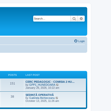
Search
Advanced search
Login
POSTS
LAST POST
L
CERC PEDAGOGIC - COMISIA 2 HU…
P
151
a
V
by
GPP1_HUNEDOARA
s
i
January 26, 2026, 10:22 am
o
t
e
p
w
L
ȘEDINȚĂ OPERATIVĂ
s
P
38
o
t
a
V
by
Gabriela Berbeceanu
s
h
s
i
October 13, 2025, 11:26 am
t
t
e
o
t
e
l
p
w
a
s
s
o
t