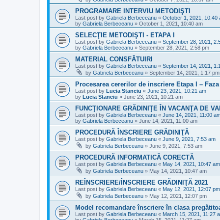
PROGRAMARE INTERVIU METODIŞTI
Last post by
Gabriela Berbeceanu
«
October 1, 2021, 10:40
by
Gabriela Berbeceanu
»
October 1, 2021, 10:40 am
SELECŢIE METODIŞTI - ETAPA I
Last post by
Gabriela Berbeceanu
«
September 28, 2021, 2:
by
Gabriela Berbeceanu
»
September 28, 2021, 2:58 pm
MATERIAL CONSFĂTUIRI
Last post by
Gabriela Berbeceanu
«
September 14, 2021, 1:
by
Gabriela Berbeceanu
»
September 14, 2021, 1:17 pm
Procesarea cererilor de inscriere Etapa I – Faza 
Last post by
Lucia Stanciu
«
June 23, 2021, 10:21 am
by
Lucia Stanciu
»
June 23, 2021, 10:21 am
FUNCŢIONARE GRĂDINIŢE ÎN VACANŢA DE V
Last post by
Gabriela Berbeceanu
«
June 14, 2021, 11:00 a
by
Gabriela Berbeceanu
»
June 14, 2021, 11:00 am
PROCEDURĂ ÎNSCRIERE GRĂDINIŢĂ
Last post by
Gabriela Berbeceanu
«
June 9, 2021, 7:53 am
by
Gabriela Berbeceanu
»
June 9, 2021, 7:53 am
PROCEDURĂ INFORMATICĂ CORECTĂ
Last post by
Gabriela Berbeceanu
«
May 14, 2021, 10:47 am
by
Gabriela Berbeceanu
»
May 14, 2021, 10:47 am
REÎNSCRIERE/ÎNSCRIERE GRĂDINIŢĂ 2021
Last post by
Gabriela Berbeceanu
«
May 12, 2021, 12:07 pm
by
Gabriela Berbeceanu
»
May 12, 2021, 12:07 pm
Model recomandare înscriere în clasa pregătito
Last post by
Gabriela Berbeceanu
«
March 15, 2021, 11:27 
by
Gabriela Berbeceanu
»
March 15, 2021, 11:27 am