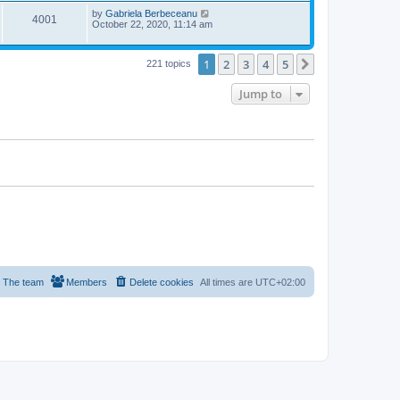
w
t
p
L
by
Gabriela Berbeceanu
V
4001
e
o
s
a
October 22, 2020, 11:14 am
s
s
i
w
t
t
p
1
2
3
4
5
Next
221 topics
e
o
s
s
w
t
Jump to
s
The team
Members
Delete cookies
All times are
UTC+02:00