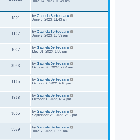
a
June 14, 2023, 10:49 am
s
s
i
w
t
t
p
e
L
s
by
Gabriela Berbeceanu
o
V
4501
a
June 8, 2023, 11:43 am
s
s
w
t
i
t
p
L
s
by
Gabriela Berbeceanu
V
4127
e
o
a
June 7, 2023, 10:39 am
s
s
i
w
t
t
p
L
by
Gabriela Berbeceanu
V
4027
e
s
o
a
May 31, 2023, 1:58 pm
s
s
i
w
t
t
p
L
by
Gabriela Berbeceanu
V
3943
e
s
o
a
October 20, 2022, 9:04 am
s
s
i
w
t
t
p
L
by
Gabriela Berbeceanu
V
4165
e
s
o
a
October 4, 2022, 4:10 pm
s
s
i
w
t
t
p
L
by
Gabriela Berbeceanu
V
4868
e
s
o
a
October 4, 2022, 4:04 pm
s
s
i
w
t
t
p
L
by
Gabriela Berbeceanu
V
3805
e
s
o
a
September 28, 2022, 2:52 pm
s
s
i
w
t
t
p
L
by
Gabriela Berbeceanu
V
5579
e
s
o
a
June 2, 2022, 10:59 am
s
s
i
w
t
t