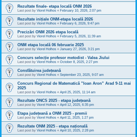
Rezultate finale- etapa locală ONM 2026
Last post by
Viorel Holhos
«
February 10, 2026, 2:07 pm
Rezultate inițiale ONM-etapa locală 2026
Last post by
Viorel Holhos
«
February 6, 2026, 9:47 pm
Precizări ONM 2026 etapa locală
Last post by
Viorel Holhos
«
February 5, 2026, 11:39 am
ONM etapa locală 06 februarie 2025
Last post by
Viorel Holhos
«
January 27, 2026, 3:21 pm
Concurs selecție profesor metodist - Valea Jiului
Last post by
Viorel Holhos
«
October 8, 2025, 2:27 pm
Consfătuirea județeană
Last post by
Viorel Holhos
«
September 23, 2025, 9:07 am
Concurs Regional de Matematică ”Ioan Aron” Arad 9-11 mai
2025
Last post by
Viorel Holhos
«
April 25, 2025, 11:14 am
Rezultate ONCS 2025 - etapa județeană
Last post by
Viorel Holhos
«
April 12, 2025, 6:35 pm
Etapa județeană a ONM 2025 - premii
Last post by
Viorel Holhos
«
April 11, 2025, 1:27 pm
Rezultate ONM 2025 - etapa națională
Last post by
Viorel Holhos
«
April 10, 2025, 2:28 pm