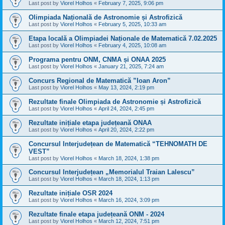
Last post by
Viorel Holhos
«
February 7, 2025, 9:06 pm
Olimpiada Națională de Astronomie și Astrofizică
Last post by
Viorel Holhos
«
February 5, 2025, 10:33 am
Etapa locală a Olimpiadei Naționale de Matematică 7.02.2025
Last post by
Viorel Holhos
«
February 4, 2025, 10:08 am
Programa pentru ONM, CNMA și ONAA 2025
Last post by
Viorel Holhos
«
January 21, 2025, 7:24 am
Concurs Regional de Matematică ”Ioan Aron”
Last post by
Viorel Holhos
«
May 13, 2024, 2:19 pm
Rezultate finale Olimpiada de Astronomie și Astrofizică
Last post by
Viorel Holhos
«
April 24, 2024, 2:45 pm
Rezultate inițiale etapa județeană ONAA
Last post by
Viorel Holhos
«
April 20, 2024, 2:22 pm
Concursul Interjudețean de Matematică “TEHNOMATH DE
VEST”
Last post by
Viorel Holhos
«
March 18, 2024, 1:38 pm
Concursul Interjudețean „Memorialul Traian Lalescu”
Last post by
Viorel Holhos
«
March 18, 2024, 1:13 pm
Rezultate inițiale OSR 2024
Last post by
Viorel Holhos
«
March 16, 2024, 3:09 pm
Rezultate finale etapa județeană ONM - 2024
Last post by
Viorel Holhos
«
March 12, 2024, 7:51 pm