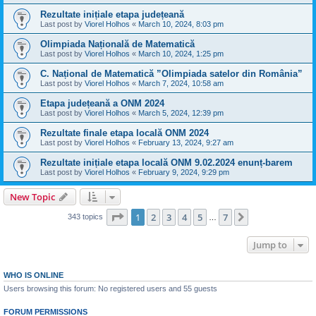
Rezultate inițiale etapa județeană
Last post by
Viorel Holhos
«
March 10, 2024, 8:03 pm
Olimpiada Națională de Matematică
Last post by
Viorel Holhos
«
March 10, 2024, 1:25 pm
C. Național de Matematică ”Olimpiada satelor din România”
Last post by
Viorel Holhos
«
March 7, 2024, 10:58 am
Etapa județeană a ONM 2024
Last post by
Viorel Holhos
«
March 5, 2024, 12:39 pm
Rezultate finale etapa locală ONM 2024
Last post by
Viorel Holhos
«
February 13, 2024, 9:27 am
Rezultate inițiale etapa locală ONM 9.02.2024 enunț-barem
Last post by
Viorel Holhos
«
February 9, 2024, 9:29 pm
New Topic
Page
1
of
7
1
2
3
4
5
7
Next
343 topics
…
Jump to
WHO IS ONLINE
Users browsing this forum: No registered users and 55 guests
FORUM PERMISSIONS