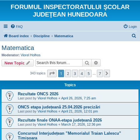
FORUMUL INSPECTORATULUI ŞCOLAR
JUDEŢEAN HUNEDOARA
FAQ
Login
S
Board index
Discipline
Matematica
e
Matematica
a
Moderator:
Viorel Holhos
r
Search
Advanced search
New Topic
c
Page
1
of
7
1
2
3
4
5
7
Next
343 topics
h
…
Topics
Rezultate ONCS 2026
Last post by
Viorel Holhos
«
April 26, 2026, 7:25 am
ONCS etapa județeană 25.04.2026 precizări
Last post by
Viorel Holhos
«
April 21, 2026, 12:01 pm
Rezultate finale ONAA-etapa județeană 2026
Last post by
Viorel Holhos
«
March 17, 2026, 12:36 pm
Concursul Interjudețean ”Memorialul Traian Lalescu”
Timișoara