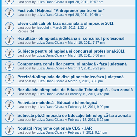
Last post by
Luiza Dana Cioara
«
April 28, 2011, 10:57 am
Festivalul Naţional "Antreprenor pentru viitor"
Last post by
Luiza Dana Cioara
«
April 28, 2011, 10:49 am
Elevii calificati ptr faza nationala a olimpiadei 2011
Last post by
licecohd
«
March 28, 2011, 1:32 pm
Replies:
14
Rezultate - olimpiada judeteana si concursul profesional
Last post by
Luiza Dana Cioara
«
March 19, 2011, 7:37 pm
Subiecte pentru olimpiadă și concursul profesional-2011
Last post by
Luiza Dana Cioara
«
March 19, 2011, 5:56 am
Componența comisiilor pentru olimpiadă - faza județeană
Last post by
Luiza Dana Cioara
«
March 17, 2011, 9:21 pm
Precizări/olimpiada de discipline tehnice-faza judeţeană
Last post by
Luiza Dana Cioara
«
March 7, 2011, 3:30 pm
Rezultatele olimpiadei de Educatie Tehnologică - faza zonală
Last post by
Luiza Dana Cioara
«
February 19, 2011, 3:48 pm
Activitate metodică - Educație tehnologică
Last post by
Luiza Dana Cioara
«
February 18, 2011, 9:00 pm
Subiecte ptr.Olimpiada de Educație tehnologică-faza zonală
Last post by
Luiza Dana Cioara
«
February 18, 2011, 8:22 pm
Noutăți! Programe opționale CDȘ - JAR
Last post by
Luiza Dana Cioara
«
February 7, 2011, 9:14 pm