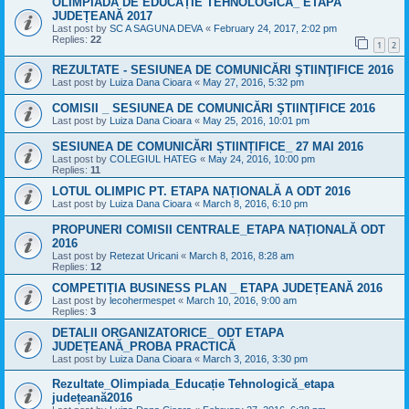
OLIMPIADA DE EDUCAȚIE TEHNOLOGICĂ_ ETAPA
JUDEȚEANĂ 2017
Last post by
SC A SAGUNA DEVA
«
February 24, 2017, 2:02 pm
Replies:
22
1
2
REZULTATE - SESIUNEA DE COMUNICĂRI ŞTIINŢIFICE 2016
Last post by
Luiza Dana Cioara
«
May 27, 2016, 5:32 pm
COMISII _ SESIUNEA DE COMUNICĂRI ŞTIINŢIFICE 2016
Last post by
Luiza Dana Cioara
«
May 25, 2016, 10:01 pm
SESIUNEA DE COMUNICĂRI ȘTIINȚIFICE_ 27 MAI 2016
Last post by
COLEGIUL HATEG
«
May 24, 2016, 10:00 pm
Replies:
11
LOTUL OLIMPIC PT. ETAPA NAȚIONALĂ A ODT 2016
Last post by
Luiza Dana Cioara
«
March 8, 2016, 6:10 pm
PROPUNERI COMISII CENTRALE_ETAPA NAȚIONALĂ ODT
2016
Last post by
Retezat Uricani
«
March 8, 2016, 8:28 am
Replies:
12
COMPETIȚIA BUSINESS PLAN _ ETAPA JUDEȚEANĂ 2016
Last post by
lecohermespet
«
March 10, 2016, 9:00 am
Replies:
3
DETALII ORGANIZATORICE_ ODT ETAPA
JUDEȚEANĂ_PROBA PRACTICĂ
Last post by
Luiza Dana Cioara
«
March 3, 2016, 3:30 pm
Rezultate_Olimpiada_Educație Tehnologică_etapa
județeană2016