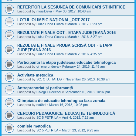
REFERITOR LA SESIUNEA DE COMUNICARI STIINTIFICE
Last post by
moisildeva
«
May 30, 2017, 10:48 am
LOTUL OLIMPIC NAȚIONAL_ODT 2017
Last post by
Luiza Dana Cioara
«
March 3, 2017, 6:23 pm
REZULTATE FINALE ODT - ETAPA JUDEȚEANĂ 2016
Last post by
Luiza Dana Cioara
«
March 4, 2016, 3:27 pm
REZULTATE FINALE PROBA SCRISĂ ODT - ETAPA
JUDEŢEANĂ 2016
Last post by
Luiza Dana Cioara
«
March 2, 2016, 4:35 pm
Participantii la etapa judeteana educatie tehnologica
Last post by
ct_energ_deva
«
February 24, 2016, 11:48 am
Activitate metodica
Last post by
SC. O.D. HATEG
«
November 26, 2013, 10:38 am
Antreprenoriat și performanță
Last post by
Colegiul Decebal
«
September 10, 2013, 10:07 pm
Olimpiada de educatie tehnologica-faza zonala
Last post by
sc6hd
«
March 16, 2013, 10:03 pm
CERCURI PEDAGOGICE_EDUCAŢIE TEHNOLOGICĂ
Last post by
SC 5 PETRILA
«
April 4, 2012, 7:12 am
comisie metodica
Last post by
SC 5 PETRILA
«
March 23, 2012, 9:23 am