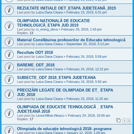
REZULTATE INIȚIALE OET_ETAPA JUDEȚEANĂ_2019
Last post by
Luiza Dana Cioara
«
February 23, 2019, 6:31 pm
OLIMPIADA NAȚIONALĂ DE EDUCAȚIE
TEHNOLOGICĂ_ETAPA JUD 2019
Last post by
ct_energ_deva
«
February 20, 2019, 1:43 pm
Replies:
13
Material Consfătuirea profesorilor de Educație tehnologică
Last post by
Luiza Dana Cioara
«
September 20, 2018, 5:13 pm
Rezultate ODT 2018
Last post by
Luiza Dana Cioara
«
February 24, 2018, 5:59 pm
BAREME_ODT_2018
Last post by
Luiza Dana Cioara
«
February 24, 2018, 12:22 pm
SUBIECTE_ODT 2018_ETAPA JUDETEANA
Last post by
Luiza Dana Cioara
«
February 24, 2018, 5:50 am
PRECIZĂRI LEGATE DE OLIMPIADA DE ET_ ETAPA
JUD_2018
Last post by
Luiza Dana Cioara
«
February 23, 2018, 11:25 am
OLIMPIADA DE EDUCAȚIE TEHNOLOGICĂ _ ETAPA
JUDEȚEANĂ 2018
Last post by
Liceul.Mihai.Viteazu
«
February 24, 2018, 10:09 am
Replies:
17
1
2
Olimpiada de educație tehnologică 2018- programe
Last post by
Luiza Dana Cioara
«
January 12, 2018, 1:09 pm