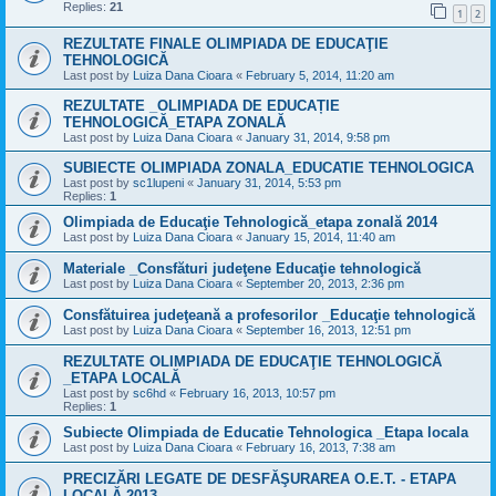
Replies:
21
1
2
REZULTATE FINALE OLIMPIADA DE EDUCAŢIE
TEHNOLOGICĂ
Last post by
Luiza Dana Cioara
«
February 5, 2014, 11:20 am
REZULTATE _OLIMPIADA DE EDUCAȚIE
TEHNOLOGICĂ_ETAPA ZONALĂ
Last post by
Luiza Dana Cioara
«
January 31, 2014, 9:58 pm
SUBIECTE OLIMPIADA ZONALA_EDUCATIE TEHNOLOGICA
Last post by
sc1lupeni
«
January 31, 2014, 5:53 pm
Replies:
1
Olimpiada de Educaţie Tehnologică_etapa zonală 2014
Last post by
Luiza Dana Cioara
«
January 15, 2014, 11:40 am
Materiale _Consfături judeţene Educaţie tehnologică
Last post by
Luiza Dana Cioara
«
September 20, 2013, 2:36 pm
Consfătuirea judeţeană a profesorilor _Educaţie tehnologică
Last post by
Luiza Dana Cioara
«
September 16, 2013, 12:51 pm
REZULTATE OLIMPIADA DE EDUCAŢIE TEHNOLOGICĂ
_ETAPA LOCALĂ
Last post by
sc6hd
«
February 16, 2013, 10:57 pm
Replies:
1
Subiecte Olimpiada de Educatie Tehnologica _Etapa locala
Last post by
Luiza Dana Cioara
«
February 16, 2013, 7:38 am
PRECIZĂRI LEGATE DE DESFĂŞURAREA O.E.T. - ETAPA
LOCALĂ 2013