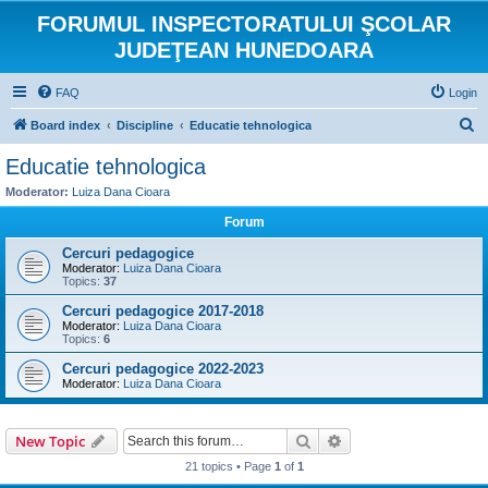
FORUMUL INSPECTORATULUI ŞCOLAR
JUDEŢEAN HUNEDOARA
FAQ
Login
S
Board index
Discipline
Educatie tehnologica
e
Educatie tehnologica
a
Moderator:
Luiza Dana Cioara
r
Forum
c
Cercuri pedagogice
h
Moderator:
Luiza Dana Cioara
Topics:
37
Cercuri pedagogice 2017-2018
Moderator:
Luiza Dana Cioara
Topics:
6
Cercuri pedagogice 2022-2023
Moderator:
Luiza Dana Cioara
Search
Advanced search
New Topic
21 topics • Page
1
of
1