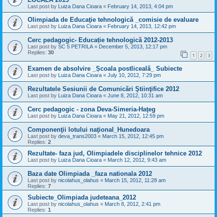
Last post by
Luiza Dana Cioara
«
February 14, 2013, 4:04 pm
Olimpiada de Educaţie tehnologică _comisie de evaluare
Last post by
Luiza Dana Cioara
«
February 14, 2013, 12:42 pm
Cerc pedagogic- Educație tehnologică 2012-2013
Last post by
SC 5 PETRILA
«
December 5, 2013, 12:17 pm
Replies:
30
1
2
3
Examen de absolvire _Școala postliceală_ Subiecte
Last post by
Luiza Dana Cioara
«
July 10, 2012, 7:29 pm
Rezultatele Sesiunii de Comunicări Ştiinţifice 2012
Last post by
Luiza Dana Cioara
«
June 8, 2012, 10:31 am
Cerc pedagogic - zona Deva-Simeria-Haţeg
Last post by
Luiza Dana Cioara
«
May 21, 2012, 12:59 pm
Componenţii lotului naţional_Hunedoara
Last post by
deva_trans2003
«
March 15, 2012, 12:45 pm
Replies:
2
Rezultate- faza jud, Olimpiadele disciplinelor tehnice 2012
Last post by
Luiza Dana Cioara
«
March 12, 2012, 9:43 am
Baza date Olimpiada _faza nationala 2012
Last post by
nicolahus_olahus
«
March 15, 2012, 11:28 am
Replies:
7
Subiecte_Olimpiada judeteana_2012
Last post by
nicolahus_olahus
«
March 8, 2012, 2:41 pm
Replies:
1