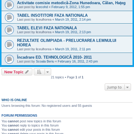
Activitate comisie metodică-Zona Hunedoara, Călan, Haţeg
Last post by
licecohd
«
February 9, 2012, 1:55 pm
TABEL INSOTITORI FAZA NATIONALA
Last post by
liceulhorea
«
March 19, 2011, 2:14 pm
TABEL ELEVI FAZA NATIONALA
Last post by
liceulhorea
«
March 19, 2011, 2:13 pm
REZULTATE OLIMPIADA - PRELUCRAREA LEMNULUI
HOREA
Last post by
liceulhorea
«
March 19, 2011, 2:11 pm
Încadrare ED. TEHNOLOGICĂ 2010- 2011
Last post by
Scoala Beriu
«
February 16, 2011, 2:43 pm
New Topic
21 topics • Page
1
of
1
Jump to
WHO IS ONLINE
Users browsing this forum: No registered users and 55 guests
FORUM PERMISSIONS
You
cannot
post new topics in this forum
You
cannot
reply to topics in this forum
You
cannot
edit your posts in this forum
You
cannot
delete your posts in this forum