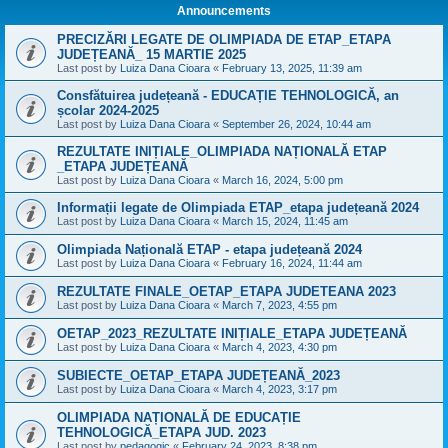
Announcements
PRECIZĂRI LEGATE DE OLIMPIADA DE ETAP_ETAPA
JUDEȚEANĂ_ 15 MARTIE 2025
Last post by
Luiza Dana Cioara
«
February 13, 2025, 11:39 am
Consfătuirea județeană - EDUCAȚIE TEHNOLOGICĂ, an
școlar 2024-2025
Last post by
Luiza Dana Cioara
«
September 26, 2024, 10:44 am
REZULTATE INIȚIALE_OLIMPIADA NAȚIONALĂ ETAP
_ETAPA JUDEȚEANĂ
Last post by
Luiza Dana Cioara
«
March 16, 2024, 5:00 pm
Informații legate de Olimpiada ETAP_etapa județeană 2024
Last post by
Luiza Dana Cioara
«
March 15, 2024, 11:45 am
Olimpiada Națională ETAP - etapa județeană 2024
Last post by
Luiza Dana Cioara
«
February 16, 2024, 11:44 am
REZULTATE FINALE_OETAP_ETAPA JUDETEANA 2023
Last post by
Luiza Dana Cioara
«
March 7, 2023, 4:55 pm
OETAP_2023_REZULTATE INIȚIALE_ETAPA JUDEȚEANĂ
Last post by
Luiza Dana Cioara
«
March 4, 2023, 4:30 pm
SUBIECTE_OETAP_ETAPA JUDEȚEANĂ_2023
Last post by
Luiza Dana Cioara
«
March 4, 2023, 3:17 pm
OLIMPIADA NAȚIONALĂ DE EDUCAȚIE
TEHNOLOGICĂ_ETAPA JUD. 2023
Last post by
pedagogic
«
February 24, 2023, 8:38 pm