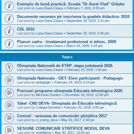
Exemplu de bună practică- Școala "Dr Aurel Vlad" Orăștie
Last post by
Luiza Dana Cioara
«
February 7, 2011, 8:35 pm
Documente necesare ptr inscrierea la gradele didactice- 2010
Last post by
Luiza Dana Cioara
«
September 28, 2010, 2:41 pm
CDL 2010
Last post by
Luiza Dana Cioara
«
September 25, 2010, 5:45 pm
Planuri cadru - Invatamant profesional si tehnic, 2009
Last post by
Luiza Dana Cioara
«
March 24, 2009, 5:34 pm
Topics
Olimpiada Națională de ETAP_etapa județeană 2026
Last post by
Luiza Dana Cioara
«
February 18, 2026, 1:56 pm
Olimpiada Nationala - OET- Elevi participanti - Pedagogic
Last post by
pedagogic
«
February 24, 2023, 6:19 pm
Precizari programe olimpiada Educatie tehnologica 2020
Last post by
Micsoniu Dumitru
«
December 18, 2019, 12:00 pm
Tabel -CND DEVA- Olimpiada de Educație tehnologică
Last post by
Colegiul Decebal
«
February 20, 2018, 9:00 am
Comisii - sesiunea de comunicări ştiinţifice 2017
Last post by
ct_energ_deva
«
May 30, 2017, 2:38 pm
SESIUNE COMUNICARI STINTIFICE MOISIL DEVA
Last post by
moisildeva
«
May 30, 2017, 10:55 am