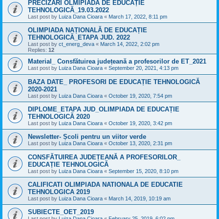
PRECIZĂRI OLMIPIADA DE EDUCAȚIE
TEHNOLOGICĂ_19.03.2022
Last post by
Luiza Dana Cioara
«
March 17, 2022, 8:11 pm
OLIMPIADA NAȚIONALĂ DE EDUCAȚIE
TEHNOLOGICĂ_ETAPA JUD. 2022
Last post by
ct_energ_deva
«
March 14, 2022, 2:02 pm
Replies:
12
Material_ Consfătuirea județeană a profesorilor de ET_2021
Last post by
Luiza Dana Cioara
«
September 20, 2021, 4:13 pm
BAZA DATE_ PROFESORI DE EDUCAȚIE TEHNOLOGICĂ
2020-2021
Last post by
Luiza Dana Cioara
«
October 19, 2020, 7:54 pm
DIPLOME_ETAPA JUD_OLIMPIADA DE EDUCAȚIE
TEHNOLOGICĂ 2020
Last post by
Luiza Dana Cioara
«
October 19, 2020, 3:42 pm
Newsletter- Școli pentru un viitor verde
Last post by
Luiza Dana Cioara
«
October 13, 2020, 2:31 pm
CONSFĂTUIREA JUDEȚEANĂ A PROFESORILOR_
EDUCAȚIE TEHNOLOGICĂ
Last post by
Luiza Dana Cioara
«
September 15, 2020, 8:10 pm
CALIFICATI OLIMPIADA NATIONALA DE EDUCATIE
TEHNOLOGICA 2019
Last post by
Luiza Dana Cioara
«
March 14, 2019, 10:19 am
SUBIECTE_OET_2019
Last post by
Luiza Dana Cioara
«
February 25, 2019, 6:02 pm