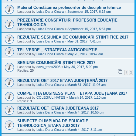
Material Consfătuirea profesorilor de discipline tehnice
Last post by
Luiza Dana Cioara
«
September 15, 2017, 6:18 pm
PREZENTARE CONSFĂTUIRI PROFESORI EDUCAȚIE
TEHNOLOGICA
Last post by
Luiza Dana Cioara
«
September 15, 2017, 5:57 pm
REZULTATE SESIUNEA DE COMUNICARI STIINTIFICE 2017
Last post by
Luiza Dana Cioara
«
May 31, 2017, 7:41 pm
TEL VERDE _ STRATEGIA ANTICORUPȚIE
Last post by
Luiza Dana Cioara
«
May 26, 2017, 10:47 am
SESIUNE COMUNICĂRI ȘTIINȚIFICE 2017
Last post by
deva_trans2003
«
May 30, 2017, 5:20 pm
Replies:
20
1
2
REZULTATE OET 2017-ETAPA JUDEȚEANĂ 2017
Last post by
Luiza Dana Cioara
«
March 31, 2017, 11:06 am
COMPETIȚIA BUSINESS PLAN _ ETAPA JUDEȚEANĂ 2017
Last post by
COLEGIUL HATEG
«
March 14, 2017, 1:10 pm
Replies:
3
REZULTATE OET_ETAPA JUDETEANA 2017
Last post by
Luiza Dana Cioara
«
March 4, 2017, 10:55 pm
SUBIECTE OLIMPIADA DE EDUCATIE
TEHNOLOGICA_ETAPA JUD 2017
Last post by
Luiza Dana Cioara
«
March 4, 2017, 8:11 am