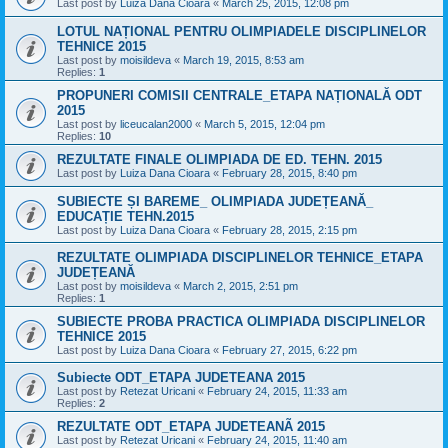
Last post by
Luiza Dana Cioara
«
March 25, 2015, 12:08 pm
LOTUL NAȚIONAL PENTRU OLIMPIADELE DISCIPLINELOR
TEHNICE 2015
Last post by
moisildeva
«
March 19, 2015, 8:53 am
Replies:
1
PROPUNERI COMISII CENTRALE_ETAPA NAȚIONALĂ ODT
2015
Last post by
liceucalan2000
«
March 5, 2015, 12:04 pm
Replies:
10
REZULTATE FINALE OLIMPIADA DE ED. TEHN. 2015
Last post by
Luiza Dana Cioara
«
February 28, 2015, 8:40 pm
SUBIECTE ȘI BAREME_ OLIMPIADA JUDEȚEANĂ_
EDUCAȚIE TEHN.2015
Last post by
Luiza Dana Cioara
«
February 28, 2015, 2:15 pm
REZULTATE OLIMPIADA DISCIPLINELOR TEHNICE_ETAPA
JUDEȚEANĂ
Last post by
moisildeva
«
March 2, 2015, 2:51 pm
Replies:
1
SUBIECTE PROBA PRACTICA OLIMPIADA DISCIPLINELOR
TEHNICE 2015
Last post by
Luiza Dana Cioara
«
February 27, 2015, 6:22 pm
Subiecte ODT_ETAPA JUDETEANA 2015
Last post by
Retezat Uricani
«
February 24, 2015, 11:33 am
Replies:
2
REZULTATE ODT_ETAPA JUDETEANÃ 2015
Last post by
Retezat Uricani
«
February 24, 2015, 11:40 am