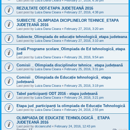
Last post by
Luiza Dana Cioara
«
February 27, 2016, 6:38 pm
REZULTATE ODT-ETAPA JUDEȚEANĂ 2016
Last post by
Luiza Dana Cioara
«
February 27, 2016, 4:38 pm
SUBIECTE_OLIMPIADA DICIPLINELOR TEHNICE_ETAPA
JUDEȚEANĂ 2016
Last post by
Luiza Dana Cioara
«
February 27, 2016, 3:20 am
Subiecte_Olimpiada de educație tehnologică_etapa judeteana
Last post by
Luiza Dana Cioara
«
February 27, 2016, 3:10 am
Erată Programe școlare_Olimpiada de Ed tehnologică_etapa
jud
Last post by
Luiza Dana Cioara
«
February 26, 2016, 9:54 am
Comisii _ Olimpiada disciplinelor tehnice_ etapa județeană
Last post by
Luiza Dana Cioara
«
February 25, 2016, 3:31 pm
Comisii _ Olimpiada de Educație tehnologică_ etapa
județeană
Last post by
Luiza Dana Cioara
«
February 25, 2016, 3:19 pm
Tabel participanți ODT 2016 - etapa județeană
Last post by
Luiza Dana Cioara
«
February 24, 2016, 3:21 pm
Etapa jud_participanți la olimpiada de Educație Tehnologică
Last post by
Luiza Dana Cioara
«
February 24, 2016, 2:55 pm
OLIMPIADA DE EDUCAȚIE TEHNOLOGICĂ _ ETAPA
JUDEȚEANĂ 2016
Last post by
dcciancuhd
«
February 24, 2016, 12:43 pm
Replies:
17