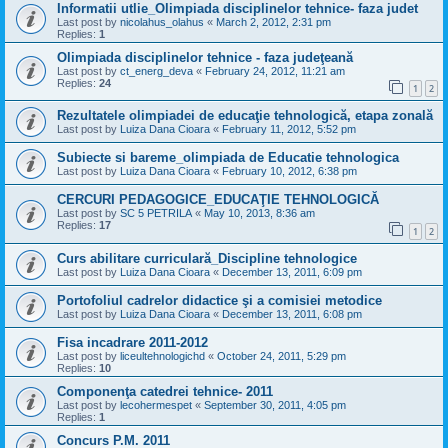
Informatii utlie_Olimpiada disciplinelor tehnice- faza judet
Last post by
nicolahus_olahus
«
March 2, 2012, 2:31 pm
Replies:
1
Olimpiada disciplinelor tehnice - faza judeţeană
Last post by
ct_energ_deva
«
February 24, 2012, 11:21 am
Replies:
24
1
2
Rezultatele olimpiadei de educaţie tehnologică, etapa zonală
Last post by
Luiza Dana Cioara
«
February 11, 2012, 5:52 pm
Subiecte si bareme_olimpiada de Educatie tehnologica
Last post by
Luiza Dana Cioara
«
February 10, 2012, 6:38 pm
CERCURI PEDAGOGICE_EDUCAŢIE TEHNOLOGICĂ
Last post by
SC 5 PETRILA
«
May 10, 2013, 8:36 am
Replies:
17
1
2
Curs abilitare curriculară_Discipline tehnologice
Last post by
Luiza Dana Cioara
«
December 13, 2011, 6:09 pm
Portofoliul cadrelor didactice şi a comisiei metodice
Last post by
Luiza Dana Cioara
«
December 13, 2011, 6:08 pm
Fisa incadrare 2011-2012
Last post by
liceultehnologichd
«
October 24, 2011, 5:29 pm
Replies:
10
Componenţa catedrei tehnice- 2011
Last post by
lecohermespet
«
September 30, 2011, 4:05 pm
Replies:
1
Concurs P.M. 2011