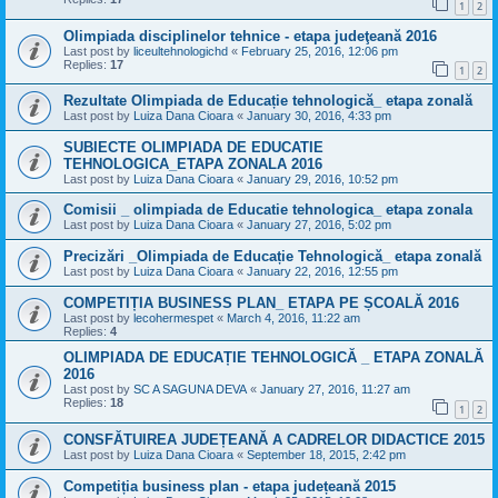
1
2
Olimpiada disciplinelor tehnice - etapa judeţeană 2016
Last post by
liceultehnologichd
«
February 25, 2016, 12:06 pm
Replies:
17
1
2
Rezultate Olimpiada de Educație tehnologică_ etapa zonală
Last post by
Luiza Dana Cioara
«
January 30, 2016, 4:33 pm
SUBIECTE OLIMPIADA DE EDUCATIE
TEHNOLOGICA_ETAPA ZONALA 2016
Last post by
Luiza Dana Cioara
«
January 29, 2016, 10:52 pm
Comisii _ olimpiada de Educatie tehnologica_ etapa zonala
Last post by
Luiza Dana Cioara
«
January 27, 2016, 5:02 pm
Precizări _Olimpiada de Educație Tehnologică_ etapa zonală
Last post by
Luiza Dana Cioara
«
January 22, 2016, 12:55 pm
COMPETIȚIA BUSINESS PLAN_ ETAPA PE ȘCOALĂ 2016
Last post by
lecohermespet
«
March 4, 2016, 11:22 am
Replies:
4
OLIMPIADA DE EDUCAȚIE TEHNOLOGICĂ _ ETAPA ZONALĂ
2016
Last post by
SC A SAGUNA DEVA
«
January 27, 2016, 11:27 am
Replies:
18
1
2
CONSFĂTUIREA JUDEȚEANĂ A CADRELOR DIDACTICE 2015
Last post by
Luiza Dana Cioara
«
September 18, 2015, 2:42 pm
Competiția business plan - etapa județeană 2015