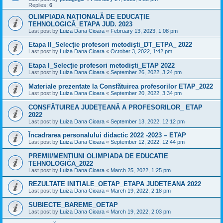
Replies:
6
OLIMPIADA NAȚIONALĂ DE EDUCAȚIE
TEHNOLOGICĂ_ETAPA JUD. 2023
Last post by
Luiza Dana Cioara
«
February 13, 2023, 1:08 pm
Etapa II_Selecție profesori metodiști_DT_ETPA_ 2022
Last post by
Luiza Dana Cioara
«
October 3, 2022, 1:42 pm
Etapa I_Selecție profesori metodiști_ETAP 2022
Last post by
Luiza Dana Cioara
«
September 26, 2022, 3:24 pm
Materiale prezentate la Consfătuirea profesorilor ETAP_2022
Last post by
Luiza Dana Cioara
«
September 20, 2022, 3:34 pm
CONSFĂTUIREA JUDEȚEANĂ A PROFESORILOR_ ETAP
2022
Last post by
Luiza Dana Cioara
«
September 13, 2022, 12:12 pm
Încadrarea personalului didactic 2022 -2023 – ETAP
Last post by
Luiza Dana Cioara
«
September 12, 2022, 12:44 pm
PREMII/MENȚIUNI OLIMPIADA DE EDUCATIE
TEHNOLOGICA_2022
Last post by
Luiza Dana Cioara
«
March 25, 2022, 1:25 pm
REZULTATE INITIALE_OETAP_ETAPA JUDETEANA 2022
Last post by
Luiza Dana Cioara
«
March 19, 2022, 2:18 pm
SUBIECTE_BAREME_OETAP
Last post by
Luiza Dana Cioara
«
March 19, 2022, 2:03 pm