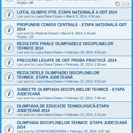
Replies:
20
1
2
LOTUL OLIMPIC PTR. ETAPA NAŢIONALĂ A ODT 2014
Last post by
Luiza Dana Cioara
«
March 5, 2014, 4:59 pm
PROPUNERI COMISII CENTRALE - ETAPA NAŢIONALĂ ODT
2014
Last post by
Retezat Uricani
«
March 6, 2014, 2:44 pm
Replies:
13
REZULTATE FINALE OLIMPIADELE DISCIPLINELOR
TEHNICE 2014
Last post by
Luiza Dana Cioara
«
February 28, 2014, 6:02 pm
PRECIZĂRI LEGATE DE ODT PROBA PRACTICĂ -2014
Last post by
Luiza Dana Cioara
«
February 25, 2014, 1:56 pm
REZULTATELE OLIMPIADEI DISCIPLINELOR
TEHNICE_ETAPA JUDEȚEANĂ
Last post by
Luiza Dana Cioara
«
February 22, 2014, 5:52 pm
SUBIECTE OLIMPIADA DISCIPLINELOR TEHNICE - ETAPA
JUDEȚEANĂ
Last post by
Luiza Dana Cioara
«
February 22, 2014, 7:06 am
OLIMPIADA DE EDUCAŢIE TEHNOLOGICĂ-ETAPA
JUDEŢEANĂ 2014
Last post by
Luiza Dana Cioara
«
February 13, 2014, 2:10 pm
OLIMPIADA DISCIPLINELOR TEHNICE -ETAPA JUDEŢEANĂ
2014
Last post by
ZONA HUNEDOARA
«
February 20, 2014, 9:07 am