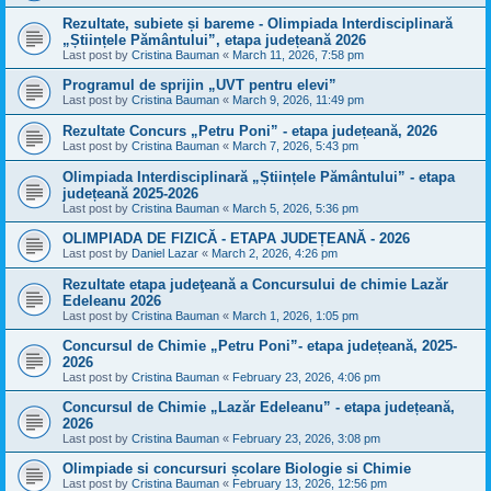
Rezultate, subiete și bareme - Olimpiada Interdisciplinară
„Științele Pământului”, etapa județeană 2026
Last post by
Cristina Bauman
«
March 11, 2026, 7:58 pm
Programul de sprijin „UVT pentru elevi”
Last post by
Cristina Bauman
«
March 9, 2026, 11:49 pm
Rezultate Concurs „Petru Poni” - etapa județeană, 2026
Last post by
Cristina Bauman
«
March 7, 2026, 5:43 pm
Olimpiada Interdisciplinară „Științele Pământului” - etapa
județeană 2025-2026
Last post by
Cristina Bauman
«
March 5, 2026, 5:36 pm
OLIMPIADA DE FIZICĂ - ETAPA JUDEȚEANĂ - 2026
Last post by
Daniel Lazar
«
March 2, 2026, 4:26 pm
Rezultate etapa judeţeană a Concursului de chimie Lazăr
Edeleanu 2026
Last post by
Cristina Bauman
«
March 1, 2026, 1:05 pm
Concursul de Chimie „Petru Poni”- etapa județeană, 2025-
2026
Last post by
Cristina Bauman
«
February 23, 2026, 4:06 pm
Concursul de Chimie „Lazăr Edeleanu” - etapa județeană,
2026
Last post by
Cristina Bauman
«
February 23, 2026, 3:08 pm
Olimpiade si concursuri școlare Biologie si Chimie
Last post by
Cristina Bauman
«
February 13, 2026, 12:56 pm