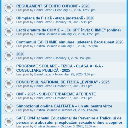
REGULAMENT SPECIFIC OJF/ONF - 2026
Last post by
Daniel Lazar
«
February 12, 2026, 12:59 pm
Olimpiada de Fizică - etapa județeană - 2026
Last post by
Daniel Lazar
«
January 29, 2026, 5:49 pm
Lecții gratuite de CHIMIE – „Cu UPT învăț CHIMIE” (online)
Last post by
Cristina Bauman
«
January 27, 2026, 12:25 pm
Conținuturi Ed) CHIMIE simulare județeană Bacalaureat 2026
Last post by
Cristina Bauman
«
January 15, 2026, 9:59 pm
2026
Last post by
Daniel Lazar
«
January 1, 2026, 1:49 pm
PROGRAME ȘCOLARE - FIZICĂ - CLASA A IX-A -
CONSULTARE PUBLICĂ - 2025
Last post by
Daniel Lazar
«
November 25, 2025, 3:07 pm
CONCURSUL NAȚIONAL DE FIZICĂ „EVRIKA” - 2025
Last post by
Daniel Lazar
«
October 27, 2025, 3:17 pm
ONF - 2025 - SUBIECTE/BAREME AFERENTE
Last post by
Daniel Lazar
«
October 27, 2025, 2:42 pm
Simpozionul on-line CALITATEA – un atu pentru viitor
Last post by
Cristina Bauman
«
October 21, 2025, 1:54 pm
SAFE ON-Pachetul Educational de Prevenire a Traficului de
persoane, a abuzului și exploatării sexuale online a copiilor
Last post by
Cristina Bauman
«
October 3, 2025, 11:37 am