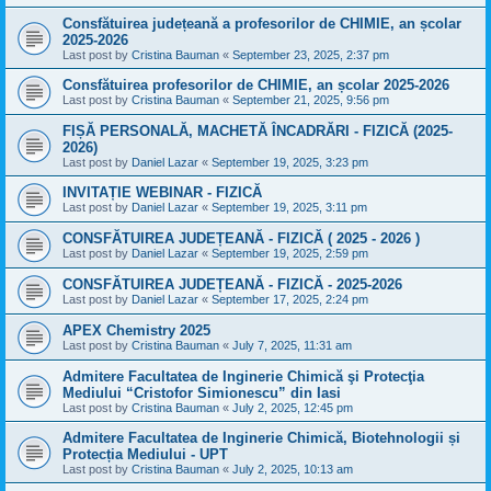
Consfătuirea județeană a profesorilor de CHIMIE, an școlar
2025-2026
Last post by
Cristina Bauman
«
September 23, 2025, 2:37 pm
Consfătuirea profesorilor de CHIMIE, an școlar 2025-2026
Last post by
Cristina Bauman
«
September 21, 2025, 9:56 pm
FIȘĂ PERSONALĂ, MACHETĂ ÎNCADRĂRI - FIZICĂ (2025-
2026)
Last post by
Daniel Lazar
«
September 19, 2025, 3:23 pm
INVITAȚIE WEBINAR - FIZICĂ
Last post by
Daniel Lazar
«
September 19, 2025, 3:11 pm
CONSFĂTUIREA JUDEȚEANĂ - FIZICĂ ( 2025 - 2026 )
Last post by
Daniel Lazar
«
September 19, 2025, 2:59 pm
CONSFĂTUIREA JUDEȚEANĂ - FIZICĂ - 2025-2026
Last post by
Daniel Lazar
«
September 17, 2025, 2:24 pm
APEX Chemistry 2025
Last post by
Cristina Bauman
«
July 7, 2025, 11:31 am
Admitere Facultatea de Inginerie Chimică şi Protecţia
Mediului “Cristofor Simionescu” din Iasi
Last post by
Cristina Bauman
«
July 2, 2025, 12:45 pm
Admitere Facultatea de Inginerie Chimică, Biotehnologii și
Protecția Mediului - UPT
Last post by
Cristina Bauman
«
July 2, 2025, 10:13 am