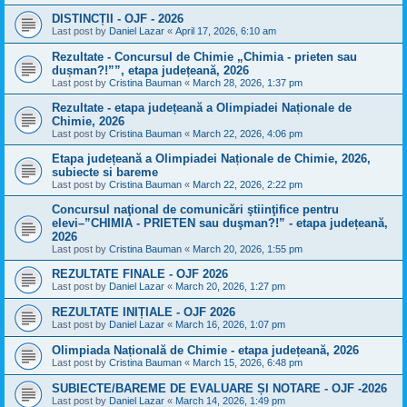
DISTINCȚII - OJF - 2026
Last post by
Daniel Lazar
«
April 17, 2026, 6:10 am
Rezultate - Concursul de Chimie „Chimia - prieten sau
dușman?!””, etapa județeană, 2026
Last post by
Cristina Bauman
«
March 28, 2026, 1:37 pm
Rezultate - etapa județeană a Olimpiadei Naționale de
Chimie, 2026
Last post by
Cristina Bauman
«
March 22, 2026, 4:06 pm
Etapa județeană a Olimpiadei Naționale de Chimie, 2026,
subiecte si bareme
Last post by
Cristina Bauman
«
March 22, 2026, 2:22 pm
Concursul naţional de comunicări ştiinţifice pentru
elevi–”CHIMIA - PRIETEN sau duşman?!” - etapa județeană,
2026
Last post by
Cristina Bauman
«
March 20, 2026, 1:55 pm
REZULTATE FINALE - OJF 2026
Last post by
Daniel Lazar
«
March 20, 2026, 1:27 pm
REZULTATE INIȚIALE - OJF 2026
Last post by
Daniel Lazar
«
March 16, 2026, 1:07 pm
Olimpiada Națională de Chimie - etapa județeană, 2026
Last post by
Cristina Bauman
«
March 15, 2026, 6:48 pm
SUBIECTE/BAREME DE EVALUARE ȘI NOTARE - OJF -2026
Last post by
Daniel Lazar
«
March 14, 2026, 1:49 pm