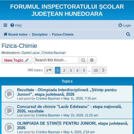
FORUMUL INSPECTORATULUI ŞCOLAR
JUDEŢEAN HUNEDOARA
FAQ
Login
S
Board index
Discipline
Fizica-Chimie
e
Fizica-Chimie
a
Moderators:
Daniel Lazar
,
Cristina Bauman
r
Search
Advanced search
New Topic
c
Page
1
of
20
1
2
3
4
5
20
Next
980 topics
h
…
Topics
Rezultate - Olimpiada Interdisciplinară „Științe pentru
Juniori”, etapa județeană, 2026
Last post by
Cristina Bauman
«
May 11, 2026, 7:35 pm
Concursul de chimie "Lazăr Edeleanu" - etapa naţională,
2026, rezultate
Last post by
Cristina Bauman
«
May 10, 2026, 11:25 am
OLIMPIADA DE ȘTIINȚE PENTRU JUNIORI, etapa județeană,
2026
Last post by
Cristina Bauman
«
May 4, 2026, 2:54 pm