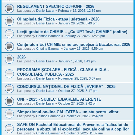
REGULAMENT SPECIFIC OJF/ONF - 2026
Last post by
Daniel Lazar
«
February 12, 2026, 12:59 pm
Olimpiada de Fizică - etapa județeană - 2026
Last post by
Daniel Lazar
«
January 29, 2026, 5:49 pm
Lecții gratuite de CHIMIE – „Cu UPT învăț CHIMIE” (online)
Last post by
Cristina Bauman
«
January 27, 2026, 12:25 pm
Conținuturi Ed) CHIMIE simulare județeană Bacalaureat 2026
Last post by
Cristina Bauman
«
January 15, 2026, 9:59 pm
2026
Last post by
Daniel Lazar
«
January 1, 2026, 1:49 pm
PROGRAME ȘCOLARE - FIZICĂ - CLASA A IX-A -
CONSULTARE PUBLICĂ - 2025
Last post by
Daniel Lazar
«
November 25, 2025, 3:07 pm
CONCURSUL NAȚIONAL DE FIZICĂ „EVRIKA” - 2025
Last post by
Daniel Lazar
«
October 27, 2025, 3:17 pm
ONF - 2025 - SUBIECTE/BAREME AFERENTE
Last post by
Daniel Lazar
«
October 27, 2025, 2:42 pm
Simpozionul on-line CALITATEA – un atu pentru viitor
Last post by
Cristina Bauman
«
October 21, 2025, 1:54 pm
SAFE ON-Pachetul Educational de Prevenire a Traficului de
persoane, a abuzului și exploatării sexuale online a copiilor
Last post by
Cristina Bauman
«
October 3, 2025, 11:37 am