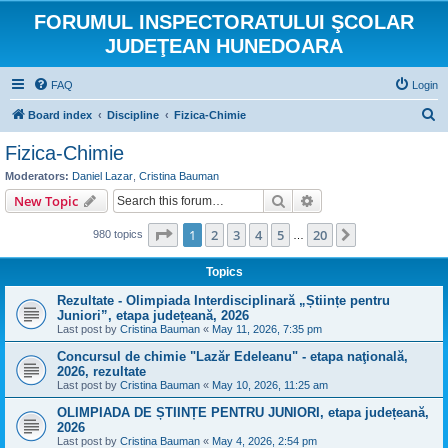
FORUMUL INSPECTORATULUI ŞCOLAR
JUDEŢEAN HUNEDOARA
FAQ
Login
S
Board index
Discipline
Fizica-Chimie
e
Fizica-Chimie
a
Moderators:
Daniel Lazar
,
Cristina Bauman
r
Search
Advanced search
New Topic
c
Page
1
of
20
1
2
3
4
5
20
Next
980 topics
h
…
Topics
Rezultate - Olimpiada Interdisciplinară „Științe pentru
Juniori”, etapa județeană, 2026
Last post by
Cristina Bauman
«
May 11, 2026, 7:35 pm
Concursul de chimie "Lazăr Edeleanu" - etapa naţională,
2026, rezultate
Last post by
Cristina Bauman
«
May 10, 2026, 11:25 am
OLIMPIADA DE ȘTIINȚE PENTRU JUNIORI, etapa județeană,
2026
Last post by
Cristina Bauman
«
May 4, 2026, 2:54 pm