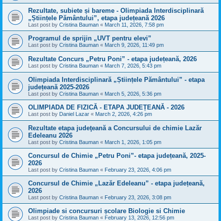
Rezultate, subiete și bareme - Olimpiada Interdisciplinară
„Științele Pământului”, etapa județeană 2026
Last post by
Cristina Bauman
«
March 11, 2026, 7:58 pm
Programul de sprijin „UVT pentru elevi”
Last post by
Cristina Bauman
«
March 9, 2026, 11:49 pm
Rezultate Concurs „Petru Poni” - etapa județeană, 2026
Last post by
Cristina Bauman
«
March 7, 2026, 5:43 pm
Olimpiada Interdisciplinară „Științele Pământului” - etapa
județeană 2025-2026
Last post by
Cristina Bauman
«
March 5, 2026, 5:36 pm
OLIMPIADA DE FIZICĂ - ETAPA JUDEȚEANĂ - 2026
Last post by
Daniel Lazar
«
March 2, 2026, 4:26 pm
Rezultate etapa judeţeană a Concursului de chimie Lazăr
Edeleanu 2026
Last post by
Cristina Bauman
«
March 1, 2026, 1:05 pm
Concursul de Chimie „Petru Poni”- etapa județeană, 2025-
2026
Last post by
Cristina Bauman
«
February 23, 2026, 4:06 pm
Concursul de Chimie „Lazăr Edeleanu” - etapa județeană,
2026
Last post by
Cristina Bauman
«
February 23, 2026, 3:08 pm
Olimpiade si concursuri școlare Biologie si Chimie
Last post by
Cristina Bauman
«
February 13, 2026, 12:56 pm