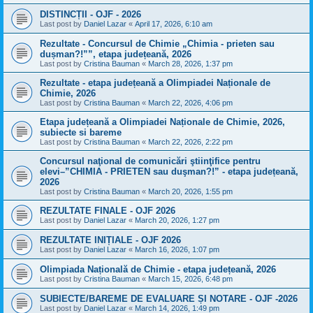
DISTINCȚII - OJF - 2026
Last post by
Daniel Lazar
«
April 17, 2026, 6:10 am
Rezultate - Concursul de Chimie „Chimia - prieten sau
dușman?!””, etapa județeană, 2026
Last post by
Cristina Bauman
«
March 28, 2026, 1:37 pm
Rezultate - etapa județeană a Olimpiadei Naționale de
Chimie, 2026
Last post by
Cristina Bauman
«
March 22, 2026, 4:06 pm
Etapa județeană a Olimpiadei Naționale de Chimie, 2026,
subiecte si bareme
Last post by
Cristina Bauman
«
March 22, 2026, 2:22 pm
Concursul naţional de comunicări ştiinţifice pentru
elevi–”CHIMIA - PRIETEN sau duşman?!” - etapa județeană,
2026
Last post by
Cristina Bauman
«
March 20, 2026, 1:55 pm
REZULTATE FINALE - OJF 2026
Last post by
Daniel Lazar
«
March 20, 2026, 1:27 pm
REZULTATE INIȚIALE - OJF 2026
Last post by
Daniel Lazar
«
March 16, 2026, 1:07 pm
Olimpiada Națională de Chimie - etapa județeană, 2026
Last post by
Cristina Bauman
«
March 15, 2026, 6:48 pm
SUBIECTE/BAREME DE EVALUARE ȘI NOTARE - OJF -2026
Last post by
Daniel Lazar
«
March 14, 2026, 1:49 pm