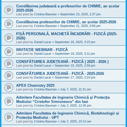
Consfătuirea județeană a profesorilor de CHIMIE, an școlar
2025-2026
Last post by
Cristina Bauman
«
September 23, 2025, 2:37 pm
Consfătuirea profesorilor de CHIMIE, an școlar 2025-2026
Last post by
Cristina Bauman
«
September 21, 2025, 9:56 pm
FIȘĂ PERSONALĂ, MACHETĂ ÎNCADRĂRI - FIZICĂ (2025-
2026)
Last post by
Daniel Lazar
«
September 19, 2025, 3:23 pm
INVITAȚIE WEBINAR - FIZICĂ
Last post by
Daniel Lazar
«
September 19, 2025, 3:11 pm
CONSFĂTUIREA JUDEȚEANĂ - FIZICĂ ( 2025 - 2026 )
Last post by
Daniel Lazar
«
September 19, 2025, 2:59 pm
CONSFĂTUIREA JUDEȚEANĂ - FIZICĂ - 2025-2026
Last post by
Daniel Lazar
«
September 17, 2025, 2:24 pm
APEX Chemistry 2025
Last post by
Cristina Bauman
«
July 7, 2025, 11:31 am
Admitere Facultatea de Inginerie Chimică şi Protecţia
Mediului “Cristofor Simionescu” din Iasi
Last post by
Cristina Bauman
«
July 2, 2025, 12:45 pm
Admitere Facultatea de Inginerie Chimică, Biotehnologii și
Protecția Mediului - UPT
Last post by
Cristina Bauman
«
July 2, 2025, 10:13 am