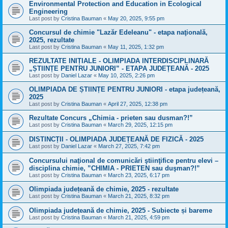
Environmental Protection and Education in Ecological
Engineering
Last post by
Cristina Bauman
«
May 20, 2025, 9:55 pm
Concursul de chimie "Lazăr Edeleanu" - etapa naţională,
2025, rezultate
Last post by
Cristina Bauman
«
May 11, 2025, 1:32 pm
REZULTATE INIȚIALE - OLIMPIADA INTERDISCIPLINARĂ
„ȘTIINȚE PENTRU JUNIORI” - ETAPA JUDEȚEANĂ - 2025
Last post by
Daniel Lazar
«
May 10, 2025, 2:26 pm
OLIMPIADA DE ȘTIINȚE PENTRU JUNIORI - etapa județeană,
2025
Last post by
Cristina Bauman
«
April 27, 2025, 12:38 pm
Rezultate Concurs „Chimia - prieten sau dusman?!”
Last post by
Cristina Bauman
«
March 29, 2025, 12:15 pm
DISTINCȚII - OLIMPIADA JUDEȚEANĂ DE FIZICĂ - 2025
Last post by
Daniel Lazar
«
March 27, 2025, 7:42 pm
Concursului naţional de comunicări ştiinţifice pentru elevi –
disciplina chimie, ”CHIMIA - PRIETEN sau duşman?!”
Last post by
Cristina Bauman
«
March 23, 2025, 6:17 pm
Olimpiada județeană de chimie, 2025 - rezultate
Last post by
Cristina Bauman
«
March 21, 2025, 8:32 pm
Olimpiada județeană de chimie, 2025 - Subiecte și bareme
Last post by
Cristina Bauman
«
March 21, 2025, 4:59 pm