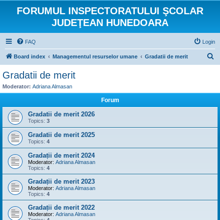
FORUMUL INSPECTORATULUI ŞCOLAR
JUDEŢEAN HUNEDOARA
FAQ
Login
S
Board index
Managementul resurselor umane
Gradatii de merit
e
Gradatii de merit
a
Moderator:
Adriana Almasan
r
Forum
c
Gradatii de merit 2026
h
Topics:
3
Gradatii de merit 2025
Topics:
4
Gradații de merit 2024
Moderator:
Adriana Almasan
Topics:
4
Gradații de merit 2023
Moderator:
Adriana Almasan
Topics:
4
Gradații de merit 2022
Moderator:
Adriana Almasan
Topics:
4