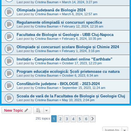
Last post by
Cristina Bauman
«
March 14, 2024, 3:27 pm
Olimpiada județeană de Biologie 2024
Last post by
Cristina Bauman
«
March 6, 2024, 12:57 am
Regulamente olimpiadă si concursuri specifice
Last post by
Cristina Bauman
«
February 12, 2024, 12:16 am
Facultatea de Biologie si Geologie - UBB Cluj-Napoca
Last post by
Cristina Bauman
«
February 6, 2024, 10:35 pm
Olimpiade și concursuri școlare Biologie și Chimie 2024
Last post by
Cristina Bauman
«
February 1, 2024, 3:16 pm
Invitație - Campionat de dezbateri online “Earthbate”
Last post by
Cristina Bauman
«
October 17, 2023, 12:23 pm
Program educație ecologică: Școli prietenoase cu natura
Last post by
Cristina Bauman
«
October 6, 2023, 6:34 am
Consfătuirile județene - BIOLOGIE - 2023-2024
Last post by
Cristina Bauman
«
September 15, 2023, 11:24 am
Școala de vară de la Facultatea de Biologie şi Geologie Cluj
Last post by
Cristina Bauman
«
May 10, 2023, 2:04 pm
New Topic
1
2
3
4
5
6
Next
291 topics
Jump to