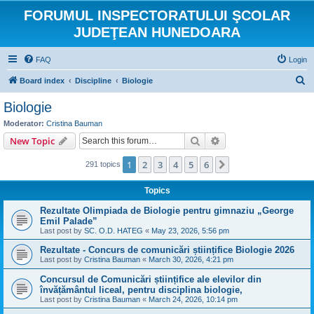
FORUMUL INSPECTORATULUI ŞCOLAR
JUDEŢEAN HUNEDOARA
FAQ
Login
S
Board index
Discipline
Biologie
e
Biologie
a
Moderator:
Cristina Bauman
r
Search
Advanced search
New Topic
c
1
2
3
4
5
6
Next
291 topics
h
Topics
Rezultate Olimpiada de Biologie pentru gimnaziu „George
Emil Palade”
Last post by
SC. O.D. HATEG
«
May 23, 2026, 5:56 pm
Rezultate - Concurs de comunicări științifice Biologie 2026
Last post by
Cristina Bauman
«
March 30, 2026, 4:21 pm
Concursul de Comunicări științifice ale elevilor din
învățământul liceal, pentru disciplina biologie,
Last post by
Cristina Bauman
«
March 24, 2026, 10:14 pm