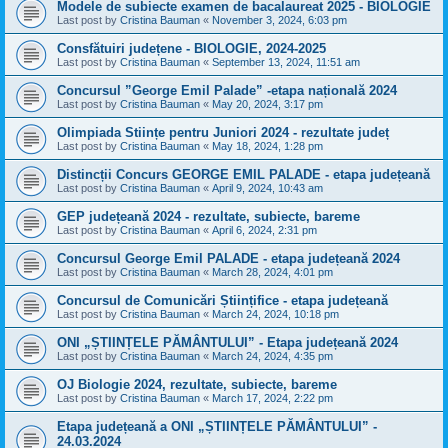
Modele de subiecte examen de bacalaureat 2025 - BIOLOGIE
Last post by
Cristina Bauman
«
November 3, 2024, 6:03 pm
Consfătuiri județene - BIOLOGIE, 2024-2025
Last post by
Cristina Bauman
«
September 13, 2024, 11:51 am
Concursul ”George Emil Palade” -etapa națională 2024
Last post by
Cristina Bauman
«
May 20, 2024, 3:17 pm
Olimpiada Stiințe pentru Juniori 2024 - rezultate județ
Last post by
Cristina Bauman
«
May 18, 2024, 1:28 pm
Distincții Concurs GEORGE EMIL PALADE - etapa județeană
Last post by
Cristina Bauman
«
April 9, 2024, 10:43 am
GEP județeană 2024 - rezultate, subiecte, bareme
Last post by
Cristina Bauman
«
April 6, 2024, 2:31 pm
Concursul George Emil PALADE - etapa județeană 2024
Last post by
Cristina Bauman
«
March 28, 2024, 4:01 pm
Concursul de Comunicări Științifice - etapa județeană
Last post by
Cristina Bauman
«
March 24, 2024, 10:18 pm
ONI „ȘTIINȚELE PĂMÂNTULUI” - Etapa județeană 2024
Last post by
Cristina Bauman
«
March 24, 2024, 4:35 pm
OJ Biologie 2024, rezultate, subiecte, bareme
Last post by
Cristina Bauman
«
March 17, 2024, 2:22 pm
Etapa județeană a ONI „ȘTIINȚELE PĂMÂNTULUI” -
24.03.2024