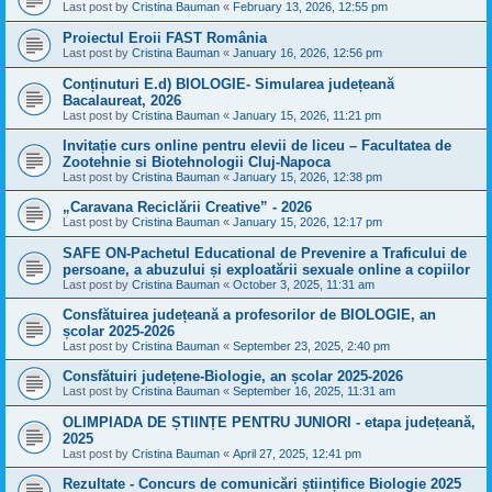
Last post by
Cristina Bauman
«
February 13, 2026, 12:55 pm
Proiectul Eroii FAST România
Last post by
Cristina Bauman
«
January 16, 2026, 12:56 pm
Conținuturi E.d) BIOLOGIE- Simularea județeană
Bacalaureat, 2026
Last post by
Cristina Bauman
«
January 15, 2026, 11:21 pm
Invitație curs online pentru elevii de liceu – Facultatea de
Zootehnie si Biotehnologii Cluj-Napoca
Last post by
Cristina Bauman
«
January 15, 2026, 12:38 pm
„Caravana Reciclării Creative” - 2026
Last post by
Cristina Bauman
«
January 15, 2026, 12:17 pm
SAFE ON-Pachetul Educational de Prevenire a Traficului de
persoane, a abuzului și exploatării sexuale online a copiilor
Last post by
Cristina Bauman
«
October 3, 2025, 11:31 am
Consfătuirea județeană a profesorilor de BIOLOGIE, an
școlar 2025-2026
Last post by
Cristina Bauman
«
September 23, 2025, 2:40 pm
Consfătuiri județene-Biologie, an școlar 2025-2026
Last post by
Cristina Bauman
«
September 16, 2025, 11:31 am
OLIMPIADA DE ȘTIINȚE PENTRU JUNIORI - etapa județeană,
2025
Last post by
Cristina Bauman
«
April 27, 2025, 12:41 pm
Rezultate - Concurs de comunicări științifice Biologie 2025