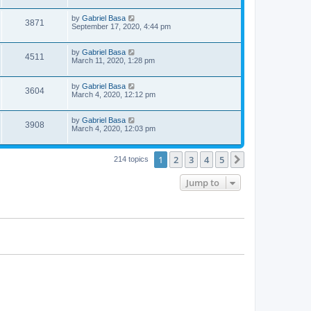
s
i
w
t
t
p
L
by
Gabriel Basa
V
3871
e
o
s
a
September 17, 2020, 4:44 pm
s
s
i
w
t
t
p
L
by
Gabriel Basa
V
4511
e
o
s
a
March 11, 2020, 1:28 pm
s
s
i
w
t
t
p
L
by
Gabriel Basa
V
3604
e
o
s
a
March 4, 2020, 12:12 pm
s
s
i
w
t
t
p
L
by
Gabriel Basa
V
3908
e
o
s
a
March 4, 2020, 12:03 pm
s
s
i
w
t
t
p
1
2
3
4
5
Next
214 topics
e
o
s
s
w
t
Jump to
s