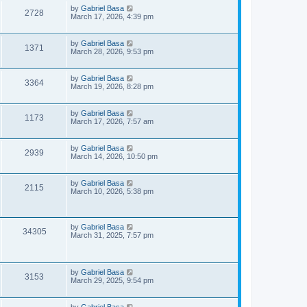
p
L
by
Gabriel Basa
V
2728
e
s
o
a
March 17, 2026, 4:39 pm
s
s
i
w
t
t
p
L
by
Gabriel Basa
V
1371
e
s
o
a
March 28, 2026, 9:53 pm
s
s
i
w
t
t
p
L
by
Gabriel Basa
V
3364
e
s
o
a
March 19, 2026, 8:28 pm
s
s
i
w
t
t
p
L
by
Gabriel Basa
V
1173
e
s
o
a
March 17, 2026, 7:57 am
s
s
i
w
t
t
p
L
by
Gabriel Basa
V
2939
e
s
o
a
March 14, 2026, 10:50 pm
s
s
i
w
t
t
p
L
by
Gabriel Basa
V
2115
e
s
o
a
March 10, 2026, 5:38 pm
s
s
i
w
t
t
p
e
s
o
L
by
Gabriel Basa
V
34305
s
a
March 31, 2025, 7:57 pm
w
t
s
i
t
s
p
e
o
L
by
Gabriel Basa
V
s
3153
a
March 29, 2025, 9:54 pm
w
t
s
i
t
s
p
L