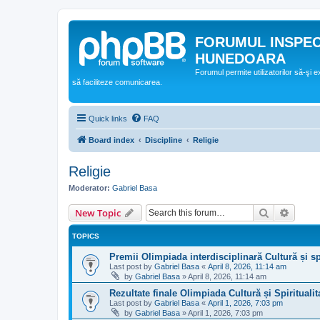
FORUMUL INSPE
HUNEDOARA
Forumul permite utilizatorilor să-şi 
să faciliteze comunicarea.
Quick links
FAQ
Board index
Discipline
Religie
Religie
Moderator:
Gabriel Basa
Search
Advanc
New Topic
TOPICS
Premii Olimpiada interdisciplinară Cultură și s
Last post by
Gabriel Basa
«
April 8, 2026, 11:14 am
by
Gabriel Basa
»
April 8, 2026, 11:14 am
Rezultate finale Olimpiada Cultură și Spirituali
Last post by
Gabriel Basa
«
April 1, 2026, 7:03 pm
by
Gabriel Basa
»
April 1, 2026, 7:03 pm