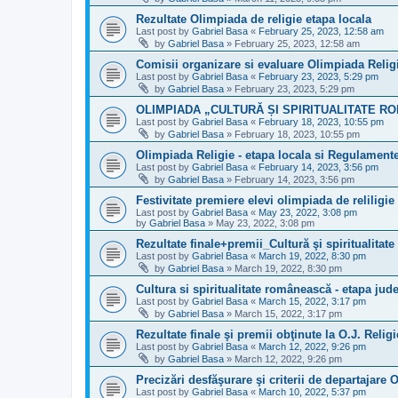
Rezultate Olimpiada de religie etapa locala
Last post by
Gabriel Basa
«
February 25, 2023, 12:58 am
by
Gabriel Basa
»
February 25, 2023, 12:58 am
Comisii organizare si evaluare Olimpiada Religi
Last post by
Gabriel Basa
«
February 23, 2023, 5:29 pm
by
Gabriel Basa
»
February 23, 2023, 5:29 pm
OLIMPIADA „CULTURĂ ȘI SPIRITUALITATE 
Last post by
Gabriel Basa
«
February 18, 2023, 10:55 pm
by
Gabriel Basa
»
February 18, 2023, 10:55 pm
Olimpiada Religie - etapa locala si Regulamente
Last post by
Gabriel Basa
«
February 14, 2023, 3:56 pm
by
Gabriel Basa
»
February 14, 2023, 3:56 pm
Festivitate premiere elevi olimpiada de reliligie
Last post by
Gabriel Basa
«
May 23, 2022, 3:08 pm
by
Gabriel Basa
»
May 23, 2022, 3:08 pm
Rezultate finale+premii_Cultură şi spiritualita
Last post by
Gabriel Basa
«
March 19, 2022, 8:30 pm
by
Gabriel Basa
»
March 19, 2022, 8:30 pm
Cultura si spiritualitate românească - etapa jud
Last post by
Gabriel Basa
«
March 15, 2022, 3:17 pm
by
Gabriel Basa
»
March 15, 2022, 3:17 pm
Rezultate finale şi premii obţinute la O.J. Religi
Last post by
Gabriel Basa
«
March 12, 2022, 9:26 pm
by
Gabriel Basa
»
March 12, 2022, 9:26 pm
Precizări desfăşurare şi criterii de departajare O
Last post by
Gabriel Basa
«
March 10, 2022, 5:37 pm