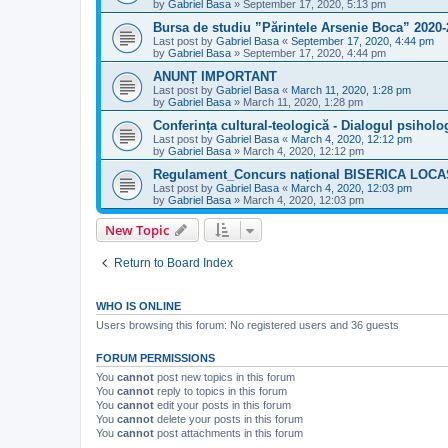
by
Gabriel Basa
»
September 17, 2020, 5:13 pm
Bursa de studiu ”Părintele Arsenie Boca” 2020
Last post by
Gabriel Basa
«
September 17, 2020, 4:44 pm
by
Gabriel Basa
»
September 17, 2020, 4:44 pm
ANUNȚ IMPORTANT
Last post by
Gabriel Basa
«
March 11, 2020, 1:28 pm
by
Gabriel Basa
»
March 11, 2020, 1:28 pm
Conferința cultural-teologică - Dialogul psiholog
Last post by
Gabriel Basa
«
March 4, 2020, 12:12 pm
by
Gabriel Basa
»
March 4, 2020, 12:12 pm
Regulament_Concurs național BISERICA LOC
Last post by
Gabriel Basa
«
March 4, 2020, 12:03 pm
by
Gabriel Basa
»
March 4, 2020, 12:03 pm
New Topic
Return to Board Index
WHO IS ONLINE
Users browsing this forum: No registered users and 36 guests
FORUM PERMISSIONS
You
cannot
post new topics in this forum
You
cannot
reply to topics in this forum
You
cannot
edit your posts in this forum
You
cannot
delete your posts in this forum
You
cannot
post attachments in this forum