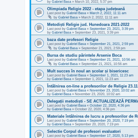
by
Gabriel Basa
»
March 10, 2022, 5:37 pm
Olimpiada Religie 2022 - etapa județeană
Last post by
Gabriel Basa
«
March 2, 2022, 11:11 am
by
Gabriel Basa
»
March 2, 2022, 11:11 am
Metodiști Religie jud. Hunedoara 2021-2022
Last post by
Gabriel Basa
«
September 23, 2021, 3:39 pm
by
Gabriel Basa
»
September 23, 2021, 3:39 pm
baza date profesori Religie
Last post by
Gabriel Basa
«
September 21, 2021, 2:59 pm
by
Gabriel Basa
»
September 21, 2021, 2:59 pm
Bursa de studiu părintele Arsenie Boca
Last post by
Gabriel Basa
«
September 21, 2021, 10:56 am
by
Gabriel Basa
»
September 21, 2021, 10:56 am
Mult succes în noul an școlar și bisericesc
Last post by
Gabriel Basa
«
September 1, 2021, 11:23 am
by
Gabriel Basa
»
September 1, 2021, 11:23 am
Întâlnirea on-line a profesorilor de Religie 23.1
Last post by
Gabriel Basa
«
November 23, 2020, 10:02 am
by
Gabriel Basa
»
November 23, 2020, 10:02 am
Delegații metodiști - SE ACTUALIZEAZĂ PER
Last post by
Gabriel Basa
«
October 22, 2020, 4:36 pm
by
Gabriel Basa
»
October 22, 2020, 4:36 pm
Materiale întâlnirea de lucru a profesorilor de R
Last post by
Gabriel Basa
«
September 20, 2020, 7:19 pm
by
Gabriel Basa
»
September 20, 2020, 7:19 pm
Selectie Corpul de profesori evaluatori
Last post by
Gabriel Basa
«
September 17, 2020, 5:13 pm