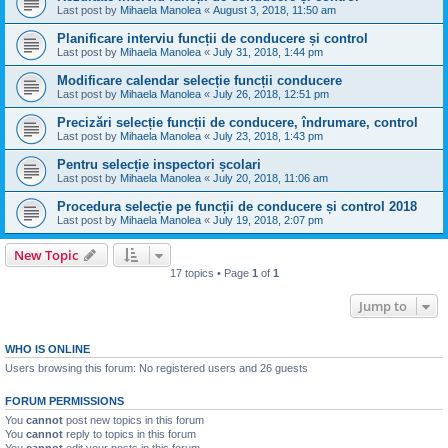
Last post by
Mihaela Manolea
«
August 3, 2018, 11:50 am
Planificare interviu funcții de conducere și control
Last post by
Mihaela Manolea
«
July 31, 2018, 1:44 pm
Modificare calendar selecție funcții conducere
Last post by
Mihaela Manolea
«
July 26, 2018, 12:51 pm
Precizări selecție funcții de conducere, îndrumare, control
Last post by
Mihaela Manolea
«
July 23, 2018, 1:43 pm
Pentru selecție inspectori școlari
Last post by
Mihaela Manolea
«
July 20, 2018, 11:06 am
Procedura selecție pe funcții de conducere și control 2018
Last post by
Mihaela Manolea
«
July 19, 2018, 2:07 pm
New Topic
17 topics • Page
1
of
1
Jump to
WHO IS ONLINE
Users browsing this forum: No registered users and 26 guests
FORUM PERMISSIONS
You
cannot
post new topics in this forum
You
cannot
reply to topics in this forum
You
cannot
edit your posts in this forum