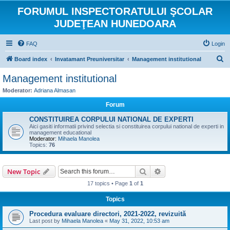
FORUMUL INSPECTORATULUI ŞCOLAR
JUDEŢEAN HUNEDOARA
FAQ
Login
S
Board index
Invatamant Preuniversitar
Management institutional
e
Management institutional
a
Moderator:
Adriana Almasan
r
Forum
c
CONSTITUIREA CORPULUI NATIONAL DE EXPERTI
h
Aici gasiti informatii privind selectia si constituirea corpului national de experti in
management educational
Moderator:
Mihaela Manolea
Topics:
76
Search
Advanced search
New Topic
17 topics • Page
1
of
1
Topics
Procedura evaluare directori, 2021-2022, revizuită
Last post by
Mihaela Manolea
«
May 31, 2022, 10:53 am