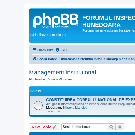
FORUMUL INSPE
HUNEDOARA
Forumul permite utilizatorilor să-şi 
să faciliteze comunicarea.
Quick links
FAQ
Board index
Invatamant Preuniversitar
Management insti
Management institutional
Moderator:
Adriana Almasan
FORUM
CONSTITUIREA CORPULUI NATIONAL DE EXP
Aici gasiti informatii privind selectia si constituirea corpului
Moderator:
Mihaela Manolea
Topics:
76
Search
Advanc
New Topic