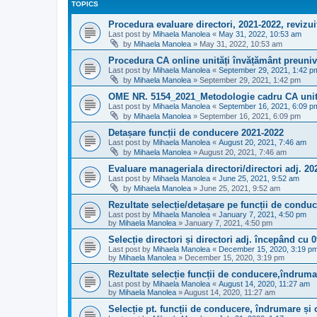
TOPICS
Procedura evaluare directori, 2021-2022, revizui
Last post by
Mihaela Manolea
«
May 31, 2022, 10:53 am
by
Mihaela Manolea
»
May 31, 2022, 10:53 am
Procedura CA online unități învățământ preuniv
Last post by
Mihaela Manolea
«
September 29, 2021, 1:42 p
by
Mihaela Manolea
»
September 29, 2021, 1:42 pm
OME NR. 5154_2021_Metodologie cadru CA unit
Last post by
Mihaela Manolea
«
September 16, 2021, 6:09 p
by
Mihaela Manolea
»
September 16, 2021, 6:09 pm
Detașare funcții de conducere 2021-2022
Last post by
Mihaela Manolea
«
August 20, 2021, 7:46 am
by
Mihaela Manolea
»
August 20, 2021, 7:46 am
Evaluare manageriala directori/directori adj. 20
Last post by
Mihaela Manolea
«
June 25, 2021, 9:52 am
by
Mihaela Manolea
»
June 25, 2021, 9:52 am
Rezultate selecție/detașare pe funcții de condu
Last post by
Mihaela Manolea
«
January 7, 2021, 4:50 pm
by
Mihaela Manolea
»
January 7, 2021, 4:50 pm
Selecție directori și directori adj. începând cu 
Last post by
Mihaela Manolea
«
December 15, 2020, 3:19 p
by
Mihaela Manolea
»
December 15, 2020, 3:19 pm
Rezultate selecție funcții de conducere,îndruma
Last post by
Mihaela Manolea
«
August 14, 2020, 11:27 am
by
Mihaela Manolea
»
August 14, 2020, 11:27 am
Selecție pt. funcții de conducere, îndrumare și 