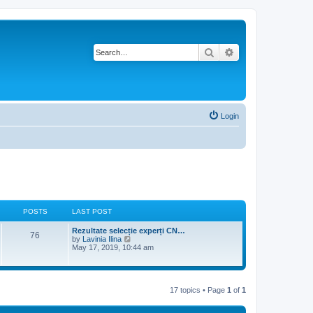
Search
Advanced search
Login
POSTS
LAST POST
L
Rezultate selecție experți CN…
P
76
a
V
by
Lavinia Ilina
s
i
May 17, 2019, 10:44 am
o
t
e
p
w
s
o
t
s
h
t
t
e
17 topics • Page
1
of
1
l
a
s