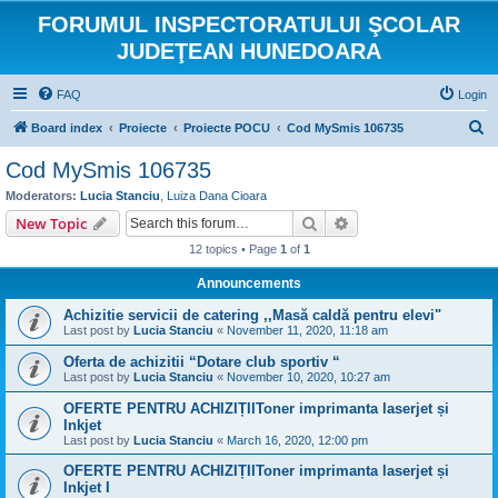
FORUMUL INSPECTORATULUI ŞCOLAR
JUDEŢEAN HUNEDOARA
FAQ
Login
S
Board index
Proiecte
Proiecte POCU
Cod MySmis 106735
e
Cod MySmis 106735
a
Moderators:
Lucia Stanciu
,
Luiza Dana Cioara
r
Search
Advanced search
New Topic
c
12 topics • Page
1
of
1
h
Announcements
Achizitie servicii de catering ,,Masă caldă pentru elevi"
Last post by
Lucia Stanciu
«
November 11, 2020, 11:18 am
Oferta de achizitii “Dotare club sportiv “
Last post by
Lucia Stanciu
«
November 10, 2020, 10:27 am
OFERTE PENTRU ACHIZIȚIIToner imprimanta laserjet și
Inkjet
Last post by
Lucia Stanciu
«
March 16, 2020, 12:00 pm
OFERTE PENTRU ACHIZIȚIIToner imprimanta laserjet și
Inkjet I