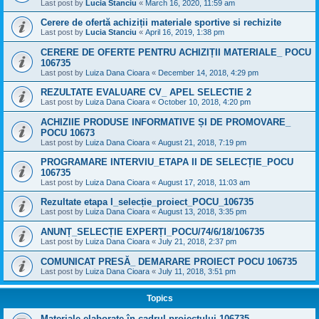
Last post by
Lucia Stanciu
«
March 16, 2020, 11:59 am
Cerere de ofertă achiziții materiale sportive si rechizite
Last post by
Lucia Stanciu
«
April 16, 2019, 1:38 pm
CERERE DE OFERTE PENTRU ACHIZIȚII MATERIALE_ POCU
106735
Last post by
Luiza Dana Cioara
«
December 14, 2018, 4:29 pm
REZULTATE EVALUARE CV_ APEL SELECTIE 2
Last post by
Luiza Dana Cioara
«
October 10, 2018, 4:20 pm
ACHIZIIE PRODUSE INFORMATIVE ȘI DE PROMOVARE_
POCU 10673
Last post by
Luiza Dana Cioara
«
August 21, 2018, 7:19 pm
PROGRAMARE INTERVIU_ETAPA II DE SELECȚIE_POCU
106735
Last post by
Luiza Dana Cioara
«
August 17, 2018, 11:03 am
Rezultate etapa I_selecție_proiect_POCU_106735
Last post by
Luiza Dana Cioara
«
August 13, 2018, 3:35 pm
ANUNȚ_SELECȚIE EXPERȚI_POCU/74/6/18/106735
Last post by
Luiza Dana Cioara
«
July 21, 2018, 2:37 pm
COMUNICAT PRESĂ_ DEMARARE PROIECT POCU 106735
Last post by
Luiza Dana Cioara
«
July 11, 2018, 3:51 pm
Topics
Materiale elaborate în cadrul proiectului 106735