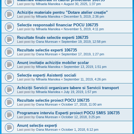
Last post by
Mihaela Manolea
«
August 30, 2025, 1:37 pm
Achiziție materiale pentru ”Dotare atelier creație”
Last post by
Mihaela Manolea
«
December 5, 2019, 2:36 pm
Selecție responsabil financiar POCU 106735
Last post by
Mihaela Manolea
«
November 5, 2019, 4:11 pm
Rezultate finale selectie experti 106735
Last post by
Oana Muresan
«
September 19, 2019, 12:58 pm
Rezultate selectie experti 106735
Last post by
Oana Muresan
«
September 17, 2019, 1:27 pm
Anunț invitație achiziție mobiler școlar
Last post by
Mihaela Manolea
«
September 13, 2019, 1:51 pm
Selecție experți Asistenți sociali
Last post by
Mihaela Manolea
«
September 11, 2019, 4:26 pm
Achiziții Servicii organizare tabere si Servicii transport
Last post by
Mihaela Manolea
«
July 19, 2019, 1:57 pm
Rezultate selectie proiect POCU 106735
Last post by
Oana Muresan
«
October 17, 2018, 11:00 am
Programare interviu Experți proiect POCU SMIS 106735
Last post by
Oana Muresan
«
October 12, 2018, 3:25 pm
Anunț selecție experți
Last post by
Oana Muresan
«
October 1, 2018, 6:12 pm