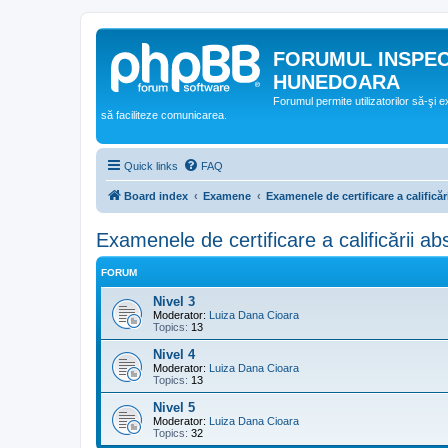
FORUMUL INSPE
HUNEDOARA
Forumul permite utilizatorilor să-şi 
să faciliteze comunicarea.
Quick links
FAQ
Board index
Examene
Examenele de certificare a calificăr
Examenele de certificare a calificării abs
FORUM
Nivel 3
Moderator:
Luiza Dana Cioara
Topics:
13
Nivel 4
Moderator:
Luiza Dana Cioara
Topics:
13
Nivel 5
Moderator:
Luiza Dana Cioara
Topics:
32