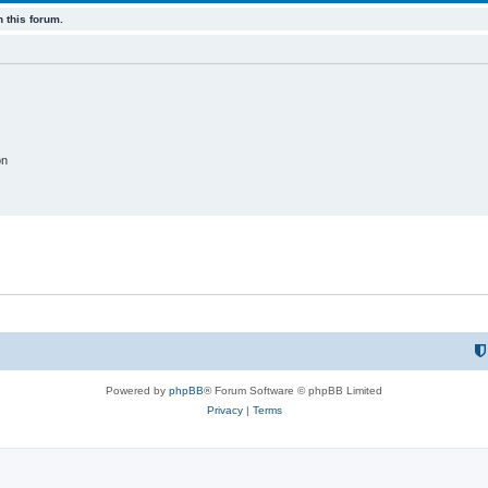
c
p
 this forum.
s
i
c
s
on
Powered by
phpBB
® Forum Software © phpBB Limited
Privacy
|
Terms