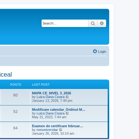
Search
Advanced search
Login
iceal
POSTS
LAST POST
L
MAPA CE_NIVEL 3_2026
P
60
a
V
by
Luiza Dana Cioara
s
i
January 13, 2026, 7:40 pm
o
t
e
p
w
L
Modificare calendar_Ordinul M…
s
P
52
o
t
a
V
by
Luiza Dana Cioara
s
h
s
i
May 31, 2023, 7:44 am
t
t
e
o
t
e
l
p
w
L
Examen de certificare februar…
a
s
s
P
64
o
t
a
V
by
nonuniversitar
t
s
h
s
i
January 26, 2026, 10:14 am
e
t
t
e
o
t
e
s
l