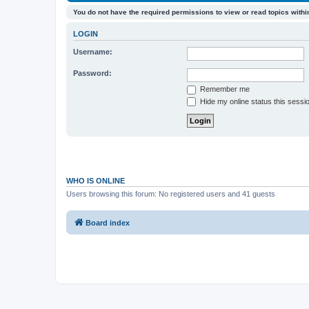
You do not have the required permissions to view or read topics within
LOGIN
Username:
Password:
Remember me
Hide my online status this sessi
WHO IS ONLINE
Users browsing this forum: No registered users and 41 guests
Board index