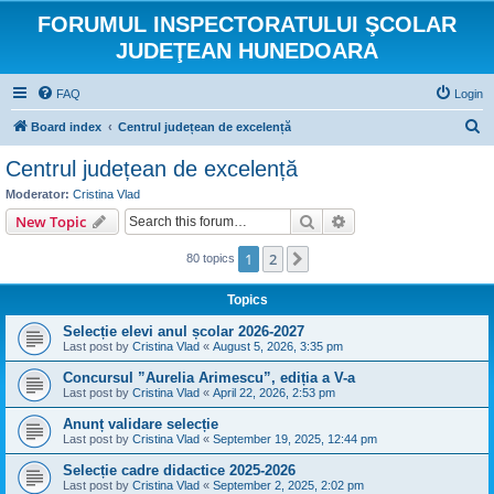
FORUMUL INSPECTORATULUI ŞCOLAR
JUDEŢEAN HUNEDOARA
FAQ
Login
S
Board index
Centrul județean de excelență
e
Centrul județean de excelență
a
Moderator:
Cristina Vlad
r
Search
Advanced search
New Topic
c
1
2
Next
80 topics
h
Topics
Selecție elevi anul școlar 2026-2027
Last post by
Cristina Vlad
«
August 5, 2026, 3:35 pm
Concursul ”Aurelia Arimescu”, ediția a V-a
Last post by
Cristina Vlad
«
April 22, 2026, 2:53 pm
Anunț validare selecție
Last post by
Cristina Vlad
«
September 19, 2025, 12:44 pm
Selecție cadre didactice 2025-2026
Last post by
Cristina Vlad
«
September 2, 2025, 2:02 pm