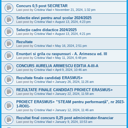
Concurs 0,5 post SECRETAR
Last post by
Cristina Vlad
«
November 21, 2024, 1:32 pm
Selectie elevi pentru anul școlar 2024/2025
Last post by
Cristina Vlad
«
August 13, 2024, 4:23 pm
Selecție cadre didactice 2024/2025
Last post by
Cristina Vlad
«
August 13, 2024, 4:21 pm
Rezultate
Last post by
Cristina Vlad
«
May 16, 2024, 2:51 pm
Enunțuri si grila cu raspunsuri - A. Arimescu ed. III
Last post by
Cristina Vlad
«
May 11, 2024, 6:48 pm
CONCURS AURELIA ARIMESCU EDITIA A-III-A
Last post by
Cristina Vlad
«
April 9, 2024, 10:46 am
Rezultate finale candidați ERASMUS+
Last post by
Cristina Vlad
«
January 26, 2024, 11:26 am
REZULTATE FINALE CANDIDAȚI PROIECT ERASMUS+
Last post by
Cristina Vlad
«
January 22, 2024, 11:58 am
PROIECT ERASMUS+ ”STEAM pentru performanță”, nr 2023-
1-RO01-
Last post by
Cristina Vlad
«
January 12, 2024, 11:46 am
Rezultat final concurs 0,25 post administrator-financiar
Last post by
Cristina Vlad
«
January 9, 2024, 10:53 am