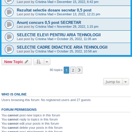
Last post by
Cristina Vlad
«
December 15, 2022, 6:42 pm
Rezultat selectie dosare secretar 0,5 post
Last post by
Cristina Vlad
«
December 13, 2022, 12:21 pm
Anunț concurs 0,5 post SECRETAR
Last post by
Cristina Vlad
«
November 28, 2022, 1:15 pm
SELECȚIE ELEVI PENTRU ARIA TEHNOLOGII
Last post by
Cristina Vlad
«
October 25, 2022, 11:05 am
SELECȚIE CADRE DIDACTICE ARIA TEHNOLOGII
Last post by
Cristina Vlad
«
October 25, 2022, 10:58 am
New Topic
1
2
Next
80 topics
Jump to
WHO IS ONLINE
Users browsing this forum: No registered users and 27 guests
FORUM PERMISSIONS
You
cannot
post new topics in this forum
You
cannot
reply to topics in this forum
You
cannot
edit your posts in this forum
You
cannot
delete your posts in this forum
You
cannot
post attachments in this forum