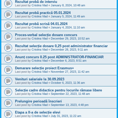
Rezultat probă de interviu
Last post by
Cristina Vlad
«
January 8, 2024, 10:48 am
Rezultat probă practică 05.01.2024
Last post by
Cristina Vlad
«
January 5, 2024, 11:49 am
Rezultat probă scrisă 04.01.2024
Last post by
Cristina Vlad
«
January 4, 2024, 11:10 am
Proces-verbal selecție dosare concurs
Last post by
Cristina Vlad
«
December 29, 2023, 10:52 am
Rezultat selecție dosare 0,25 post administrator financiar
Last post by
Cristina Vlad
«
December 28, 2023, 9:11 am
Anunț concurs 0.25 post ADMINISTRATOR-FINANCIAR
Last post by
Cristina Vlad
«
December 6, 2023, 8:51 am
Demarare selecție proiect Erasmus+
Last post by
Cristina Vlad
«
November 27, 2023, 11:42 am
Venituri salariale la 30.09.2023
Last post by
Cristina Vlad
«
October 6, 2023, 11:36 am
Selecție cadre didactice pentru locurile rămase libere
Last post by
Cristina Vlad
«
September 22, 2023, 11:48 am
Prelungire perioadă înscrieri
Last post by
Cristina Vlad
«
September 13, 2023, 4:48 pm
Etapa a II-a de selecție elevi
Last post by
Cristina Vlad
«
July 31, 2023, 11:22 am