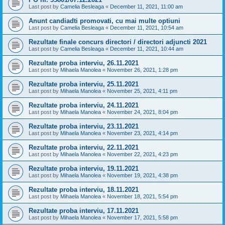
Last post by
Camelia Besleaga
«
December 11, 2021, 11:00 am
Anunt candiadti promovati, cu mai multe optiuni
Last post by
Camelia Besleaga
«
December 11, 2021, 10:54 am
Rezultate finale concurs directori / directori adjuncti 2021
Last post by
Camelia Besleaga
«
December 11, 2021, 10:44 am
Rezultate proba interviu, 26.11.2021
Last post by
Mihaela Manolea
«
November 26, 2021, 1:28 pm
Rezultate proba interviu, 25.11.2021
Last post by
Mihaela Manolea
«
November 25, 2021, 4:11 pm
Rezultate proba interviu, 24.11.2021
Last post by
Mihaela Manolea
«
November 24, 2021, 8:04 pm
Rezultate proba interviu, 23.11.2021
Last post by
Mihaela Manolea
«
November 23, 2021, 4:14 pm
Rezultate proba interviu, 22.11.2021
Last post by
Mihaela Manolea
«
November 22, 2021, 4:23 pm
Rezultate proba interviu, 19.11.2021
Last post by
Mihaela Manolea
«
November 19, 2021, 4:38 pm
Rezultate proba interviu, 18.11.2021
Last post by
Mihaela Manolea
«
November 18, 2021, 5:54 pm
Rezultate proba interviu, 17.11.2021
Last post by
Mihaela Manolea
«
November 17, 2021, 5:58 pm