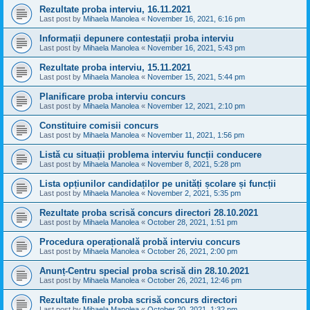
Rezultate proba interviu, 16.11.2021
Last post by
Mihaela Manolea
«
November 16, 2021, 6:16 pm
Informații depunere contestații proba interviu
Last post by
Mihaela Manolea
«
November 16, 2021, 5:43 pm
Rezultate proba interviu, 15.11.2021
Last post by
Mihaela Manolea
«
November 15, 2021, 5:44 pm
Planificare proba interviu concurs
Last post by
Mihaela Manolea
«
November 12, 2021, 2:10 pm
Constituire comisii concurs
Last post by
Mihaela Manolea
«
November 11, 2021, 1:56 pm
Listă cu situații problema interviu funcții conducere
Last post by
Mihaela Manolea
«
November 8, 2021, 5:28 pm
Lista opțiunilor candidaților pe unități școlare și funcții
Last post by
Mihaela Manolea
«
November 2, 2021, 5:35 pm
Rezultate proba scrisă concurs directori 28.10.2021
Last post by
Mihaela Manolea
«
October 28, 2021, 1:51 pm
Procedura operațională probă interviu concurs
Last post by
Mihaela Manolea
«
October 26, 2021, 2:00 pm
Anunț-Centru special proba scrisă din 28.10.2021
Last post by
Mihaela Manolea
«
October 26, 2021, 12:46 pm
Rezultate finale proba scrisă concurs directori
Last post by
Mihaela Manolea
«
October 20, 2021, 1:32 pm