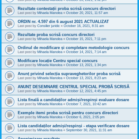
Rezultate contestații proba scrisă concurs directori
Last post by
Mihaela Manolea
«
October 20, 2021, 11:57 am
ORDIN nr. 4.597 din 6 august 2021 ACTUALIZAT
Last post by
Consilier juridic
«
October 16, 2021, 8:31 am
Rezultate proba scrisă concurs directori
Last post by
Mihaela Manolea
«
October 15, 2021, 7:11 pm
Ordinul de modificare și completare metodologie concurs
Last post by
Mihaela Manolea
«
October 14, 2021, 7:14 am
Modificare locație Centru special concurs
Last post by
Mihaela Manolea
«
October 13, 2021, 1:34 pm
Anunț privind selecția supraveghetorilor proba scrisă
Last post by
Mihaela Manolea
«
October 13, 2021, 8:23 am
ANUNȚ DESEMNARE CENTRUL SPECIAL PROBĂ SCRISĂ
Last post by
Mihaela Manolea
«
October 12, 2021, 4:45 pm
Lista finală a candidaților admiși/respinși evaluare dosare
Last post by
Mihaela Manolea
«
October 7, 2021, 10:42 am
Exemple itemi proba scrisă pentru concurs directori
Last post by
Mihaela Manolea
«
October 6, 2021, 2:05 pm
Lista candidaților admiși/respinși - etapa verificare dosare
Last post by
Mihaela Manolea
«
September 30, 2021, 11:31 am
Anonimizare rezultate