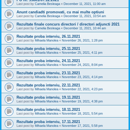
Last post by
Camelia Besleaga
«
December 11, 2021, 11:00 am
Anunt candiadti promovati, cu mai multe optiuni
Last post by
Camelia Besleaga
«
December 11, 2021, 10:54 am
Rezultate finale concurs directori / directori adjuncti 2021
Last post by
Camelia Besleaga
«
December 11, 2021, 10:44 am
Rezultate proba interviu, 26.11.2021
Last post by
Mihaela Manolea
«
November 26, 2021, 1:28 pm
Rezultate proba interviu, 25.11.2021
Last post by
Mihaela Manolea
«
November 25, 2021, 4:11 pm
Rezultate proba interviu, 24.11.2021
Last post by
Mihaela Manolea
«
November 24, 2021, 8:04 pm
Rezultate proba interviu, 23.11.2021
Last post by
Mihaela Manolea
«
November 23, 2021, 4:14 pm
Rezultate proba interviu, 22.11.2021
Last post by
Mihaela Manolea
«
November 22, 2021, 4:23 pm
Rezultate proba interviu, 19.11.2021
Last post by
Mihaela Manolea
«
November 19, 2021, 4:38 pm
Rezultate proba interviu, 18.11.2021
Last post by
Mihaela Manolea
«
November 18, 2021, 5:54 pm
Rezultate proba interviu, 17.11.2021
Last post by
Mihaela Manolea
«
November 17, 2021, 5:58 pm