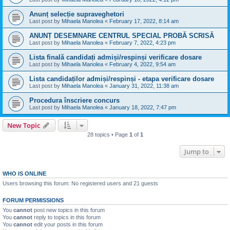
Anunț selecție supraveghetori
Last post by
Mihaela Manolea
«
February 17, 2022, 8:14 am
ANUNȚ DESEMNARE CENTRUL SPECIAL PROBĂ SCRISĂ
Last post by
Mihaela Manolea
«
February 7, 2022, 4:23 pm
Lista finală candidați admiși/respinși verificare dosare
Last post by
Mihaela Manolea
«
February 4, 2022, 9:54 am
Lista candidaților admiși/respinși - etapa verificare dosare
Last post by
Mihaela Manolea
«
January 31, 2022, 11:38 am
Procedura înscriere concurs
Last post by
Mihaela Manolea
«
January 18, 2022, 7:47 pm
New Topic
28 topics • Page
1
of
1
Jump to
WHO IS ONLINE
Users browsing this forum: No registered users and 21 guests
FORUM PERMISSIONS
You
cannot
post new topics in this forum
You
cannot
reply to topics in this forum
You
cannot
edit your posts in this forum