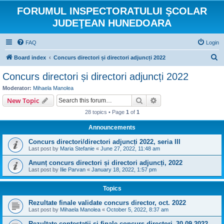
FORUMUL INSPECTORATULUI ŞCOLAR
JUDEŢEAN HUNEDOARA
FAQ
Login
S
Board index
Concurs directori și directori adjuncți 2022
e
Concurs directori și directori adjuncți 2022
a
Moderator:
Mihaela Manolea
r
Search
Advanced search
New Topic
c
28 topics • Page
1
of
1
h
Announcements
Concurs directori/directori adjuncți 2022, seria III
Last post by
Maria Stefanie
«
June 27, 2022, 11:48 am
Anunț concurs directori și directori adjuncți, 2022
Last post by
Ilie Parvan
«
January 18, 2022, 1:57 pm
Topics
Rezultate finale validate concurs director, oct. 2022
Last post by
Mihaela Manolea
«
October 5, 2022, 8:37 am
Rezultate contestații și finale concurs directori–30.09.2022