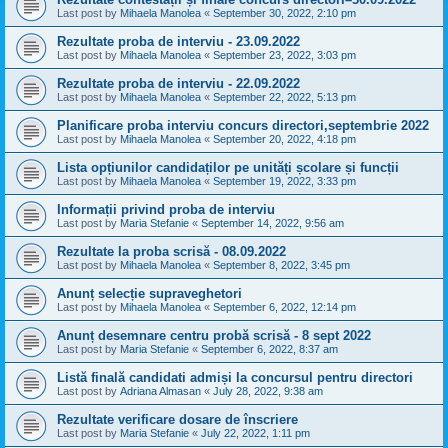
Last post by
Mihaela Manolea
«
September 30, 2022, 2:10 pm
Rezultate proba de interviu - 23.09.2022
Last post by
Mihaela Manolea
«
September 23, 2022, 3:03 pm
Rezultate proba de interviu - 22.09.2022
Last post by
Mihaela Manolea
«
September 22, 2022, 5:13 pm
Planificare proba interviu concurs directori,septembrie 2022
Last post by
Mihaela Manolea
«
September 20, 2022, 4:18 pm
Lista opțiunilor candidaților pe unități școlare și funcții
Last post by
Mihaela Manolea
«
September 19, 2022, 3:33 pm
Informații privind proba de interviu
Last post by
Maria Stefanie
«
September 14, 2022, 9:56 am
Rezultate la proba scrisă - 08.09.2022
Last post by
Mihaela Manolea
«
September 8, 2022, 3:45 pm
Anunț selecție supraveghetori
Last post by
Mihaela Manolea
«
September 6, 2022, 12:14 pm
Anunț desemnare centru probă scrisă - 8 sept 2022
Last post by
Maria Stefanie
«
September 6, 2022, 8:37 am
Listă finală candidati admiși la concursul pentru directori
Last post by
Adriana Almasan
«
July 28, 2022, 9:38 am
Rezultate verificare dosare de înscriere
Last post by
Maria Stefanie
«
July 22, 2022, 1:11 pm