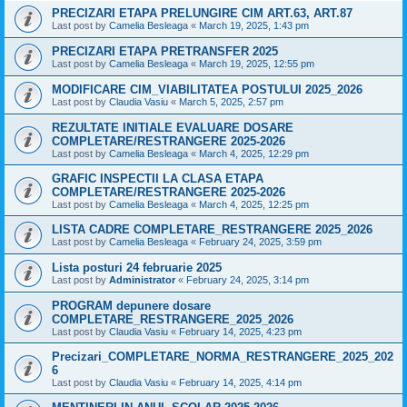
PRECIZARI ETAPA PRELUNGIRE CIM ART.63, ART.87
Last post by
Camelia Besleaga
«
March 19, 2025, 1:43 pm
PRECIZARI ETAPA PRETRANSFER 2025
Last post by
Camelia Besleaga
«
March 19, 2025, 12:55 pm
MODIFICARE CIM_VIABILITATEA POSTULUI 2025_2026
Last post by
Claudia Vasiu
«
March 5, 2025, 2:57 pm
REZULTATE INITIALE EVALUARE DOSARE
COMPLETARE/RESTRANGERE 2025-2026
Last post by
Camelia Besleaga
«
March 4, 2025, 12:29 pm
GRAFIC INSPECTII LA CLASA ETAPA
COMPLETARE/RESTRANGERE 2025-2026
Last post by
Camelia Besleaga
«
March 4, 2025, 12:25 pm
LISTA CADRE COMPLETARE_RESTRANGERE 2025_2026
Last post by
Camelia Besleaga
«
February 24, 2025, 3:59 pm
Lista posturi 24 februarie 2025
Last post by
Administrator
«
February 24, 2025, 3:14 pm
PROGRAM depunere dosare
COMPLETARE_RESTRANGERE_2025_2026
Last post by
Claudia Vasiu
«
February 14, 2025, 4:23 pm
Precizari_COMPLETARE_NORMA_RESTRANGERE_2025_202
6
Last post by
Claudia Vasiu
«
February 14, 2025, 4:14 pm