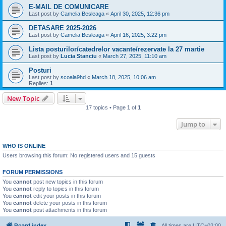
E-MAIL DE COMUNICARE
Last post by
Camelia Besleaga
«
April 30, 2025, 12:36 pm
DETASARE 2025-2026
Last post by
Camelia Besleaga
«
April 16, 2025, 3:22 pm
Lista posturilor/catedrelor vacante/rezervate la 27 martie
Last post by
Lucia Stanciu
«
March 27, 2025, 11:10 am
Posturi
Last post by
scoala9hd
«
March 18, 2025, 10:06 am
Replies:
1
New Topic
17 topics • Page
1
of
1
Jump to
WHO IS ONLINE
Users browsing this forum: No registered users and 15 guests
FORUM PERMISSIONS
You
cannot
post new topics in this forum
You
cannot
reply to topics in this forum
You
cannot
edit your posts in this forum
You
cannot
delete your posts in this forum
You
cannot
post attachments in this forum
Board index
All times are
UTC+02:00