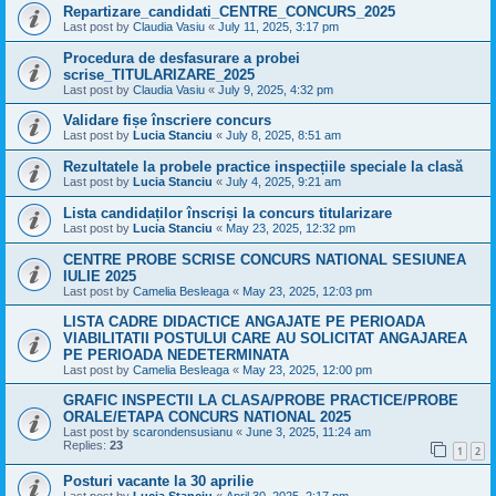
Repartizare_candidati_CENTRE_CONCURS_2025
Last post by
Claudia Vasiu
«
July 11, 2025, 3:17 pm
Procedura de desfasurare a probei
scrise_TITULARIZARE_2025
Last post by
Claudia Vasiu
«
July 9, 2025, 4:32 pm
Validare fișe înscriere concurs
Last post by
Lucia Stanciu
«
July 8, 2025, 8:51 am
Rezultatele la probele practice inspecțiile speciale la clasă
Last post by
Lucia Stanciu
«
July 4, 2025, 9:21 am
Lista candidaților înscriși la concurs titularizare
Last post by
Lucia Stanciu
«
May 23, 2025, 12:32 pm
CENTRE PROBE SCRISE CONCURS NATIONAL SESIUNEA
IULIE 2025
Last post by
Camelia Besleaga
«
May 23, 2025, 12:03 pm
LISTA CADRE DIDACTICE ANGAJATE PE PERIOADA
VIABILITATII POSTULUI CARE AU SOLICITAT ANGAJAREA
PE PERIOADA NEDETERMINATA
Last post by
Camelia Besleaga
«
May 23, 2025, 12:00 pm
GRAFIC INSPECTII LA CLASA/PROBE PRACTICE/PROBE
ORALE/ETAPA CONCURS NATIONAL 2025
Last post by
scarondensusianu
«
June 3, 2025, 11:24 am
Replies:
23
1
2
Posturi vacante la 30 aprilie