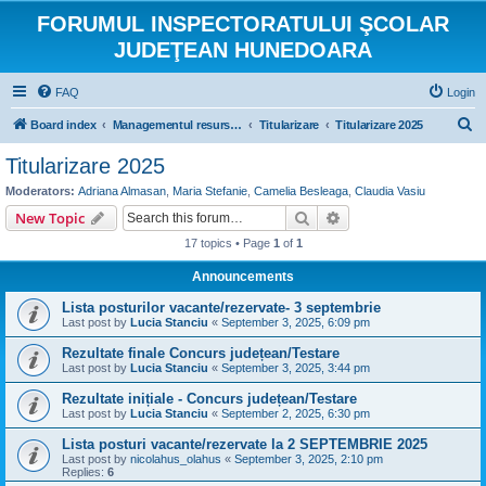
FORUMUL INSPECTORATULUI ŞCOLAR
JUDEŢEAN HUNEDOARA
FAQ
Login
S
Board index
Managementul resurselor umane
Titularizare
Titularizare 2025
e
Titularizare 2025
a
Moderators:
Adriana Almasan
,
Maria Stefanie
,
Camelia Besleaga
,
Claudia Vasiu
r
Search
Advanced search
New Topic
c
17 topics • Page
1
of
1
h
Announcements
Lista posturilor vacante/rezervate- 3 septembrie
Last post by
Lucia Stanciu
«
September 3, 2025, 6:09 pm
Rezultate finale Concurs județean/Testare
Last post by
Lucia Stanciu
«
September 3, 2025, 3:44 pm
Rezultate inițiale - Concurs județean/Testare
Last post by
Lucia Stanciu
«
September 2, 2025, 6:30 pm
Lista posturi vacante/rezervate la 2 SEPTEMBRIE 2025
Last post by
nicolahus_olahus
«
September 3, 2025, 2:10 pm
Replies:
6