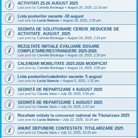
ACTIVITATI 25-26 AUGUST 2025
Last post by
Camelia Besleaga
«
August 20, 2025, 11:10 am
Lista posturilor vacante -18 august
Last post by
Lucia Stanciu
«
August 18, 2025, 2:35 pm
SEDINTA DE SOLUTIONARE CERERI_REDUCERE DE
ACTIVITATE_AUGUST_2025
Last post by
Camelia Besleaga
«
August 18, 2025, 2:24 pm
REZULTATE INITIALE EVALUARE DOSARE
COMPLETARE/RESTRANGERE 2025-2026
Last post by
Camelia Besleaga
«
August 18, 2025, 2:20 pm
CALENDAR MOBILITATE 2025-2026 MODIFICAT
Last post by
Camelia Besleaga
«
August 14, 2025, 4:05 pm
Lista posturilor/catedrelor vacante- 5 august
Last post by
Lucia Stanciu
«
August 5, 2025, 1:32 pm
ȘEDINȚĂ DE REPARTIZARE 4 AUGUST 2025
Last post by
Claudia Vasiu
«
July 28, 2025, 3:55 pm
ȘEDINȚĂ DE REPARTIZARE 1 AUGUST 2025
Last post by
Claudia Vasiu
«
July 24, 2025, 2:47 pm
Rezultate inițiale la concursul național de Titularizare 2025
Last post by
Lucia Stanciu
«
July 22, 2025, 10:24 am
ANUNȚ DEPUNERE CONTESTAȚII_TITULARIZARE 2025
Last post by
Claudia Vasiu
«
July 22, 2025, 10:20 am