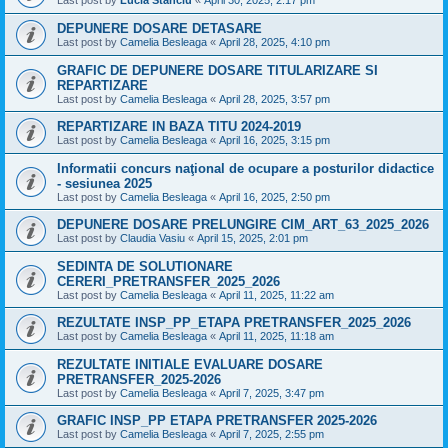
Last post by
Lucia Stanciu
«
April 30, 2025, 2:17 pm
DEPUNERE DOSARE DETASARE
Last post by
Camelia Besleaga
«
April 28, 2025, 4:10 pm
GRAFIC DE DEPUNERE DOSARE TITULARIZARE SI
REPARTIZARE
Last post by
Camelia Besleaga
«
April 28, 2025, 3:57 pm
REPARTIZARE IN BAZA TITU 2024-2019
Last post by
Camelia Besleaga
«
April 16, 2025, 3:15 pm
Informatii concurs naţional de ocupare a posturilor didactice
- sesiunea 2025
Last post by
Camelia Besleaga
«
April 16, 2025, 2:50 pm
DEPUNERE DOSARE PRELUNGIRE CIM_ART_63_2025_2026
Last post by
Claudia Vasiu
«
April 15, 2025, 2:01 pm
SEDINTA DE SOLUTIONARE
CERERI_PRETRANSFER_2025_2026
Last post by
Camelia Besleaga
«
April 11, 2025, 11:22 am
REZULTATE INSP_PP_ETAPA PRETRANSFER_2025_2026
Last post by
Camelia Besleaga
«
April 11, 2025, 11:18 am
REZULTATE INITIALE EVALUARE DOSARE
PRETRANSFER_2025-2026
Last post by
Camelia Besleaga
«
April 7, 2025, 3:47 pm
GRAFIC INSP_PP ETAPA PRETRANSFER 2025-2026
Last post by
Camelia Besleaga
«
April 7, 2025, 2:55 pm