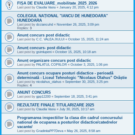
FIȘA DE EVALUARE_mobilitate_2025_2026
Last post by
Claudia Vasiu
«
January 20, 2025, 4:12 pm
COLEGIUL NAȚIONAL "IANCU DE HUNEDOARA"
HUNEDOARA
Last post by
dcciancuhd
«
November 26, 2025, 3:09 pm
Replies:
3
Anunț concurs post didactic
Last post by
C.C. VALEA JIULUI
«
October 15, 2025, 11:24 am
Anunț concurs- post didactic
Last post by
gsimlupeni
«
October 15, 2025, 10:18 am
Anunț organizare concurs post didactic
Last post by
PALATUL COPIILOR
«
October 3, 2025, 1:06 pm
Anunț concurs ocupare posturi didactice - perioadă
determinată - Liceul Tehnologic ”Nicolaus Olahus” Orăștie
Last post by
nicolahus_olahus
«
September 30, 2025, 3:25 pm
Replies:
4
ANUNT CONCURS
Last post by
gpp12200
«
September 18, 2025, 3:41 pm
REZULTATE FINALE TITULARIZARE 2025
Last post by
Claudia Vasiu
«
July 30, 2025, 10:17 am
Programarea inspectiilor la clasa din cadrul concursului
national de ocuparea a posturilor didactice/catedrelor
vacante/
Last post by
GradinitaPP7Deva
«
May 26, 2025, 8:58 am