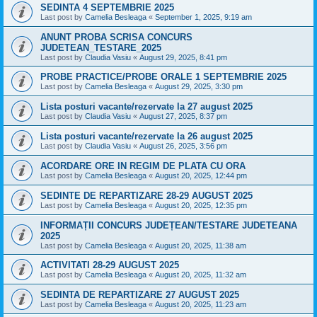
SEDINTA 4 SEPTEMBRIE 2025
Last post by
Camelia Besleaga
«
September 1, 2025, 9:19 am
ANUNT PROBA SCRISA CONCURS
JUDETEAN_TESTARE_2025
Last post by
Claudia Vasiu
«
August 29, 2025, 8:41 pm
PROBE PRACTICE/PROBE ORALE 1 SEPTEMBRIE 2025
Last post by
Camelia Besleaga
«
August 29, 2025, 3:30 pm
Lista posturi vacante/rezervate la 27 august 2025
Last post by
Claudia Vasiu
«
August 27, 2025, 8:37 pm
Lista posturi vacante/rezervate la 26 august 2025
Last post by
Claudia Vasiu
«
August 26, 2025, 3:56 pm
ACORDARE ORE IN REGIM DE PLATA CU ORA
Last post by
Camelia Besleaga
«
August 20, 2025, 12:44 pm
SEDINTE DE REPARTIZARE 28-29 AUGUST 2025
Last post by
Camelia Besleaga
«
August 20, 2025, 12:35 pm
INFORMAȚII CONCURS JUDEȚEAN/TESTARE JUDETEANA
2025
Last post by
Camelia Besleaga
«
August 20, 2025, 11:38 am
ACTIVITATI 28-29 AUGUST 2025
Last post by
Camelia Besleaga
«
August 20, 2025, 11:32 am
SEDINTA DE REPARTIZARE 27 AUGUST 2025
Last post by
Camelia Besleaga
«
August 20, 2025, 11:23 am