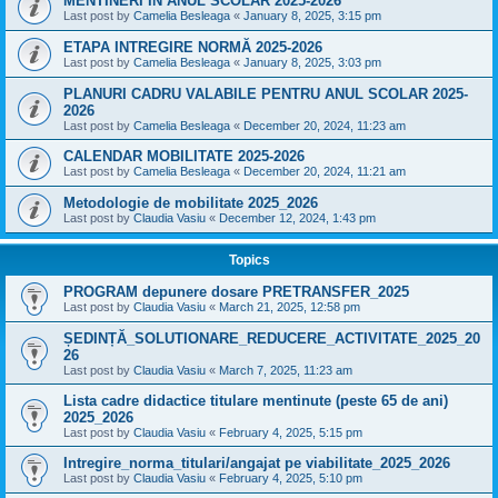
MENTINERI IN ANUL SCOLAR 2025-2026
Last post by
Camelia Besleaga
«
January 8, 2025, 3:15 pm
ETAPA INTREGIRE NORMĂ 2025-2026
Last post by
Camelia Besleaga
«
January 8, 2025, 3:03 pm
PLANURI CADRU VALABILE PENTRU ANUL SCOLAR 2025-
2026
Last post by
Camelia Besleaga
«
December 20, 2024, 11:23 am
CALENDAR MOBILITATE 2025-2026
Last post by
Camelia Besleaga
«
December 20, 2024, 11:21 am
Metodologie de mobilitate 2025_2026
Last post by
Claudia Vasiu
«
December 12, 2024, 1:43 pm
Topics
PROGRAM depunere dosare PRETRANSFER_2025
Last post by
Claudia Vasiu
«
March 21, 2025, 12:58 pm
ȘEDINȚĂ_SOLUTIONARE_REDUCERE_ACTIVITATE_2025_20
26
Last post by
Claudia Vasiu
«
March 7, 2025, 11:23 am
Lista cadre didactice titulare mentinute (peste 65 de ani)
2025_2026
Last post by
Claudia Vasiu
«
February 4, 2025, 5:15 pm
Intregire_norma_titulari/angajat pe viabilitate_2025_2026
Last post by
Claudia Vasiu
«
February 4, 2025, 5:10 pm